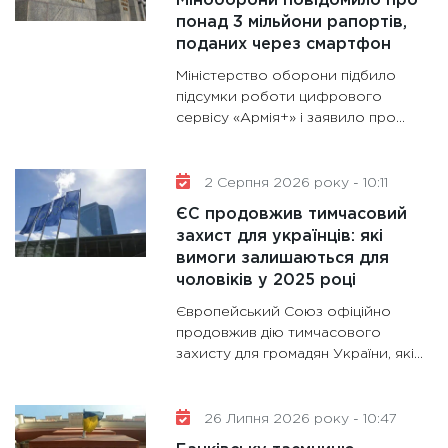
Міноборони повідомило про
понад 3 мільйони рапортів,
гранто
поданих через смартфон
13.01.20
Міністерство оборони підбило
11:30
Ст
підсумки роботи цифрового
майбут
сервісу «Армія+» і заявило про…
31.12.20
2 Серпня 2026 року - 10:11
ЄС продовжив тимчасовий
захист для українців: які
вимоги залишаються для
чоловіків у 2025 році
Європейський Союз офіційно
продовжив дію тимчасового
захисту для громадян України, які…
26 Липня 2026 року - 10:47