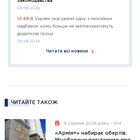
законодавства
розвитк
09.08.2026
24.02.2
12:48
В Україні скасували одну з пенсійних
11:26
Сп
надбавок: кому більше не виплачуватимуть
2026: 
додаткові гроші
ліквідн
09.08.2026
18.02.20
Читати всі новини
11:27
За
диктує
16.02.20
11:30
Ре
роль US
та зни
ЧИТАЙТЕ ТАКОЖ
30.01.20
11:30
Кр
роблять
9 Серпня 2026 року - 9:14
28.01.20
«Армія+» набирає обертів:
11:28
Де