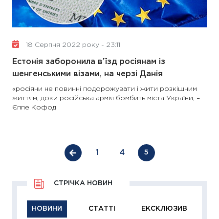
18 Серпня 2022 року - 23:11
Естонія заборонила в’їзд росіянам із
шенгенськими візами, на черзі Данія
«росіяни не повинні подорожувати і жити розкішним
життям, доки російська армія бомбить міста України, –
Єппе Кофод
1
4
5
СТРІЧКА НОВИН
НОВИНИ
СТАТТІ
ЕКСКЛЮЗИВ