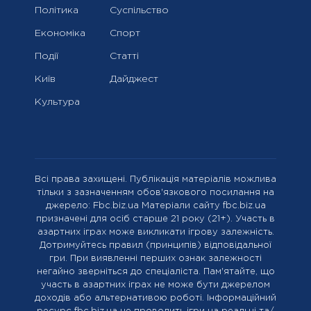
Політика
Суспільство
Економіка
Спорт
Події
Статті
Київ
Дайджест
Культура
Всі права захищені. Публікація матеріалів можлива
тільки з зазначенням обов'язкового посилання на
джерело: Fbc.biz.ua Матеріали сайту fbc.biz.ua
призначені для осіб старше 21 року (21+). Участь в
азартних іграх може викликати ігрову залежність.
Дотримуйтесь правил (принципів) відповідальної
гри. При виявленні перших ознак залежності
негайно зверніться до спеціаліста. Пам'ятайте, що
участь в азартних іграх не може бути джерелом
доходів або альтернативою роботі. Інформаційний