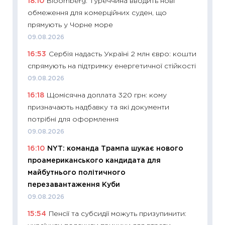
18:10
Bloomberg: Туреччина вводить нові
абітурі
обмеження для комерційних суден, що
23.06.2
прямують у Чорне море
11:29
До
09.08.2026
наспра
16:53
Сербія надасть Україні 2 млн євро: кошти
2027–2
спрямують на підтримку енергетичної стійкості
19.06.20
09.08.2026
11:22
Ка
16:18
Щомісячна доплата 320 грн: кому
що зав
призначають надбавку та які документи
11.06.20
потрібні для оформлення
11:27
До
09.08.2026
ціни зм
16:10
NYT: команда Трампа шукає нового
30.04.2
проамериканського кандидата для
11:32
Бі
майбутнього політичного
впевне
перезавантаження Куби
поведін
09.08.2026
27.04.2
15:54
Пенсії та субсидії можуть призупинити:
11:28
Чо