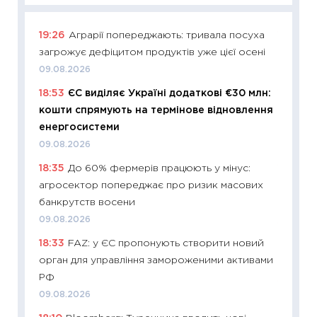
19:26
Аграрії попереджають: тривала посуха
11:29
Як
загрожує дефіцитом продуктів уже цієї осені
інвест
09.08.2026
21.07.20
18:53
ЄС виділяє Україні додаткові €30 млн:
11:26
Як
кошти спрямують на термінове відновлення
ризики
енергосистеми
облігац
09.08.2026
08.07.2
18:35
До 60% фермерів працюють у мінус:
11:20
Ці
агросектор попереджає про ризик масових
майбут
банкрутств восени
01.07.2
09.08.2026
11:24
Пр
18:33
FAZ: у ЄС пропонують створити новий
освіта 
орган для управління замороженими активами
29.06.2
РФ
11:27
Вс
09.08.2026
топ уні