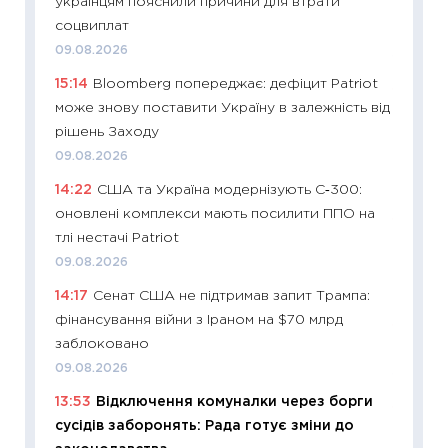
українцям пояснили причини для втрати
змінив
соцвиплат
2026 р
09.08.2026
13.04.20
15:14
Bloomberg попереджає: дефіцит Patriot
11:29
Ск
може знову поставити Україну в залежність від
кошик 
рішень Заходу
базово
09.08.2026
оцінко
14:22
США та Україна модернізують С‑300:
06.04.2
оновлені комплекси мають посилити ППО на
11:24
Ск
тлі нестачі Patriot
у 2026
09.08.2026
KSE до
14:17
Сенат США не підтримав запит Трампа:
30.03.2
фінансування війни з Іраном на $70 млрд
11:26
Зо
заблоковано
купува
09.08.2026
12.03.20
13:53
Відключення комуналки через борги
11:27
Ек
сусідів заборонять: Рада готує зміни до
змінило