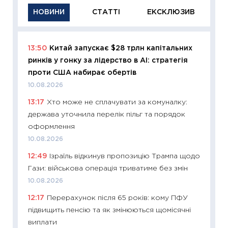
НОВИНИ
СТАТТІ
ЕКСКЛЮЗИВ
13:50
Китай запускає $28 трлн капітальних
11:26
Ак
ринків у гонку за лідерство в AI: стратегія
відклю
проти США набирає обертів
Україн
10.08.2026
10.08.2
13:17
Хто може не сплачувати за комуналку:
11:29
Як
держава уточнила перелік пільг та порядок
інвест
оформлення
21.07.20
10.08.2026
11:26
Як
12:49
Ізраїль відкинув пропозицію Трампа щодо
ризики
Гази: військова операція триватиме без змін
облігац
10.08.2026
08.07.2
12:17
Перерахунок після 65 років: кому ПФУ
11:20
Ці
підвищить пенсію та як змінюються щомісячні
майбут
виплати
01.07.2