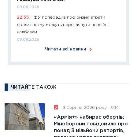
09.08.2026
11:26
Зо
22:55
ПФУ попередив про ризик втрати
купува
доплат: кому можуть переглянути пенсійні
12.03.20
надбавки
11:27
Ек
09.08.2026
змінило
Читати всі новини
розвитк
24.02.2
11:26
Сп
2026: 
ліквідн
ЧИТАЙТЕ ТАКОЖ
18.02.20
11:27
За
диктує
9 Серпня 2026 року - 9:14
16.02.20
«Армія+» набирає обертів:
Міноборони повідомило про
11:30
Ре
понад 3 мільйони рапортів,
роль US