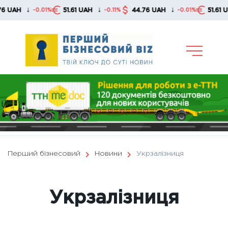
Skip
↓
↓
↓
51.61 UAH
44.76 UAH
51.61 UAH
01%
-0.11%
-0.01%
-0.11%
to
content
Перший бізнесовий
Новини
Укрзалізниця
Укрзалізниця