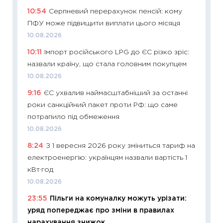
10:54
Серпневий перерахунок пенсій: кому
11:32
Бі
ПФУ може підвищити виплати цього місяця
впевне
10.08.2026
поведін
10:11
Імпорт російського LPG до ЄС різко зріс:
27.04.2
назвали країну, що стала головним покупцем
11:28
Чо
10.08.2026
змінив
9:16
ЄС ухвалив наймасштабніший за останні
2026 р
роки санкційний пакет проти РФ: що саме
13.04.20
потрапило під обмеження
11:29
Ск
10.08.2026
кошик 
8:24
З 1 вересня 2026 року зміниться тариф на
базово
електроенергію: українцям назвали вартість 1
оцінко
кВт·год
06.04.2
10.08.2026
11:24
Ск
23:55
Пільги на комуналку можуть урізати:
у 2026
уряд попереджає про зміни в правилах
KSE до
нарахування знижок
30.03.2