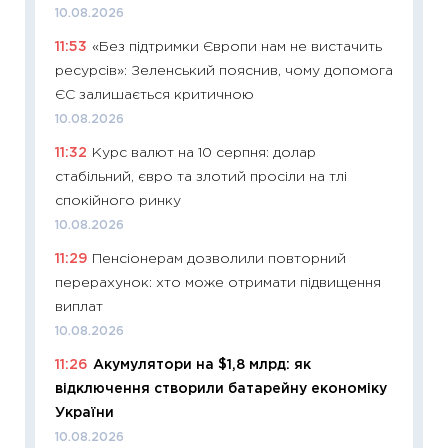
10.08.2026
11:24
Пр
11:53
«Без підтримки Європи нам не вистачить
освіта 
ресурсів»: Зеленський пояснив, чому допомога
29.06.2
ЄС залишається критичною
11:27
Вс
10.08.2026
топ уні
11:32
Курс валют на 10 серпня: долар
абітурі
стабільний, євро та злотий просіли на тлі
23.06.2
спокійного ринку
11:29
До
10.08.2026
наспра
11:29
Пенсіонерам дозволили повторний
2027–2
перерахунок: хто може отримати підвищення
19.06.20
виплат
11:22
Ка
10.08.2026
що зав
11:26
Акумулятори на $1,8 млрд: як
11.06.20
відключення створили батарейну економіку
11:27
До
України
ціни зм
10.08.2026
30.04.2