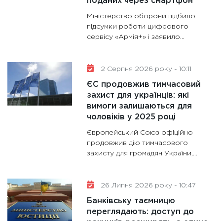
поданих через смартфон
та зни
Міністерство оборони підбило
30.01.20
підсумки роботи цифрового
11:30
Кр
сервісу «Армія+» і заявило...
роблять
28.01.20
2 Серпня 2026 року - 10:11
11:28
Де
ЄС продовжив тимчасовий
гранто
захист для українців: які
13.01.20
вимоги залишаються для
чоловіків у 2025 році
Європейський Союз офіційно
продовжив дію тимчасового
захисту для громадян України,...
26 Липня 2026 року - 10:47
Банківську таємницю
переглядають: доступ до