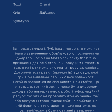
Події
Статті
Київ
Дайджест
Культура
Всі права захищені. Публікація матеріалів можлива
тільки з зазначенням обов'язкового посилання на
джерело: Fbc.biz.ua Матеріали сайту fbc.biz.ua
призначені для осіб старше 21 року (21+). Участь в
азартних іграх може викликати ігрову залежність.
Дотримуйтесь правил (принципів) відповідальної
гри. При виявленні перших ознак залежності
негайно зверніться до спеціаліста. Пам'ятайте, що
участь в азартних іграх не може бути джерелом
доходів або альтернативою роботі. Інформаційний
ресурс fbc.biz.ua не проводить ігри на реальні та/
або віртуальні гроші, також сайт не приймає ні в
якій формі оплату ставок та інших платежів, які
пов’язані/можуть бути пов’язані з азартними