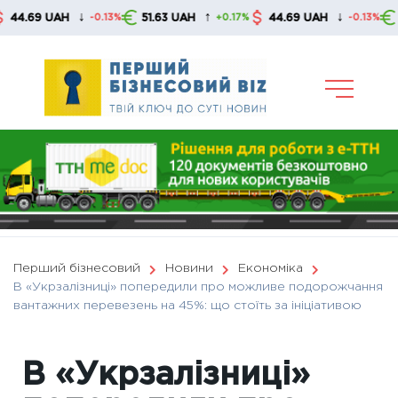
Skip
↓
↑
↓
 UAH
51.63 UAH
44.69 UAH
51.63 U
-0.13%
+0.17%
-0.13%
to
content
Перший бізнесовий
Новини
Економіка
В «Укрзалізниці» попередили про можливе подорожчання
вантажних перевезень на 45%: що стоїть за ініціативою
В «Укрзалізниці»