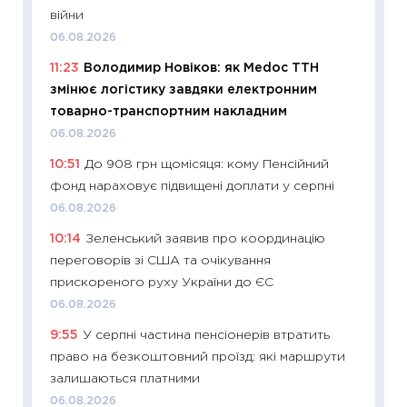
війни
11:22
Ка
06.08.2026
що зав
11:23
Володимир Новіков: як Medoc ТТН
11.06.20
змінює логістику завдяки електронним
11:27
До
товарно-транспортним накладним
ціни зм
06.08.2026
30.04.2
10:51
До 908 грн щомісяця: кому Пенсійний
11:32
Бі
фонд нараховує підвищені доплати у серпні
впевне
06.08.2026
поведін
10:14
Зеленський заявив про координацію
27.04.2
переговорів зі США та очікування
11:28
Чо
прискореного руху України до ЄС
змінив
06.08.2026
2026 р
9:55
У серпні частина пенсіонерів втратить
13.04.20
право на безкоштовний проїзд: які маршрути
11:29
Ск
залишаються платними
кошик 
06.08.2026