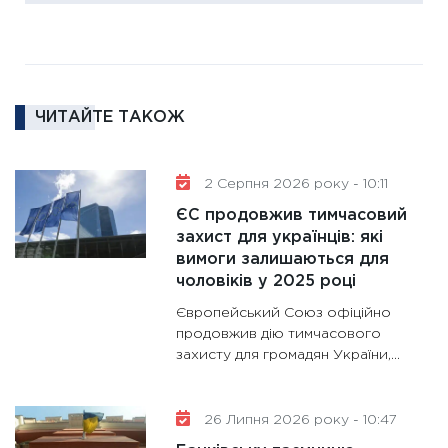
18.02.20
11:27
За
диктує
16.02.20
ЧИТАЙТЕ ТАКОЖ
11:30
Ре
роль US
та зни
2 Серпня 2026 року - 10:11
30.01.20
ЄС продовжив тимчасовий
11:30
Кр
захист для українців: які
роблять
вимоги залишаються для
28.01.20
чоловіків у 2025 році
11:28
Де
Європейський Союз офіційно
гранто
продовжив дію тимчасового
захисту для громадян України,...
13.01.20
11:30
Ст
майбут
26 Липня 2026 року - 10:47
31.12.20