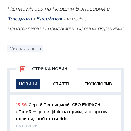
Підписуйтесь на Перший Бізнесовий в
Telegram
і
Facebook
і читайте
найважливіші і найсвіжіші новини першими!
Укрзалізниця
СТРІЧКА НОВИН
НОВИНИ
СТАТТІ
ЕКСКЛЮЗИВ
13:36
Сергій Теплицький, СЕО EKIPAZH:
11:29
Як
«Топ-3 — це не фінішна пряма, а стартова
інвест
позиція, щоб стати №1»
21.07.20
06.08.2026
11:26
Як