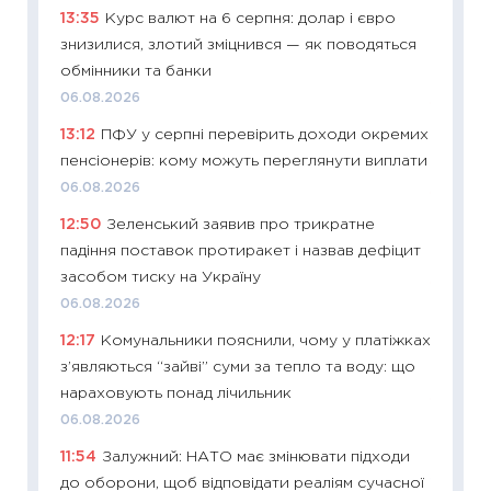
13:35
Курс валют на 6 серпня: долар і євро
ризики
знизилися, злотий зміцнився — як поводяться
облігац
обмінники та банки
08.07.2
06.08.2026
11:20
Ці
13:12
ПФУ у серпні перевірить доходи окремих
майбут
пенсіонерів: кому можуть переглянути виплати
01.07.2
06.08.2026
11:24
Пр
12:50
Зеленський заявив про трикратне
освіта 
падіння поставок протиракет і назвав дефіцит
29.06.2
засобом тиску на Україну
11:27
Вс
06.08.2026
топ уні
12:17
Комунальники пояснили, чому у платіжках
абітурі
з’являються “зайві” суми за тепло та воду: що
23.06.2
нараховують понад лічильник
11:29
До
06.08.2026
наспра
11:54
Залужний: НАТО має змінювати підходи
2027–2
до оборони, щоб відповідати реаліям сучасної
19.06.20