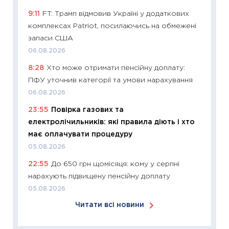
базово
9:11
FT: Трамп відмовив Україні у додаткових
оцінко
комплексах Patriot, посилаючись на обмежені
06.04.2
запаси США
11:24
Ск
06.08.2026
у 2026
8:28
Хто може отримати пенсійну доплату:
KSE до
ПФУ уточнив категорії та умови нарахування
30.03.2
06.08.2026
11:26
Зо
23:55
Повірка газових та
купува
електролічильників: які правила діють і хто
12.03.20
має оплачувати процедуру
11:27
Ек
05.08.2026
змінило
22:55
До 650 грн щомісяця: кому у серпні
розвитк
нарахують підвищену пенсійну доплату
24.02.2
05.08.2026
11:26
Сп
Читати всі новини
2026: 
ліквідн