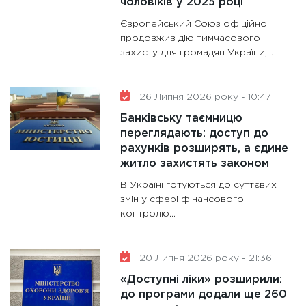
чоловіків у 2025 році
гранто
Європейський Союз офіційно
13.01.20
продовжив дію тимчасового
захисту для громадян України,...
11:30
Ст
майбут
31.12.20
26 Липня 2026 року - 10:47
Банківську таємницю
переглядають: доступ до
рахунків розширять, а єдине
житло захистять законом
В Україні готуються до суттєвих
змін у сфері фінансового
контролю...
20 Липня 2026 року - 21:36
«Доступні ліки» розширили:
до програми додали ще 260