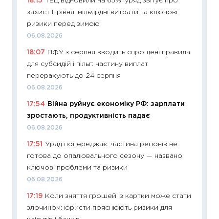
18:15
ТЕЦ відновили на 65%: уряд звітує про
змінив
захист II рівня, мільярдні витрати та ключові
2026 р
ризики перед зимою
13.04.20
06.08.2026
11:29
Ск
18:07
ПФУ з серпня вводить спрощені правила
кошик 
для субсидій і пільг: частину виплат
базово
перерахують до 24 серпня
оцінко
06.08.2026
06.04.2
17:54
Війна руйнує економіку РФ: зарплати
11:24
Ск
зростають, продуктивність падає
у 2026
06.08.2026
KSE до
17:51
Уряд попереджає: частина регіонів не
30.03.2
готова до опалювального сезону — названо
11:26
Зо
ключові проблеми та ризики
купува
06.08.2026
12.03.20
17:19
Коли зняття грошей із картки може стати
11:27
Ек
злочином: юристи пояснюють ризики для
змінило