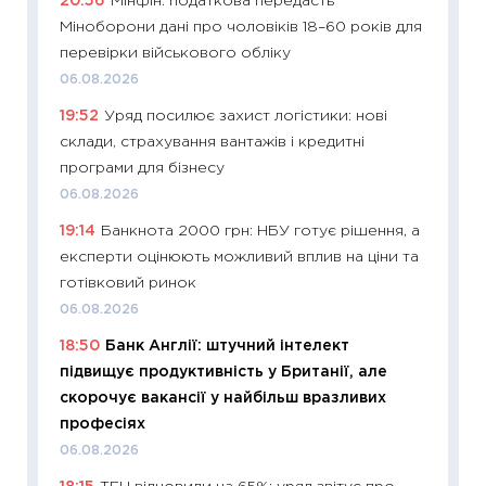
20:56
Мінфін: податкова передасть
абітурі
Міноборони дані про чоловіків 18–60 років для
23.06.2
перевірки військового обліку
11:29
До
06.08.2026
наспра
19:52
Уряд посилює захист логістики: нові
2027–2
склади, страхування вантажів і кредитні
19.06.20
програми для бізнесу
11:22
Ка
06.08.2026
що зав
19:14
Банкнота 2000 грн: НБУ готує рішення, а
11.06.20
експерти оцінюють можливий вплив на ціни та
11:27
До
готівковий ринок
ціни зм
06.08.2026
30.04.2
18:50
Банк Англії: штучний інтелект
11:32
Бі
підвищує продуктивність у Британії, але
впевне
скорочує вакансії у найбільш вразливих
поведін
професіях
27.04.2
06.08.2026
11:28
Чо