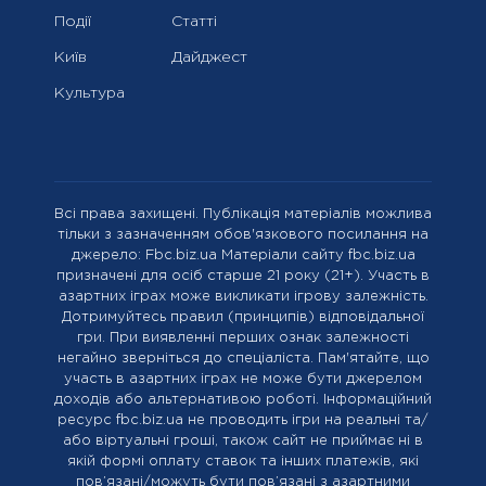
Події
Статті
Київ
Дайджест
Культура
Всі права захищені. Публікація матеріалів можлива
тільки з зазначенням обов'язкового посилання на
джерело: Fbc.biz.ua Матеріали сайту fbc.biz.ua
призначені для осіб старше 21 року (21+). Участь в
азартних іграх може викликати ігрову залежність.
Дотримуйтесь правил (принципів) відповідальної
гри. При виявленні перших ознак залежності
негайно зверніться до спеціаліста. Пам'ятайте, що
участь в азартних іграх не може бути джерелом
доходів або альтернативою роботі. Інформаційний
ресурс fbc.biz.ua не проводить ігри на реальні та/
або віртуальні гроші, також сайт не приймає ні в
якій формі оплату ставок та інших платежів, які
пов’язані/можуть бути пов’язані з азартними