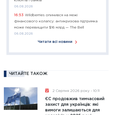
клієнтів і банків
розвитк
06.08.2026
24.02.2
16:53
Wildberries опинився на межі
11:26
Сп
фінансового колапсу: антикризова підтримка
2026: 
може перевищити $16 млрд — The Bell
ліквідн
06.08.2026
18.02.20
Читати всі новини
11:27
За
диктує
16.02.20
11:30
Ре
роль US
ЧИТАЙТЕ ТАКОЖ
та зни
30.01.20
2 Серпня 2026 року - 10:11
11:30
Кр
ЄС продовжив тимчасовий
роблять
захист для українців: які
28.01.20
вимоги залишаються для
11:28
Де