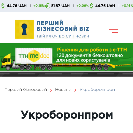
Skip
↑
↑
↑
4.76 UAH
51.67 UAH
44.76 UAH
5
+0.16%
+0.09%
+0.16%
to
content
Перший бізнесовий
Новини
Укроборонпром
Укроборонпром