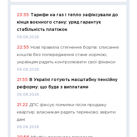
23:55
Тарифи на газ і тепло зафіксували до
11:29
Як
кінця воєнного стану: уряд гарантує
інвест
стабільність платіжок
21.07.20
06.08.2026
11:26
Як
22:55
Нові правила стягнення боргів: списання
ризики
коштів без попередження стане нормою,
облігац
українцям радять контролювати свої фінанси
08.07.2
06.08.2026
11:20
Ці
21:55
В Україні готують масштабну пенсійну
майбут
реформу: що буде з виплатами
01.07.2
06.08.2026
11:24
Пр
21:22
ДПС фіксує помилки після продажу
освіта 
квартир: власникам радять терміново звірити
29.06.2
дані
11:27
Вс
06.08.2026
топ уні