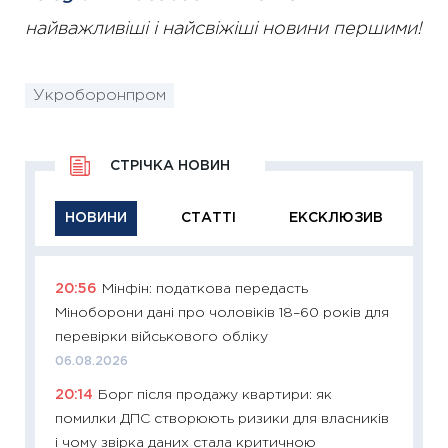
найважливіші і найсвіжіші новини першими!
Укроборонпром
СТРІЧКА НОВИН
НОВИНИ
СТАТТІ
ЕКСКЛЮЗИВ
20:56
Мінфін: податкова передасть
11:29
Як
Міноборони дані про чоловіків 18–60 років для
інвест
перевірки військового обліку
21.07.20
06.08.2026
11:26
Як
20:14
Борг після продажу квартири: як
ризики
помилки ДПС створюють ризики для власників
облігац
і чому звірка даних стала критичною
08.07.2