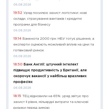
06.08.2026
11:20
Ці
19:52
Уряд посилює захист логістики: нові
майбут
склади, страхування вантажів і кредитні
01.07.2
програми для бізнесу
11:24
Пр
06.08.2026
освіта 
19:14
Банкнота 2000 грн: НБУ готує рішення, а
29.06.2
експерти оцінюють можливий вплив на ціни та
11:27
Вс
готівковий ринок
топ уні
06.08.2026
абітурі
18:50
Банк Англії: штучний інтелект
23.06.2
підвищує продуктивність у Британії, але
11:29
До
скорочує вакансії у найбільш вразливих
наспра
професіях
2027–2
06.08.2026
19.06.20
18:15
ТЕЦ відновили на 65%: уряд звітує про
11:22
Ка
захист II рівня, мільярдні витрати та ключові
що зав
ризики перед зимою