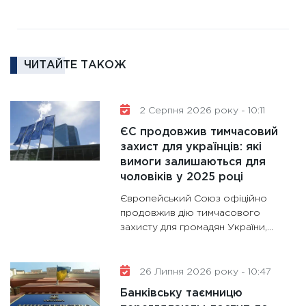
16.02.20
11:30
Ре
роль US
ЧИТАЙТЕ ТАКОЖ
та зни
30.01.20
11:30
Кр
2 Серпня 2026 року - 10:11
роблять
ЄС продовжив тимчасовий
28.01.20
захист для українців: які
вимоги залишаються для
11:28
Де
чоловіків у 2025 році
гранто
13.01.20
Європейський Союз офіційно
продовжив дію тимчасового
11:30
Ст
захисту для громадян України,...
майбут
31.12.20
26 Липня 2026 року - 10:47
Банківську таємницю