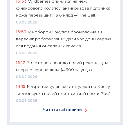
16:53
Wildberries опинився на межі
11:24
Ск
фінансового колапсу: антикризова підтримка
у 2026
може перевищити $16 млрд — The Bell
KSE до
06.08.2026
30.03.2
15:53
Міноборони анулює бронювання з 1
11:26
Зо
вересня: роботодавцям дали час до 10 серпня
купува
для подання оновлених списків
12.03.20
06.08.2026
11:27
Ек
15:17
Золото встановило новий рекорд: ціна
змінило
вперше перевищила $4300 за унцію
розвитк
06.08.2026
24.02.2
14:15
Макрон засудив ракетні удари по Києву
11:26
Сп
та анонсував новий пакет санкцій проти Росії
2026: 
06.08.2026
ліквідн
Читати всі новини
18.02.20
11:27
За
диктує