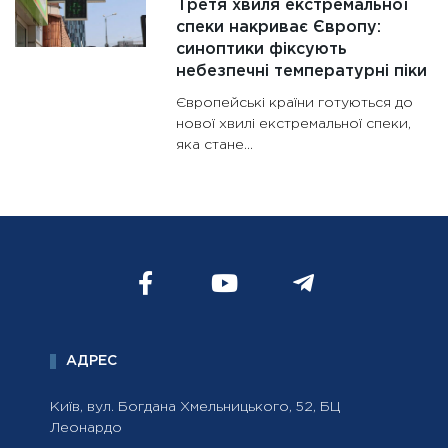
Третя хвиля екстремальної
спеки накриває Європу:
синоптики фіксують
небезпечні температурні піки
Європейські країни готуються до
нової хвилі екстремальної спеки,
яка стане...
АДРЕС
Київ, вул. Богдана Хмельницького, 52, БЦ
Леонардо