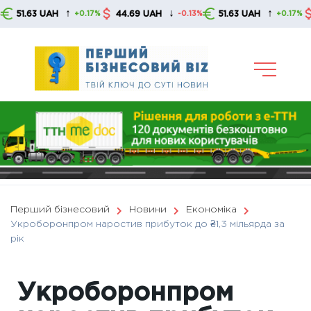
Skip
↑
↓
↑
63 UAH
44.69 UAH
51.63 UAH
44.6
+0.17%
-0.13%
+0.17%
to
content
Перший бізнесовий
Новини
Економіка
Укроборонпром наростив прибуток до ₴1,3 мільярда за
рік
Укроборонпром