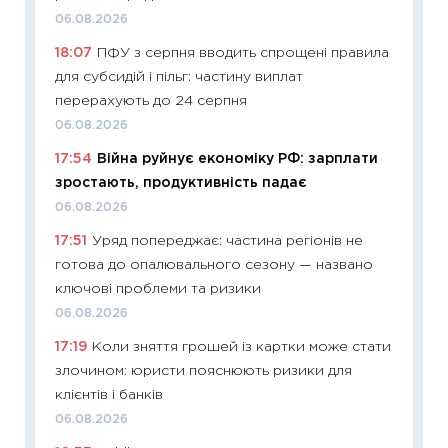
11.06.20
06.08.2026
11:27
До
18:07
ПФУ з серпня вводить спрощені правила
ціни зм
для субсидій і пільг: частину виплат
30.04.2
перерахують до 24 серпня
11:32
Бі
06.08.2026
впевне
17:54
Війна руйнує економіку РФ: зарплати
поведін
зростають, продуктивність падає
27.04.2
06.08.2026
11:28
Чо
17:51
Уряд попереджає: частина регіонів не
змінив
готова до опалювального сезону — названо
2026 р
ключові проблеми та ризики
13.04.20
06.08.2026
11:29
Ск
17:19
Коли зняття грошей із картки може стати
кошик 
злочином: юристи пояснюють ризики для
базово
клієнтів і банків
оцінко
06.08.2026
06.04.2