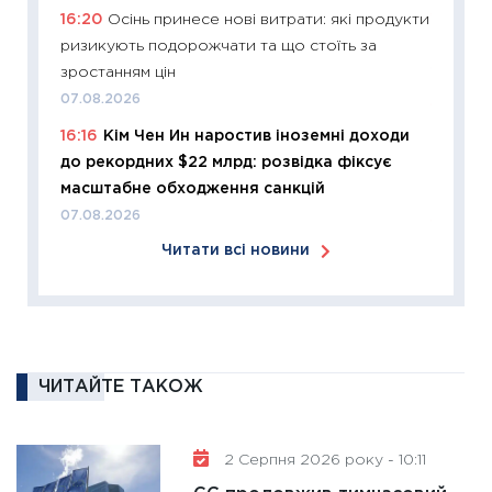
16:20
Осінь принесе нові витрати: які продукти
11:26
Зо
ризикують подорожчати та що стоїть за
купува
зростанням цін
12.03.20
07.08.2026
11:27
Ек
16:16
Кім Чен Ин наростив іноземні доходи
змінило
до рекордних $22 млрд: розвідка фіксує
розвитк
масштабне обходження санкцій
24.02.2
07.08.2026
11:26
Сп
Читати всі новини
2026: 
ліквідн
18.02.20
11:27
За
диктує
ЧИТАЙТЕ ТАКОЖ
16.02.20
11:30
Ре
роль US
2 Серпня 2026 року - 10:11
та зни