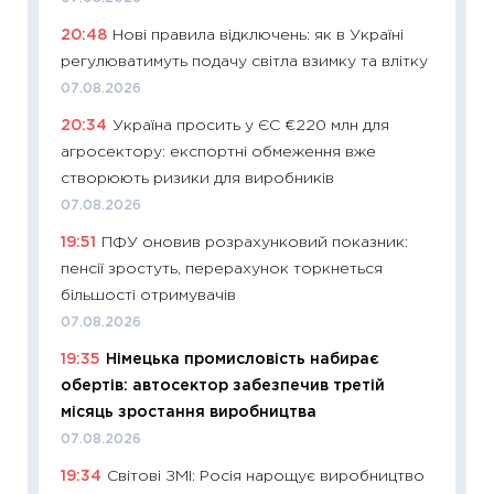
11:24
Пр
20:48
Нові правила відключень: як в Україні
освіта 
регулюватимуть подачу світла взимку та влітку
29.06.2
07.08.2026
11:27
Вс
20:34
Україна просить у ЄС €220 млн для
топ уні
агросектору: експортні обмеження вже
абітурі
створюють ризики для виробників
23.06.2
07.08.2026
11:29
До
19:51
ПФУ оновив розрахунковий показник:
наспра
пенсії зростуть, перерахунок торкнеться
2027–2
більшості отримувачів
19.06.20
07.08.2026
11:22
Ка
19:35
Німецька промисловість набирає
що зав
обертів: автосектор забезпечив третій
11.06.20
місяць зростання виробництва
11:27
До
07.08.2026
ціни зм
19:34
Світові ЗМІ: Росія нарощує виробництво
30.04.2