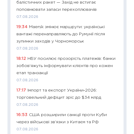
балістичних ракет — Захід не встигає
11:32
Бі
поповнювати запаси перехоплювачів
впевне
07.08.2026
поведін
19:34
Maersk змінює маршрути: українські
27.04.2
вантажі перенаправляють до Румунії після
11:28
Чо
зупинки заходів у Чорноморськ
змінив
07.08.2026
2026 р
18:12
НБУ посилює прозорість платежів: банки
13.04.20
зобов’яжуть інформувати клієнтів про кожен
11:29
Ск
етап транзакції
кошик 
07.08.2026
базово
17:17
Імпорт та експорт України‑2026:
оцінко
торговельний дефіцит зріс до $34 млрд
06.04.2
07.08.2026
11:24
Ск
16:53
США розширили санкції проти Куби
у 2026
через військові зв’язки з Китаєм та РФ
KSE до
07.08.2026
30.03.2