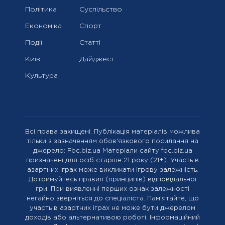
Політика
Суспільство
Економіка
Спорт
Події
Статті
Київ
Дайджест
Культура
Всі права захищені. Публікація матеріалів можлива
тільки з зазначенням обов'язкового посилання на
джерело: Fbc.biz.ua Матеріали сайту fbc.biz.ua
призначені для осіб старше 21 року (21+). Участь в
азартних іграх може викликати ігрову залежність.
Дотримуйтесь правил (принципів) відповідальної
гри. При виявленні перших ознак залежності
негайно зверніться до спеціаліста. Пам'ятайте, що
участь в азартних іграх не може бути джерелом
доходів або альтернативою роботі. Інформаційний