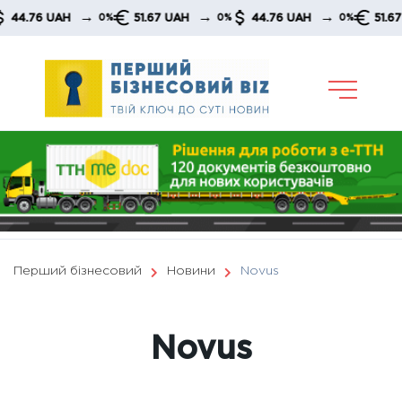
Skip
→
→
→
6 UAH
51.67 UAH
44.76 UAH
51.67 UAH
0%
0%
0%
to
content
Перший бізнесовий
Новини
Novus
Novus