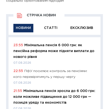
соціально орієнтованим підходам
СТРІЧКА НОВИН
НОВИНИ
СТАТТІ
ЕКСКЛЮЗИВ
23:55
Мінімальна пенсія 6 000 грн: як
11:29
Як
пенсійна реформа може підняти виплати до
інвест
нового рівня
21.07.20
07.08.2026
11:26
Як
22:55
ПФУ посилює контроль за пенсіями:
ризики
кого перевірятимуть у першу чергу
облігац
07.08.2026
08.07.2
21:55
Мінімальна пенсія зросла до 6 000 грн:
11:20
Ці
коли можливе підвищення до 12 000 грн —
майбут
позиція уряду та економістів
01.07.2
07.08.2026