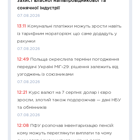
захист власної напівпровідникової та
впевне
сонячної індустрії
поведін
07.08.2026
27.04.2
13:11
Комунальні платіжки можуть зрости навіть
11:28
Чо
із тарифним мораторієм: що саме додадуть у
змінив
рахунки
2026 р
07.08.2026
13.04.20
12:49
Польща окреслила терміни погодження
11:29
Ск
передачі Україні МіГ‑29: рішення залежить від
кошик 
узгоджень із союзниками
базово
07.08.2026
оцінко
12:21
Курс валют на 7 серпня: долар і євро
06.04.2
зросли, злотий також подорожчав — дані НБУ
11:24
Ск
та обмінників
у 2026
07.08.2026
KSE до
12:08
ПФУ розпочав інвентаризацію пенсій:
30.03.2
кому можуть переглянути виплати та чому
11:26
Зо