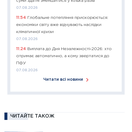
суми здатні зменшитися у кілька разів
купува
07.08.2026
12.03.20
11:54
Глобальне потепління прискорюється:
11:27
Ек
економіки світу вже відчувають наслідки
змінило
кліматичної кризи
розвитк
07.08.2026
24.02.2
11:24
Виплата до Дня Незалежності‑2026: хто
11:26
Сп
отримає автоматично, а кому звертатися до
2026: 
ПФУ
ліквідн
07.08.2026
18.02.20
Читати всі новини
11:27
За
диктує
16.02.20
11:30
Ре
роль US
ЧИТАЙТЕ ТАКОЖ
та зни
30.01.20