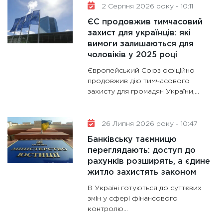
2 Серпня 2026 року - 10:11
11:30
Кр
ЄС продовжив тимчасовий
роблять
захист для українців: які
28.01.20
вимоги залишаються для
11:28
Де
чоловіків у 2025 році
гранто
Європейський Союз офіційно
13.01.20
продовжив дію тимчасового
захисту для громадян України,...
11:30
Ст
майбут
31.12.20
26 Липня 2026 року - 10:47
Банківську таємницю
переглядають: доступ до
рахунків розширять, а єдине
житло захистять законом
В Україні готуються до суттєвих
змін у сфері фінансового
контролю...