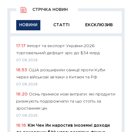
СТРІЧКА НОВИН
НОВИНИ
СТАТТІ
ЕКСКЛЮЗИВ
17:17
Імпорт та експорт України‑2026:
11:29
Як
торговельний дефіцит зріс до $34 млрд
інвест
07.08.2026
21.07.20
16:53
США розширили санкції проти Куби
11:26
Як
через військові зв’язки з Китаєм та РФ
ризики
облігац
07.08.2026
08.07.2
16:20
Осінь принесе нові витрати: які продукти
ризикують подорожчати та що стоїть за
11:20
Ці
зростанням цін
майбут
07.08.2026
01.07.2
16:16
Кім Чен Ин наростив іноземні доходи
11:24
Пр