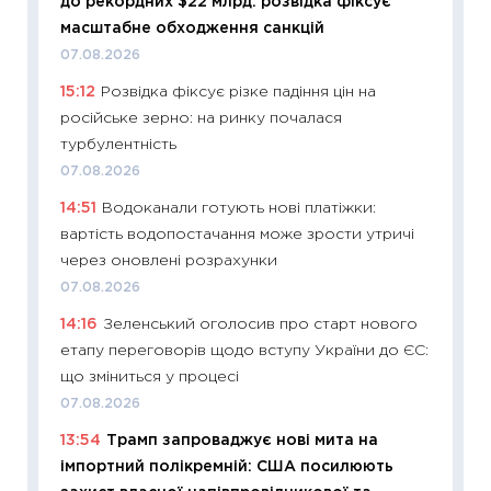
до рекордних $22 млрд: розвідка фіксує
освіта 
масштабне обходження санкцій
29.06.2
07.08.2026
11:27
Вс
15:12
Розвідка фіксує різке падіння цін на
топ уні
російське зерно: на ринку почалася
абітурі
турбулентність
23.06.2
07.08.2026
11:29
До
14:51
Водоканали готують нові платіжки:
наспра
вартість водопостачання може зрости утричі
2027–2
через оновлені розрахунки
19.06.20
07.08.2026
11:22
Ка
14:16
Зеленський оголосив про старт нового
що зав
етапу переговорів щодо вступу України до ЄС:
11.06.20
що зміниться у процесі
11:27
До
07.08.2026
ціни зм
13:54
Трамп запроваджує нові мита на
30.04.2
імпортний полікремній: США посилюють
11:32
Бі