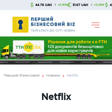
Skip
↑
↑
44.76 UAH
51.67 UAH
44.76 
+0.16%
+0.09%
to
content
Перший бізнесовий
Новини
Netflix
Netflix