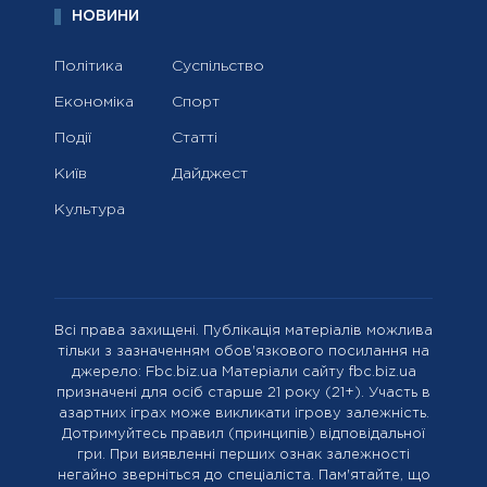
НОВИНИ
Політика
Суспільство
Економіка
Спорт
Події
Статті
Київ
Дайджест
Культура
Всі права захищені. Публікація матеріалів можлива
тільки з зазначенням обов'язкового посилання на
джерело: Fbc.biz.ua Матеріали сайту fbc.biz.ua
призначені для осіб старше 21 року (21+). Участь в
азартних іграх може викликати ігрову залежність.
Дотримуйтесь правил (принципів) відповідальної
гри. При виявленні перших ознак залежності
негайно зверніться до спеціаліста. Пам'ятайте, що