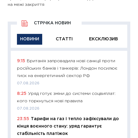
на межі закриття
СТРІЧКА НОВИН
НОВИНИ
СТАТТІ
ЕКСКЛЮЗИВ
9:15
Британія запровадила нові санкції проти
11:29
Як
російських банків і танкерів: Лондон посилює
інвест
тиск на енергетичний сектор РФ
21.07.20
07.08.2026
11:26
Як
8:25
Уряд готує зміни до системи соцвиплат:
ризики
кого торкнуться нові правила
облігац
07.08.2026
08.07.2
23:55
Тарифи на газ і тепло зафіксували до
11:20
Ці
кінця воєнного стану: уряд гарантує
майбут
стабільність платіжок
01.07.2