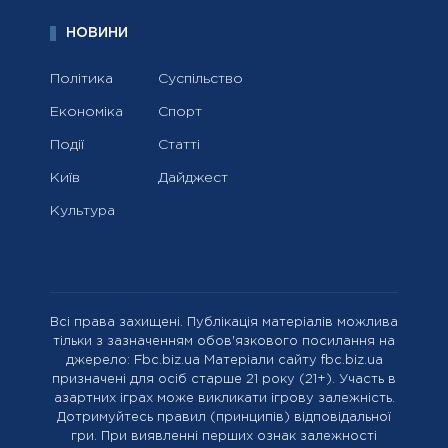
НОВИНИ
Політика
Суспільство
Економіка
Спорт
Події
Статті
Київ
Дайджест
Культура
Всі права захищені. Публікація матеріалів можлива
тільки з зазначенням обов'язкового посилання на
джерело: Fbc.biz.ua Матеріали сайту fbc.biz.ua
призначені для осіб старше 21 року (21+). Участь в
азартних іграх може викликати ігрову залежність.
Дотримуйтесь правил (принципів) відповідальної
гри. При виявленні перших ознак залежності