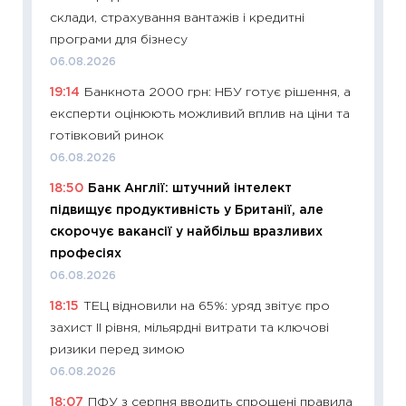
склади, страхування вантажів і кредитні
11:32
Бі
програми для бізнесу
впевне
06.08.2026
поведін
19:14
Банкнота 2000 грн: НБУ готує рішення, а
27.04.2
експерти оцінюють можливий вплив на ціни та
11:28
Чо
готівковий ринок
змінив
06.08.2026
2026 р
18:50
Банк Англії: штучний інтелект
13.04.20
підвищує продуктивність у Британії, але
11:29
Ск
скорочує вакансії у найбільш вразливих
кошик 
професіях
базово
06.08.2026
оцінко
18:15
ТЕЦ відновили на 65%: уряд звітує про
06.04.2
захист II рівня, мільярдні витрати та ключові
11:24
Ск
ризики перед зимою
у 2026
06.08.2026
KSE до
18:07
ПФУ з серпня вводить спрощені правила
30.03.2