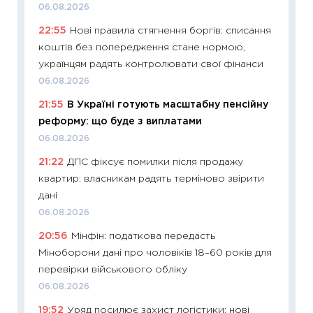
06.08.2026
11:24
Пр
22:55
Нові правила стягнення боргів: списання
освіта 
коштів без попередження стане нормою,
29.06.2
українцям радять контролювати свої фінанси
11:27
Вс
06.08.2026
топ уні
21:55
В Україні готують масштабну пенсійну
абітурі
реформу: що буде з виплатами
23.06.2
06.08.2026
11:29
До
21:22
ДПС фіксує помилки після продажу
наспра
квартир: власникам радять терміново звірити
2027–2
дані
19.06.20
06.08.2026
11:22
Ка
20:56
Мінфін: податкова передасть
що зав
Міноборони дані про чоловіків 18–60 років для
11.06.20
перевірки військового обліку
11:27
До
06.08.2026
ціни зм
19:52
Уряд посилює захист логістики: нові
30.04.2