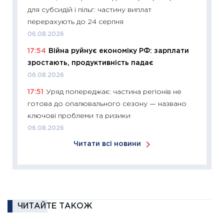
для субсидій і пільг: частину виплат
11:26
Зо
перерахують до 24 серпня
купува
06.08.2026
12.03.20
17:54
Війна руйнує економіку РФ: зарплати
11:27
Ек
зростають, продуктивність падає
змінило
06.08.2026
розвитк
17:51
Уряд попереджає: частина регіонів не
24.02.2
готова до опалювального сезону — названо
11:26
Сп
ключові проблеми та ризики
2026: 
06.08.2026
ліквідн
Читати всі новини
18.02.20
11:27
За
диктує
16.02.20
11:30
Ре
ЧИТАЙТЕ ТАКОЖ
роль US