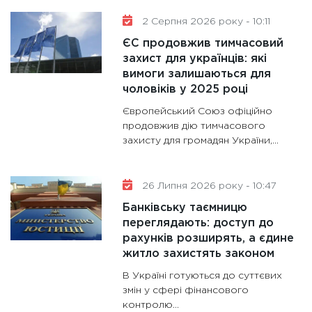
та зни
2 Серпня 2026 року - 10:11
30.01.20
ЄС продовжив тимчасовий
11:30
Кр
захист для українців: які
роблять
вимоги залишаються для
28.01.20
чоловіків у 2025 році
11:28
Де
Європейський Союз офіційно
гранто
продовжив дію тимчасового
13.01.20
захисту для громадян України,...
11:30
Ст
майбут
26 Липня 2026 року - 10:47
31.12.20
Банківську таємницю
переглядають: доступ до
рахунків розширять, а єдине
житло захистять законом
В Україні готуються до суттєвих
змін у сфері фінансового
контролю...