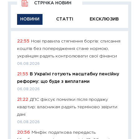
СТРІЧКА НОВИН
НОВИНИ
СТАТТІ
ЕКСКЛЮЗИВ
22:55
Нові правила стягнення боргів: списання
11:29
Як
коштів без попередження стане нормою,
інвест
українцям радять контролювати свої фінанси
21.07.20
06.08.2026
11:26
Як
21:55
В Україні готують масштабну пенсійну
ризики
реформу: що буде з виплатами
облігац
06.08.2026
08.07.2
21:22
ДПС фіксує помилки після продажу
11:20
Ці
квартир: власникам радять терміново звірити
майбут
дані
01.07.2
06.08.2026
11:24
Пр
20:56
Мінфін: податкова передасть
освіта 