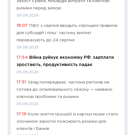
захист II рівня, мільярдні витрати та ключові
поведін
ризики перед зимою
27.04.2
06.08.2026
11:28
Чо
18:07
ПФУ з серпня вводить спрощені правила
змінив
для субсидій і пільг: частину виплат
2026 р
перерахують до 24 серпня
13.04.20
06.08.2026
11:29
Ск
17:54
Війна руйнує економіку РФ: зарплати
кошик 
зростають, продуктивність падає
базово
06.08.2026
оцінко
17:51
Уряд попереджає: частина регіонів не
06.04.2
готова до опалювального сезону — названо
11:24
Ск
ключові проблеми та ризики
у 2026
06.08.2026
KSE до
17:19
Коли зняття грошей із картки може стати
30.03.2
злочином: юристи пояснюють ризики для
11:26
Зо
клієнтів і банків
купува