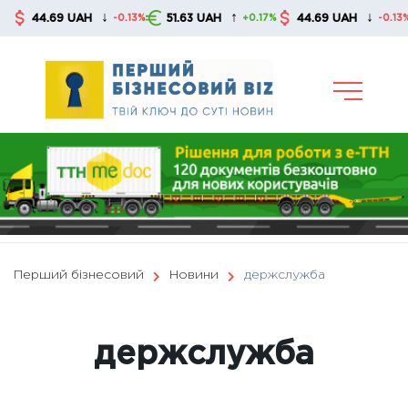
Skip
↓
↑
↓
44.69 UAH
51.63 UAH
44.69 UAH
-0.13%
+0.17%
-0.13%
to
content
Перший бізнесовий
Новини
держслужба
держслужба