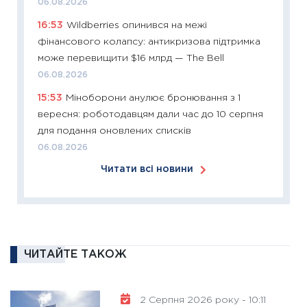
06.08.2026
12.03.20
16:53
Wildberries опинився на межі
11:27
Ек
фінансового колапсу: антикризова підтримка
змінило
може перевищити $16 млрд — The Bell
розвитк
06.08.2026
24.02.2
15:53
Міноборони анулює бронювання з 1
11:26
Сп
вересня: роботодавцям дали час до 10 серпня
2026: 
для подання оновлених списків
ліквідн
06.08.2026
18.02.20
Читати всі новини
11:27
За
диктує
16.02.20
11:30
Ре
роль US
ЧИТАЙТЕ ТАКОЖ
та зни
30.01.20
2 Серпня 2026 року - 10:11
11:30
Кр