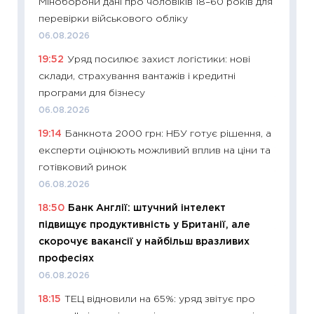
Міноборони дані про чоловіків 18–60 років для
29.06.2
перевірки військового обліку
11:27
Вс
06.08.2026
топ уні
19:52
Уряд посилює захист логістики: нові
абітурі
склади, страхування вантажів і кредитні
23.06.2
програми для бізнесу
11:29
До
06.08.2026
наспра
19:14
Банкнота 2000 грн: НБУ готує рішення, а
2027–2
експерти оцінюють можливий вплив на ціни та
19.06.20
готівковий ринок
11:22
Ка
06.08.2026
що зав
18:50
Банк Англії: штучний інтелект
11.06.20
підвищує продуктивність у Британії, але
11:27
До
скорочує вакансії у найбільш вразливих
ціни зм
професіях
30.04.2
06.08.2026
11:32
Бі
18:15
ТЕЦ відновили на 65%: уряд звітує про
впевне