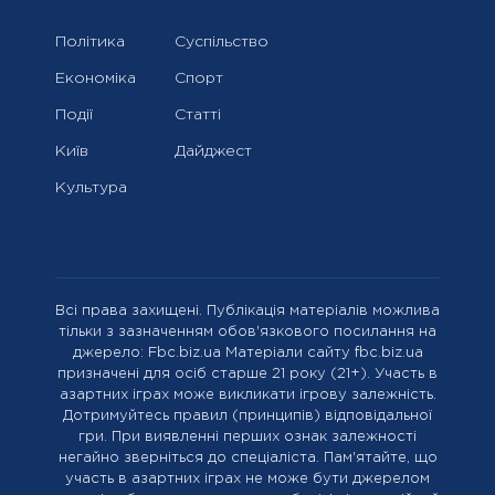
Політика
Суспільство
Економіка
Спорт
Події
Статті
Київ
Дайджест
Культура
Всі права захищені. Публікація матеріалів можлива
тільки з зазначенням обов'язкового посилання на
джерело: Fbc.biz.ua Матеріали сайту fbc.biz.ua
призначені для осіб старше 21 року (21+). Участь в
азартних іграх може викликати ігрову залежність.
Дотримуйтесь правил (принципів) відповідальної
гри. При виявленні перших ознак залежності
негайно зверніться до спеціаліста. Пам'ятайте, що
участь в азартних іграх не може бути джерелом