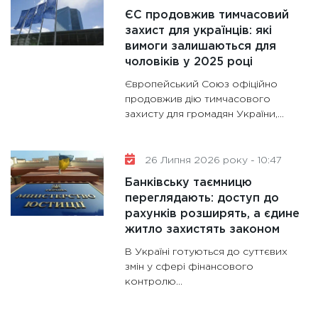
ЄС продовжив тимчасовий
роблять
захист для українців: які
28.01.20
вимоги залишаються для
11:28
Де
чоловіків у 2025 році
гранто
Європейський Союз офіційно
13.01.20
продовжив дію тимчасового
захисту для громадян України,...
11:30
Ст
майбут
31.12.20
26 Липня 2026 року - 10:47
Банківську таємницю
переглядають: доступ до
рахунків розширять, а єдине
житло захистять законом
В Україні готуються до суттєвих
змін у сфері фінансового
контролю...