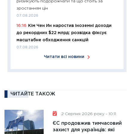
ризикують подорожчати та що стоїть за
купува
зростанням цін
12.03.20
07.08.2026
11:27
Ек
16:16
Кім Чен Ин наростив іноземні доходи
змінило
до рекордних $22 млрд: розвідка фіксує
розвитк
масштабне обходження санкцій
24.02.2
07.08.2026
11:26
Сп
Читати всі новини
2026: 
ліквідн
18.02.20
11:27
За
диктує
ЧИТАЙТЕ ТАКОЖ
16.02.20
11:30
Ре
роль US
2 Серпня 2026 року - 10:11
та зни
ЄС продовжив тимчасовий
30.01.20
захист для українців: які