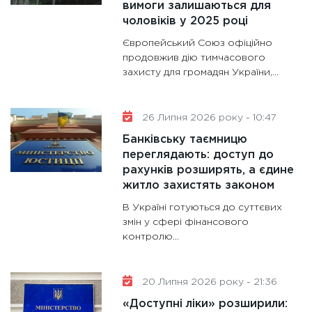
вимоги залишаються для
11:30
Кр
чоловіків у 2025 році
роблять
Європейський Союз офіційно
28.01.20
продовжив дію тимчасового
11:28
Де
захисту для громадян України,...
гранто
13.01.20
26 Липня 2026 року - 10:47
11:30
Ст
Банківську таємницю
майбут
переглядають: доступ до
31.12.20
рахунків розширять, а єдине
житло захистять законом
В Україні готуються до суттєвих
змін у сфері фінансового
контролю...
20 Липня 2026 року - 21:36
«Доступні ліки» розширили: