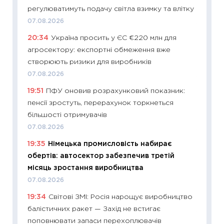
регулюватимуть подачу світла взимку та влітку
29.06.2
07.08.2026
11:27
Вс
20:34
Україна просить у ЄС €220 млн для
топ уні
агросектору: експортні обмеження вже
абітурі
створюють ризики для виробників
23.06.2
07.08.2026
11:29
До
19:51
ПФУ оновив розрахунковий показник:
наспра
пенсії зростуть, перерахунок торкнеться
2027–2
більшості отримувачів
19.06.20
07.08.2026
11:22
Ка
19:35
Німецька промисловість набирає
що зав
обертів: автосектор забезпечив третій
11.06.20
місяць зростання виробництва
11:27
До
07.08.2026
ціни зм
19:34
Світові ЗМІ: Росія нарощує виробництво
30.04.2
балістичних ракет — Захід не встигає
11:32
Бі
поповнювати запаси перехоплювачів