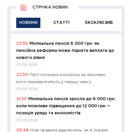
СТРІЧКА НОВИН
НОВИНИ
СТАТТІ
ЕКСКЛЮЗИВ
23:55
Мінімальна пенсія 6 000 грн: як
11:29
Як
пенсійна реформа може підняти виплати до
інвест
нового рівня
21.07.20
07.08.2026
11:26
Як
22:55
ПФУ посилює контроль за пенсіями:
ризики
кого перевірятимуть у першу чергу
облігац
07.08.2026
08.07.2
21:55
Мінімальна пенсія зросла до 6 000 грн:
11:20
Ці
коли можливе підвищення до 12 000 грн —
майбут
позиція уряду та економістів
01.07.2
07.08.2026
11:24
Пр
20:48
Нові правила відключень: як в Україні
освіта 