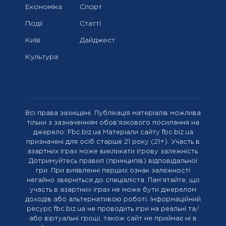
Економіка
Спорт
Події
Статті
Київ
Дайджест
Культура
Всі права захищені. Публікація матеріалів можлива
тільки з зазначенням обов'язкового посилання на
джерело: Fbc.biz.ua Матеріали сайту fbc.biz.ua
призначені для осіб старше 21 року (21+). Участь в
азартних іграх може викликати ігрову залежність.
Дотримуйтесь правил (принципів) відповідальної
гри. При виявленні перших ознак залежності
негайно зверніться до спеціаліста. Пам'ятайте, що
участь в азартних іграх не може бути джерелом
доходів або альтернативою роботі. Інформаційний
ресурс fbc.biz.ua не проводить ігри на реальні та/
або віртуальні гроші, також сайт не приймає ні в