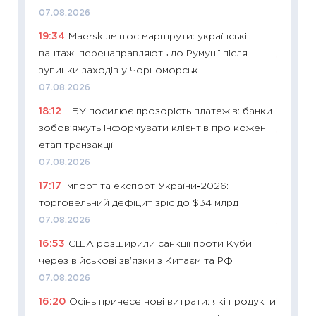
впевне
07.08.2026
поведін
19:34
Maersk змінює маршрути: українські
27.04.2
вантажі перенаправляють до Румунії після
11:28
Чо
зупинки заходів у Чорноморськ
змінив
07.08.2026
2026 р
18:12
НБУ посилює прозорість платежів: банки
13.04.20
зобов’яжуть інформувати клієнтів про кожен
11:29
Ск
етап транзакції
кошик 
07.08.2026
базово
17:17
Імпорт та експорт України‑2026:
оцінко
торговельний дефіцит зріс до $34 млрд
06.04.2
07.08.2026
11:24
Ск
16:53
США розширили санкції проти Куби
у 2026
через військові зв’язки з Китаєм та РФ
KSE до
07.08.2026
30.03.2
16:20
Осінь принесе нові витрати: які продукти
11:26
Зо