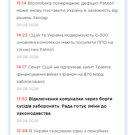
15:14
Bloomberg попереджає: дефіцит Patriot
11:27
До
може знову поставити Україну в залежність від
ціни зм
рішень Заходу
30.04.2
09.08.2026
11:32
Бі
14:22
США та Україна модернізують С‑300:
впевне
оновлені комплекси мають посилити ППО на
поведін
тлі нестачі Patriot
27.04.2
09.08.2026
11:28
Чо
14:17
Сенат США не підтримав запит Трампа:
змінив
фінансування війни з Іраном на $70 млрд
2026 р
заблоковано
13.04.20
09.08.2026
11:29
Ск
13:53
Відключення комуналки через борги
кошик 
сусідів заборонять: Рада готує зміни до
базово
законодавства
оцінко
09.08.2026
06.04.2
12:48
В Україні скасували одну з пенсійних
11:24
Ск