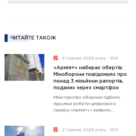
11:30
Ре
роль US
та зни
30.01.20
ЧИТАЙТЕ ТАКОЖ
11:30
Кр
роблять
28.01.20
9 Серпня 2026 року - 9:14
11:28
Де
«Армія+» набирає обертів:
гранто
Міноборони повідомило про
понад 3 мільйони рапортів,
13.01.20
поданих через смартфон
11:30
Ст
Міністерство оборони підбило
майбут
підсумки роботи цифрового
31.12.20
сервісу «Армія+» і заявило...
2 Серпня 2026 року - 10:11