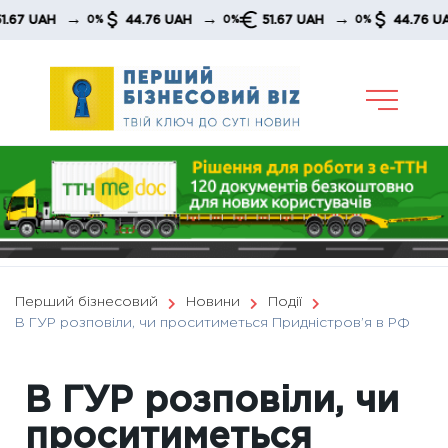
Skip
→
→
→
→
UAH
44.76 UAH
51.67 UAH
44.76 UAH
0%
0%
0%
to
content
Перший бізнесовий
Новини
Події
В ГУР розповіли, чи проситиметься Придністров’я в РФ
В ГУР розповіли, чи
проситиметься