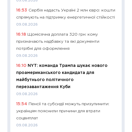
09.08.2026
11:20
Ці
16:53
Сербія надасть Україні 2 млн євро: кошти
майбут
спрямують на підтримку енергетичної стійкості
01.07.2
09.08.2026
11:24
Пр
16:18
Щомісячна доплата 320 грн: кому
освіта 
призначають надбавку та які документи
29.06.2
потрібні для оформлення
11:27
Вс
09.08.2026
топ уні
16:10
NYT: команда Трампа шукає нового
абітурі
проамериканського кандидата для
23.06.2
майбутнього політичного
11:29
До
перезавантаження Куби
наспра
09.08.2026
2027–2
15:54
Пенсії та субсидії можуть призупинити:
19.06.20
українцям пояснили причини для втрати
11:22
Ка
соцвиплат
що зав
09.08.2026
11.06.20