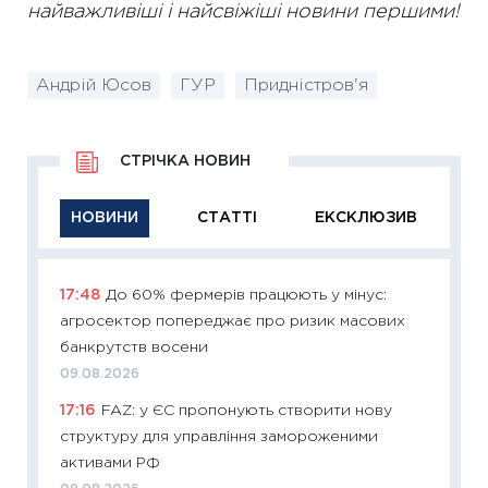
найважливіші і найсвіжіші новини першими!
Андрій Юсов
ГУР
Придністров'я
СТРІЧКА НОВИН
НОВИНИ
СТАТТІ
ЕКСКЛЮЗИВ
17:48
До 60% фермерів працюють у мінус:
11:29
Як
агросектор попереджає про ризик масових
інвест
банкрутств восени
21.07.20
09.08.2026
11:26
Як
17:16
FAZ: у ЄС пропонують створити нову
ризики
структуру для управління замороженими
облігац
активами РФ
08.07.2