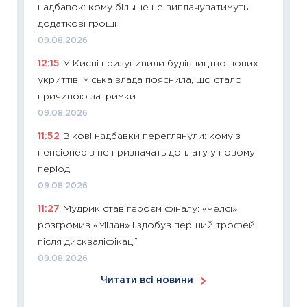
надбавок: кому більше не виплачуватимуть
у 2026
додаткові гроші
KSE до
09.08.2026
30.03.2
12:15
У Києві призупинили будівництво нових
11:26
Зо
укриттів: міська влада пояснила, що стало
купува
причиною затримки
12.03.20
09.08.2026
11:27
Ек
11:52
Вікові надбавки переглянули: кому з
змінило
пенсіонерів не призначать доплату у новому
розвитк
періоді
24.02.2
09.08.2026
11:26
Сп
11:27
Мудрик став героєм фіналу: «Челсі»
2026: 
розгромив «Мілан» і здобув перший трофей
ліквідн
після дискваліфікації
18.02.20
09.08.2026
11:27
За
Читати всі новини
диктує
16.02.20