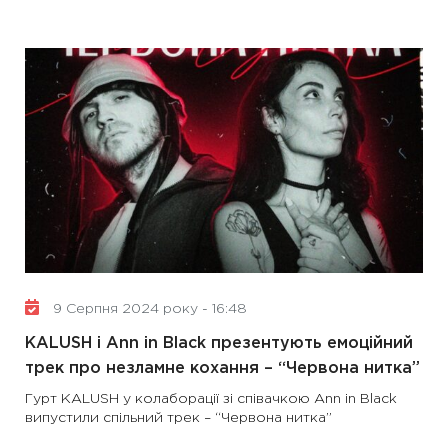
9 Серпня 2024 року - 16:48
KALUSH і Ann in Black презентують емоційний
трек про незламне кохання – “Червона нитка”
Гурт KALUSH у колаборації зі співачкою Ann in Black
випустили спільний трек – “Червона нитка”