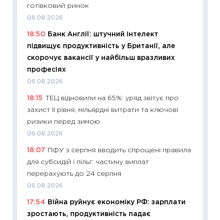
готівковий ринок
ціни зм
06.08.2026
30.04.2
18:50
Банк Англії: штучний інтелект
11:32
Бі
підвищує продуктивність у Британії, але
впевне
скорочує вакансії у найбільш вразливих
поведін
професіях
27.04.2
06.08.2026
11:28
Чо
18:15
ТЕЦ відновили на 65%: уряд звітує про
змінив
захист II рівня, мільярдні витрати та ключові
2026 р
ризики перед зимою
13.04.20
06.08.2026
11:29
Ск
18:07
ПФУ з серпня вводить спрощені правила
кошик 
для субсидій і пільг: частину виплат
базово
перерахують до 24 серпня
оцінко
06.08.2026
06.04.2
17:54
Війна руйнує економіку РФ: зарплати
11:24
Ск
зростають, продуктивність падає
у 2026