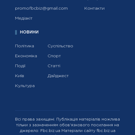
promofbcbiz@gmail.com
Контакти
Медіакіт
НОВИНИ
Політика
Суспільство
Економіка
Спорт
Події
Статті
Київ
Дайджест
Культура
Всі права захищені. Публікація матеріалів можлива
тільки з зазначенням обов'язкового посилання на
джерело: Fbc.biz.ua Матеріали сайту fbc.biz.ua