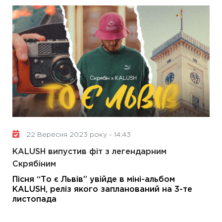
22 Вересня 2023 року - 14:43
KALUSH випустив фіт з легендарним
Скрябіним
Пісня “То є Львів” увійде в
міні-альбом
KALUSH, реліз якого запланований на 3-те
листопада