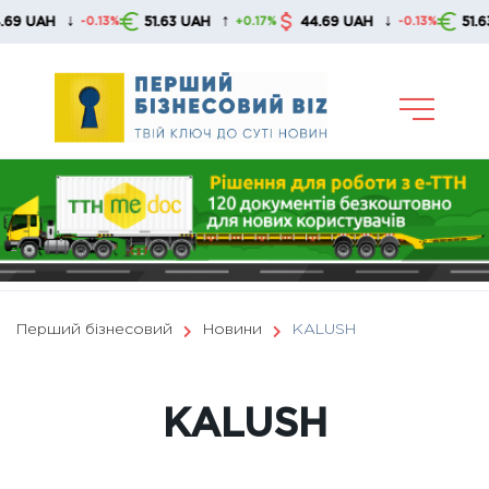
Skip
↑
↓
↑
51.63 UAH
44.69 UAH
51.63 UAH
.13%
+0.17%
-0.13%
+0.1
to
content
Перший бізнесовий
Новини
KALUSH
KALUSH