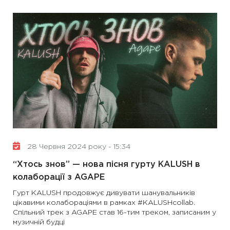
28 Червня 2024 року - 15:34
“Хтось знов” — нова пісня гурту KALUSH в
колаборації з AGAPE
Гурт KALUSH продовжує дивувати шанувальників
цікавими колабораціями в рамках #KALUSHcollab.
Спільний трек з AGAPE став 16-тим треком, записаним у
музичній будці