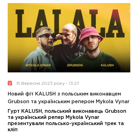
15 Вересня 2023 року - 13:27
Новий фіт KALUSH з польським виконавцем
Grubson та українським репером Mykola Vynar
Гурт KALUSH, польський виконавець Grubson
та український репер Mykola Vynar
презентували польсько-український трек та
кліп