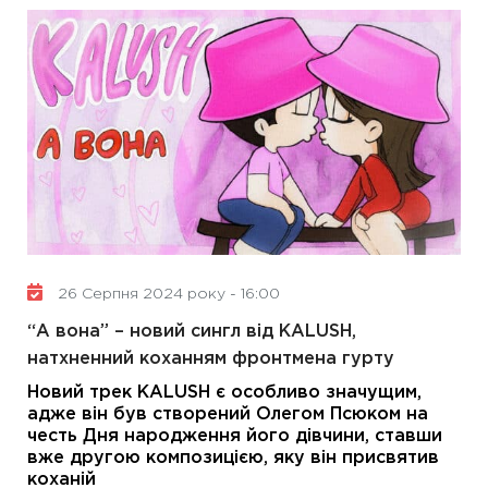
26 Серпня 2024 року - 16:00
“А вона” – новий сингл від KALUSH,
натхненний коханням фронтмена гурту
Новий трек KALUSH є особливо значущим,
адже він був створений Олегом Псюком на
честь Дня народження його дівчини, ставши
вже другою композицією, яку він присвятив
коханій