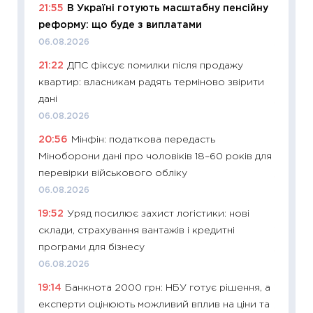
21:55
В Україні готують масштабну пенсійну
майбут
реформу: що буде з виплатами
01.07.2
06.08.2026
11:24
Пр
21:22
ДПС фіксує помилки після продажу
освіта 
квартир: власникам радять терміново звірити
29.06.2
дані
11:27
Вс
06.08.2026
топ уні
20:56
Мінфін: податкова передасть
абітурі
Міноборони дані про чоловіків 18–60 років для
23.06.2
перевірки військового обліку
11:29
До
06.08.2026
наспра
19:52
Уряд посилює захист логістики: нові
2027–2
склади, страхування вантажів і кредитні
19.06.20
програми для бізнесу
11:22
Ка
06.08.2026
що зав
19:14
Банкнота 2000 грн: НБУ готує рішення, а
11.06.20
експерти оцінюють можливий вплив на ціни та
11:27
До