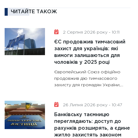
11:30
Ре
роль US
ЧИТАЙТЕ ТАКОЖ
та зни
30.01.20
2 Серпня 2026 року - 10:11
11:30
Кр
ЄС продовжив тимчасовий
роблять
захист для українців: які
28.01.20
вимоги залишаються для
11:28
Де
чоловіків у 2025 році
гранто
Європейський Союз офіційно
13.01.20
продовжив дію тимчасового
захисту для громадян України,...
11:30
Ст
майбут
31.12.20
26 Липня 2026 року - 10:47
Банківську таємницю
переглядають: доступ до
рахунків розширять, а єдине
житло захистять законом