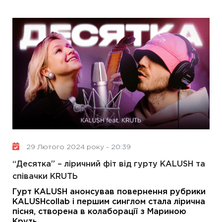
29 Лютого 2024 року - 20:39
“Десятка” – ліричний фіт від гурту KALUSH та
співачки KRUTЬ
Гурт KALUSH анонсував повернення рубрики
KALUSHcollab і першим синглом стала лірична
пісня, створена в колаборації з Мариною
Круть