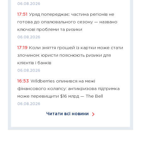
06.08.2026
KSE до
17:51
Уряд попереджає: частина регіонів не
30.03.2
готова до опалювального сезону — названо
11:26
Зо
ключові проблеми та ризики
купува
06.08.2026
12.03.20
17:19
Коли зняття грошей із картки може стати
11:27
Ек
злочином: юристи пояснюють ризики для
змінило
клієнтів і банків
розвитк
06.08.2026
24.02.2
16:53
Wildberries опинився на межі
11:26
Сп
фінансового колапсу: антикризова підтримка
2026: 
може перевищити $16 млрд — The Bell
ліквідн
06.08.2026
18.02.20
Читати всі новини
11:27
За
диктує
16.02.20