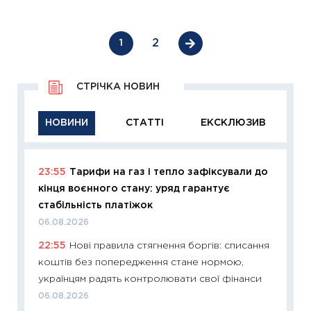
2
1
СТРІЧКА НОВИН
НОВИНИ
СТАТТІ
ЕКСКЛЮЗИВ
23:55
Тарифи на газ і тепло зафіксували до
11:29
Як
кінця воєнного стану: уряд гарантує
інвест
стабільність платіжок
21.07.20
06.08.2026
11:26
Як
22:55
Нові правила стягнення боргів: списання
ризики
коштів без попередження стане нормою,
облігац
українцям радять контролювати свої фінанси
08.07.2
06.08.2026
11:20
Ці