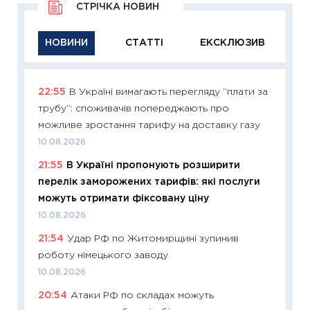
СТРІЧКА НОВИН
НОВИНИ
СТАТТІ
ЕКСКЛЮЗИВ
22:55
В Україні вимагають перегляду “плати за
11:26
Ак
трубу”: споживачів попереджають про
відклю
можливе зростання тарифу на доставку газу
Україн
10.08.2026
10.08.2
21:55
В Україні пропонують розширити
11:29
Як
перелік заморожених тарифів: які послуги
інвест
можуть отримати фіксовану ціну
21.07.20
10.08.2026
11:26
Як
21:54
Удар РФ по Житомирщині зупинив
ризики
роботу німецького заводу
облігац
10.08.2026
08.07.2
20:54
Атаки РФ по складах можуть
11:20
Ці