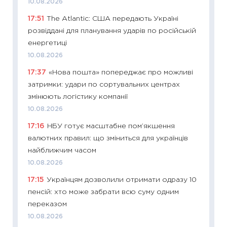
10.08.2026
ціни зм
17:51
The Atlantic: США передають Україні
30.04.2
розвіддані для планування ударів по російській
11:32
Бі
енергетиці
впевне
10.08.2026
поведін
17:37
«Нова пошта» попереджає про можливі
27.04.2
затримки: удари по сортувальних центрах
11:28
Чо
змінюють логістику компанії
змінив
10.08.2026
2026 р
17:16
НБУ готує масштабне пом’якшення
13.04.20
валютних правил: що зміниться для українців
11:29
Ск
найближчим часом
кошик 
10.08.2026
базово
17:15
Українцям дозволили отримати одразу 10
оцінко
пенсій: хто може забрати всю суму одним
06.04.2
переказом
11:24
Ск
10.08.2026
у 2026