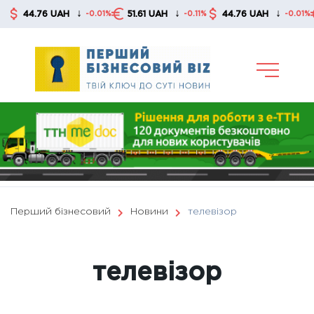
Skip
↓
↓
↓
44.76 UAH
51.61 UAH
44.76 UAH
5
-0.01%
-0.11%
-0.01%
to
content
Перший бізнесовий
Новини
телевізор
телевізор