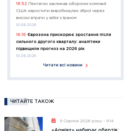
16:52
Пентагон закликав оборонні компанії
KSE до
США наростити виробництво зброї через
30.03.2
високі втрати у війні з Іраном
11:26
Зо
10.08.2026
купува
16:16
Єврозона прискорює зростання після
12.03.20
сильного другого кварталу: аналітики
11:27
Ек
підвищили прогноз на 2026 рік
змінило
10.08.2026
розвитк
Читати всі новини
24.02.2
11:26
Сп
2026: 
ліквідн
18.02.20
ЧИТАЙТЕ ТАКОЖ
11:27
За
диктує
9 Серпня 2026 року - 9:14
16.02.20
«Армія+» набирає обертів:
11:30
Ре