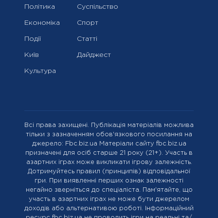
Політика
Суспільство
Економіка
Спорт
Події
Статті
Київ
Дайджест
Культура
Всі права захищені. Публікація матеріалів можлива
тільки з зазначенням обов'язкового посилання на
джерело: Fbc.biz.ua Матеріали сайту fbc.biz.ua
призначені для осіб старше 21 року (21+). Участь в
азартних іграх може викликати ігрову залежність.
Дотримуйтесь правил (принципів) відповідальної
гри. При виявленні перших ознак залежності
негайно зверніться до спеціаліста. Пам'ятайте, що
участь в азартних іграх не може бути джерелом
доходів або альтернативою роботі. Інформаційний
ресурс fbc.biz.ua не проводить ігри на реальні та/