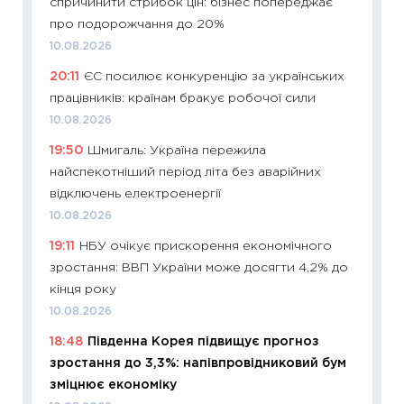
спричинити стрибок цін: бізнес попереджає
майбут
про подорожчання до 20%
01.07.2
10.08.2026
11:24
Пр
20:11
ЄС посилює конкуренцію за українських
освіта 
працівників: країнам бракує робочої сили
29.06.2
10.08.2026
11:27
Вс
19:50
Шмигаль: Україна пережила
топ уні
найспекотніший період літа без аварійних
абітурі
відключень електроенергії
23.06.2
10.08.2026
11:29
До
19:11
НБУ очікує прискорення економічного
наспра
зростання: ВВП України може досягти 4,2% до
2027–2
кінця року
19.06.20
10.08.2026
11:22
Ка
18:48
Південна Корея підвищує прогноз
що зав
зростання до 3,3%: напівпровідниковий бум
11.06.20
зміцнює економіку
11:27
До