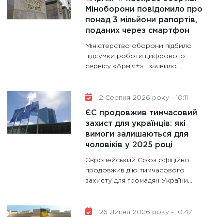
Міноборони повідомило про
роль US
понад 3 мільйони рапортів,
та зни
поданих через смартфон
30.01.20
Міністерство оборони підбило
11:30
Кр
підсумки роботи цифрового
роблять
сервісу «Армія+» і заявило...
28.01.20
11:28
Де
2 Серпня 2026 року - 10:11
гранто
ЄС продовжив тимчасовий
13.01.20
захист для українців: які
вимоги залишаються для
чоловіків у 2025 році
Європейський Союз офіційно
продовжив дію тимчасового
захисту для громадян України,...
26 Липня 2026 року - 10:47