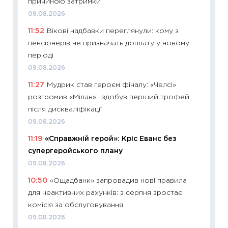
причиною затримки
топ уні
09.08.2026
абітурі
11:52
Вікові надбавки переглянули: кому з
23.06.2
пенсіонерів не призначать доплату у новому
11:29
До
періоді
наспра
09.08.2026
2027–2
11:27
Мудрик став героєм фіналу: «Челсі»
19.06.20
розгромив «Мілан» і здобув перший трофей
11:22
Ка
після дискваліфікації
що зав
09.08.2026
11.06.20
11:19
«Справжній герой»: Кріс Еванс без
11:27
До
супергеройського плану
ціни зм
09.08.2026
30.04.2
10:50
«Ощадбанк» запровадив нові правила
11:32
Бі
для неактивних рахунків: з серпня зростає
впевне
комісія за обслуговування
поведін
09.08.2026
27.04.2