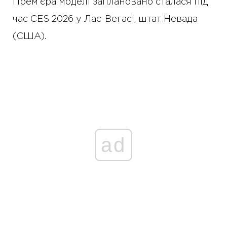
Прем’єра моделі заплановано сталася під
час CES 2026 у Лас-Вегасі, штат Невада
(США).
ad