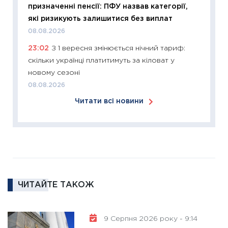
призначенні пенсії: ПФУ назвав категорії,
змінило
які ризикують залишитися без виплат
розвитк
08.08.2026
24.02.2
23:02
З 1 вересня змінюється нічний тариф:
11:26
Сп
скільки українці платитимуть за кіловат у
2026: 
новому сезоні
ліквідн
08.08.2026
18.02.20
Читати всі новини
11:27
За
диктує
16.02.20
11:30
Ре
роль US
та зни
ЧИТАЙТЕ ТАКОЖ
30.01.20
11:30
Кр
роблять
9 Серпня 2026 року - 9:14
28.01.20