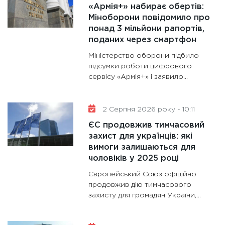
«Армія+» набирає обертів:
11:28
Де
Міноборони повідомило про
понад 3 мільйони рапортів,
гранто
поданих через смартфон
13.01.20
Міністерство оборони підбило
11:30
Ст
підсумки роботи цифрового
майбут
сервісу «Армія+» і заявило...
31.12.20
2 Серпня 2026 року - 10:11
ЄС продовжив тимчасовий
захист для українців: які
вимоги залишаються для
чоловіків у 2025 році
Європейський Союз офіційно
продовжив дію тимчасового
захисту для громадян України,...