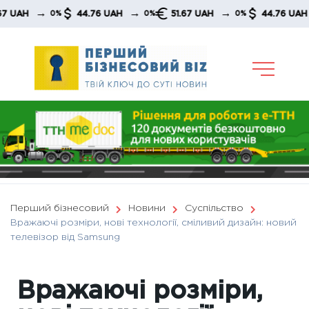
Skip
→
→
→
→
44.76 UAH
51.67 UAH
44.76 UAH
0%
0%
0%
0%
to
content
Перший бізнесовий
Новини
Суспільство
Вражаючі розміри, нові технології, сміливий дизайн: новий
телевізор від Samsung
Вражаючі розміри,