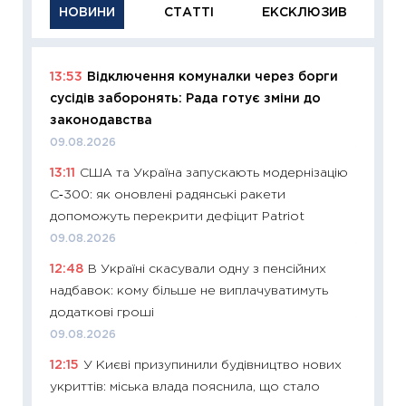
НОВИНИ
СТАТТІ
ЕКСКЛЮЗИВ
13:53
Відключення комуналки через борги
11:29
Як
сусідів заборонять: Рада готує зміни до
інвест
законодавства
21.07.20
09.08.2026
11:26
Як
13:11
США та Україна запускають модернізацію
ризики
С‑300: як оновлені радянські ракети
облігац
допоможуть перекрити дефіцит Patriot
08.07.2
09.08.2026
11:20
Ці
12:48
В Україні скасували одну з пенсійних
майбут
надбавок: кому більше не виплачуватимуть
01.07.2
додаткові гроші
11:24
Пр
09.08.2026
освіта 
12:15
У Києві призупинили будівництво нових
29.06.2
укриттів: міська влада пояснила, що стало
11:27
Вс