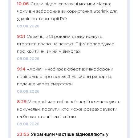
10:06
Стали відомі справжні мотиви Маска:
11:28
Чо
чому він заборонив використання Starlink для
змінив
ударів по території РФ
2026 р
09.08.2026
13.04.20
9:51
Українці з 13 роками стажу можуть
11:29
Ск
втратити право на пенсію: ПФУ попереджає
кошик 
про критичні зміни у вимогах
базово
09.08.2026
оцінко
9:14
«Армія+» набирає обертів: Міноборони
06.04.2
повідомило про понад 3 мільйони рапортів,
11:24
Ск
поданих через смартфон
у 2026
09.08.2026
KSE до
8:29
У серпні частині пенсіонерів компенсують
30.03.2
комунальні послуги: хто може розраховувати
11:26
Зо
на безкоштовні газ і світло
купува
09.08.2026
12.03.20
23:55
Українцям частіше відмовляють у
11:27
Ек