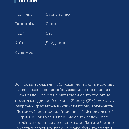
НОВИНИ
Політика
Суспільство
Економіка
Спорт
Події
Статті
Київ
Дайджест
Культура
Всі права захищені. Публікація матеріалів можлива
тільки з зазначенням обов'язкового посилання на
джерело: Fbc.biz.ua Матеріали сайту fbc.biz.ua
призначені для осіб старше 21 року (21+). Участь в
азартних іграх може викликати ігрову залежність.
Дотримуйтесь правил (принципів) відповідальної
гри. При виявленні перших ознак залежності
негайно зверніться до спеціаліста. Пам'ятайте, що
участь в азартних іграх не може бути джерелом