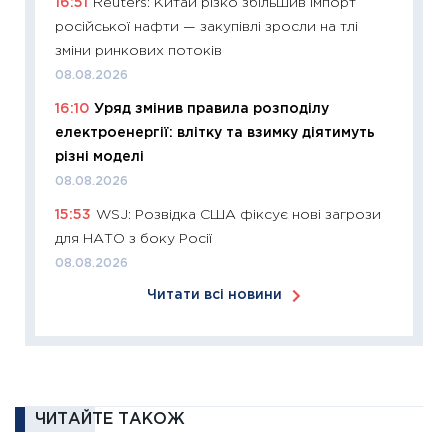
16:51
Reuters: Китай різко збільшив імпорт
12.03.20
російської нафти — закупівлі зросли на тлі
11:27
Ек
зміни ринкових потоків
змінило
08.08.2026
розвитк
16:10
Уряд змінив правила розподілу
24.02.2
електроенергії: влітку та взимку діятимуть
11:26
Сп
різні моделі
2026: 
08.08.2026
ліквідн
15:53
WSJ: Розвідка США фіксує нові загрози
18.02.20
для НАТО з боку Росії
11:27
За
08.08.2026
диктує
Читати всі новини
16.02.20
11:30
Ре
роль US
та зни
30.01.20
ЧИТАЙТЕ ТАКОЖ
11:30
Кр