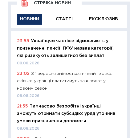
СТРІЧКА НОВИН
НОВИНИ
СТАТТІ
ЕКСКЛЮЗИВ
23:55
Українцям частіше відмовляють у
11:29
Як
призначенні пенсії: ПФУ назвав категорії,
інвест
які ризикують залишитися без виплат
21.07.20
08.08.2026
11:26
Як
23:02
З 1 вересня змінюється нічний тариф:
ризики
скільки українці платитимуть за кіловат у
облігац
новому сезоні
08.07.2
08.08.2026
11:20
Ці
21:55
Тимчасово безробітні українці
майбут
зможуть отримати субсидію: уряд уточнив
01.07.2
умови призначення допомоги
11:24
Пр
08.08.2026
освіта 