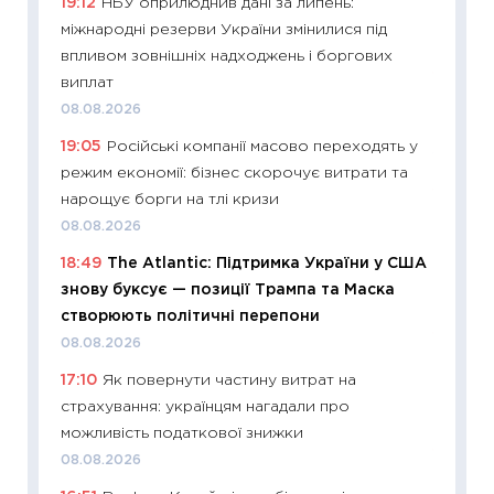
19:12
НБУ оприлюднив дані за липень:
поведін
міжнародні резерви України змінилися під
27.04.2
впливом зовнішніх надходжень і боргових
11:28
Чо
виплат
змінив
08.08.2026
2026 р
19:05
Російські компанії масово переходять у
13.04.20
режим економії: бізнес скорочує витрати та
11:29
Ск
нарощує борги на тлі кризи
кошик 
08.08.2026
базово
18:49
The Atlantic: Підтримка України у США
оцінко
знову буксує — позиції Трампа та Маска
06.04.2
створюють політичні перепони
11:24
Ск
08.08.2026
у 2026
17:10
Як повернути частину витрат на
KSE до
страхування: українцям нагадали про
30.03.2
можливість податкової знижки
11:26
Зо
08.08.2026
купува