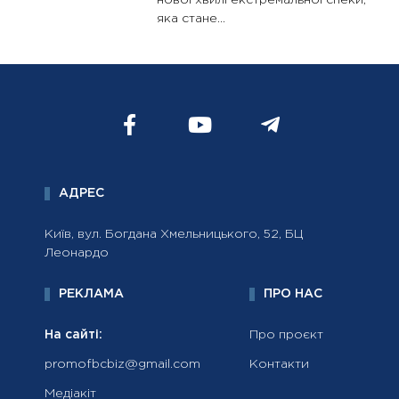
нової хвилі екстремальної спеки,
яка стане...
АДРЕС
Київ, вул. Богдана Хмельницького, 52, БЦ
Леонардо
РЕКЛАМА
ПРО НАС
На сайті:
Про проєкт
promofbcbiz@gmail.com
Контакти
Медіакіт