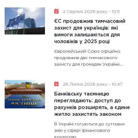
роблять
2 Серпня 2026 року - 10:11
28.01.20
ЄС продовжив тимчасовий
11:28
Де
захист для українців: які
гранто
вимоги залишаються для
13.01.20
чоловіків у 2025 році
11:30
Ст
Європейський Союз офіційно
майбут
продовжив дію тимчасового
захисту для громадян України,...
31.12.20
26 Липня 2026 року - 10:47
Банківську таємницю
переглядають: доступ до
рахунків розширять, а єдине
житло захистять законом
В Україні готуються до суттєвих
змін у сфері фінансового
контролю...