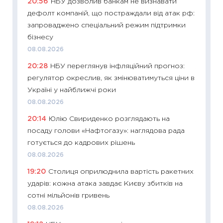
20:56
НБУ дозволив банкам не визнавати
29.06.2
дефолт компаній, що постраждали від атак рф:
11:27
Вс
запроваджено спеціальний режим підтримки
топ уні
бізнесу
абітурі
08.08.2026
23.06.2
20:28
НБУ переглянув інфляційний прогноз:
11:29
До
регулятор окреслив, як змінюватимуться ціни в
наспра
Україні у найближчі роки
2027–2
08.08.2026
19.06.20
20:14
Юлію Свириденко розглядають на
11:22
Ка
посаду голови «Нафтогазу»: наглядова рада
що зав
готується до кадрових рішень
11.06.20
08.08.2026
11:27
До
19:20
Столиця оприлюднила вартість ракетних
ціни зм
ударів: кожна атака завдає Києву збитків на
30.04.2
сотні мільйонів гривень
11:32
Бі
08.08.2026
впевне