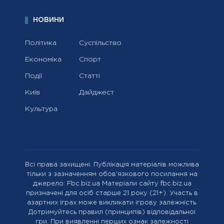
НОВИНИ
Політика
Суспільство
Економіка
Спорт
Події
Статті
Київ
Дайджест
Культура
Всі права захищені. Публікація матеріалів можлива
тільки з зазначенням обов'язкового посилання на
джерело: Fbc.biz.ua Матеріали сайту fbc.biz.ua
призначені для осіб старше 21 року (21+). Участь в
азартних іграх може викликати ігрову залежність.
Дотримуйтесь правил (принципів) відповідальної
гри. При виявленні перших ознак залежності