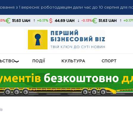
ання з 1 вересня: роботодавцям дали час до 10 серпня для п
 рекорд: ціна вперше перевищила $4300 за унцію
↑
↓
↑
AH
44.69 UAH
51.63 UAH
44.69 UA
+0.17%
-0.13%
+0.17%
рмлення субсидій і пільг: частину виплат проведуть до Дня Н
ЛЬСТВО
ПОДІЇ
КУЛЬТУРА
СПОРТ
їв