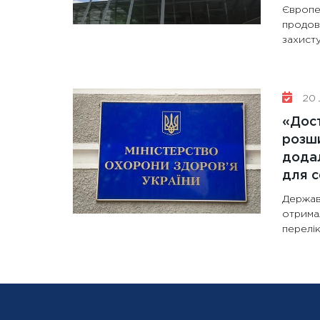
Європе
продов
захисту
20 
«Дост
розши
додал
для с
Держав
отрима
перелік