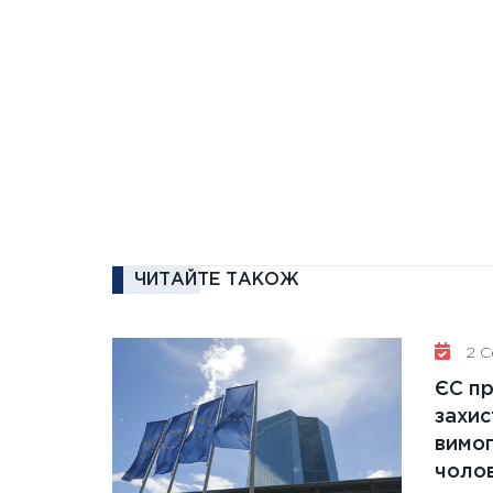
ЧИТАЙТЕ ТАКОЖ
2 Се
ЄС п
захис
вимо
чолов