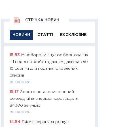
СТРІЧКА НОВИН
НОВИНИ
СТАТТІ
ЕКСКЛЮЗИВ
15:53
Міноборони анулює бронювання
11:29
Якісна інфо
з 1 вересня: роботодавцям дали час до
успішного інвест
10 серпня для подання оновлених
21.07.2026
списків
11:26
Як заробити
06.08.2026
дохідність, ризик
15:17
Золото встановило новий
державних обліга
рекорд: ціна вперше перевищила
08.07.2026
$4300 за унцію
11:20
Ціна здоров’
06.08.2026
медицина майбут
14:54
ПФУ з серпня спрощує
витрати людей