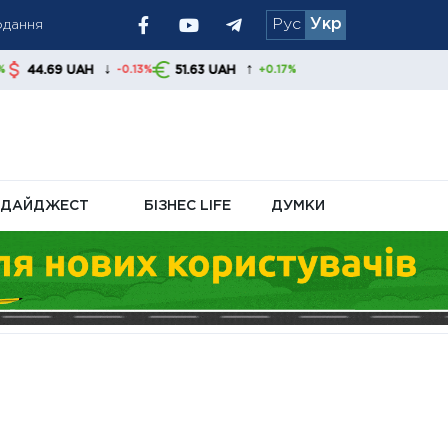
одання
Рус
Укр
↓
↑
H
51.63 UAH
-0.13%
+0.17%
езалежності
ДАЙДЖЕСТ
БІЗНЕС LIFE
ДУМКИ