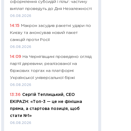
оформлення субсидій і пільг: частину
01.07.2026
виплат проведуть до Дня Незалежності
11:24
Професії ма
06.08.2026
рухається освіта 
14:15
Макрон засудив ракетні удари по
платитимуть біл
Києву та анонсував новий пакет
29.06.2026
санкцій проти Росії
11:27
Вступ-2026 в
06.08.2026
контракту, топ ун
14:09
На Чернігівщині проведено огляд
правила для абіту
партії деревини, реалізованої на
23.06.2026
біржових торгах на платформі
11:29
Долар по 51,5
Української універсальної біржі
тисяч: що наспра
06.08.2026
Бюджетна деклар
13:36
Сергій Теплицький, СЕО
19.06.2026
EKIPAZH: «Топ-3 — це не фінішна
11:22
Кадровий деф
пряма, а стартова позиція, щоб
вакансії: що зав
стати №1»
найму
06.08.2026
11.06.2026