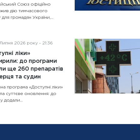
йський Союз офіційно
жив дію тимчасового
 для громадян України,...
Липня 2026 року - 21:36
упні ліки»
рили: до програми
и ще 260 препаратів
ерця та судин
на програма «Доступні ліки»
ла суттєве оновлення: до
у додали...