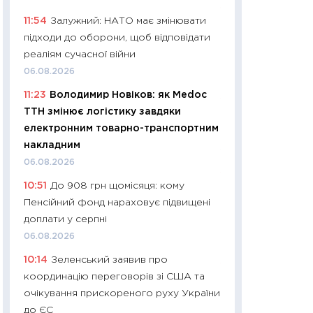
11:24
Скільки кош
11:54
Залужний: НАТО має змінювати
стримування у 202
підходи до оборони, щоб відповідати
розмови з Майко
реаліям сучасної війни
арифметики пер
06.08.2026
30.03.2026
11:23
Володимир Новіков: як Medoc
11:26
Золото по $
ТТН змінює логістику завдяки
$80: час купуват
електронним товарно-транспортним
прибуток?
накладним
12.03.2026
06.08.2026
11:27
Економіка Ук
10:51
До 908 грн щомісяця: кому
що змінилося за 4
Пенсійний фонд нараховує підвищені
перспективи розв
доплати у серпні
стабільності
06.08.2026
24.02.2026
10:14
Зеленський заявив про
11:26
Споживання 
координацію переговорів зі США та
2025–2026: струк
очікування прискореного руху України
заощадження та л
до ЄС