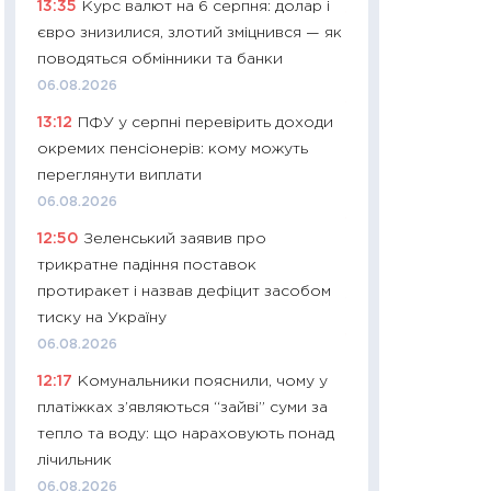
13:35
Курс валют на 6 серпня: долар і
11:27
Дорожчає ще
євро знизилися, злотий зміцнився — як
промислові ціни з
поводяться обмінники та банки
30.04.2026
06.08.2026
11:32
Більше зао
13:12
ПФУ у серпні перевірить доходи
впевненості: як 
окремих пенсіонерів: кому можуть
поведінка україн
переглянути виплати
27.04.2026
06.08.2026
11:28
Чому їжа зн
12:50
Зеленський заявив про
як змінився прод
трикратне падіння поставок
українців у 2026 
протиракет і назвав дефіцит засобом
13.04.2026
тиску на Україну
11:29
Скільки нас
06.08.2026
великодній кошик
12:17
Комунальники пояснили, чому у
власний розраху
платіжках з’являються “зайві” суми за
набору порівняно
тепло та воду: що нараховують понад
оцінкою
лічильник
06.04.2026
06.08.2026