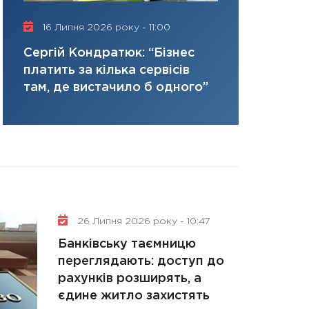
керований дефіц
Рада дире
13.01.2026
16 Липня 2026 року - 11:00
трансформ
11:30
Стратегічни
Нусінова п
Сергій Кондратюк: “Бізнес
портфель майбут
ризики та 
платить за кілька сервісів
31.12.2025
там, де вистачило б одного”
Читати в
26 Липня 2026 року - 10:47
Банківську таємницю
переглядають: доступ до
рахунків розширять, а
єдине житло захистять