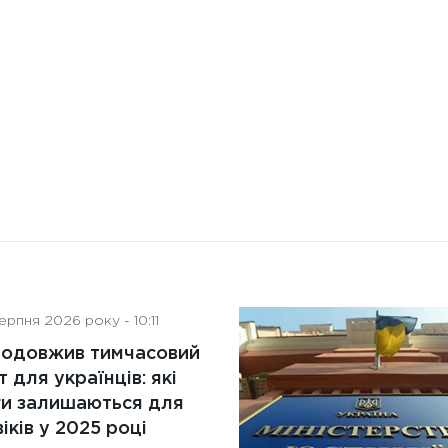
Впровадження комплаєнс-
контролю: поняття, переваги
та ключові аспекти
рпня 2026 року - 10:11
родовжив тимчасовий
т для українців: які
ги залишаються для
іків у 2025 році