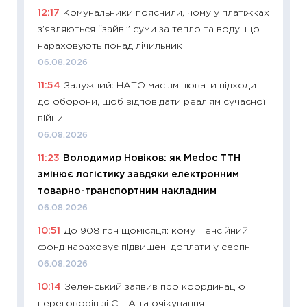
12:17
Комунальники пояснили, чому у платіжках
2026 р
з’являються “зайві” суми за тепло та воду: що
13.04.20
нараховують понад лічильник
11:29
Ск
06.08.2026
кошик 
11:54
Залужний: НАТО має змінювати підходи
базово
до оборони, щоб відповідати реаліям сучасної
оцінко
війни
06.04.2
06.08.2026
11:24
Ск
11:23
Володимир Новіков: як Medoc ТТН
у 2026
змінює логістику завдяки електронним
KSE до
товарно-транспортним накладним
30.03.2
06.08.2026
11:26
Зо
10:51
До 908 грн щомісяця: кому Пенсійний
купува
фонд нараховує підвищені доплати у серпні
12.03.20
06.08.2026
11:27
Ек
10:14
Зеленський заявив про координацію
змінило
переговорів зі США та очікування
розвитк