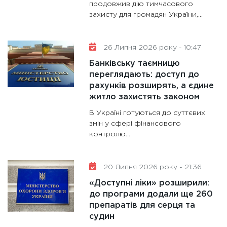
гранто
продовжив дію тимчасового
захисту для громадян України,...
13.01.20
11:30
Ст
майбут
26 Липня 2026 року - 10:47
31.12.20
Банківську таємницю
переглядають: доступ до
рахунків розширять, а єдине
житло захистять законом
В Україні готуються до суттєвих
змін у сфері фінансового
контролю...
20 Липня 2026 року - 21:36
«Доступні ліки» розширили:
до програми додали ще 260
препаратів для серця та
судин