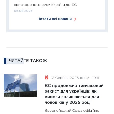
прискореного руху України до ЄС
24.02.2
06.08.2026
11:26
Сп
Читати всі новини
2026: 
ліквідн
18.02.20
11:27
За
диктує
16.02.20
ЧИТАЙТЕ ТАКОЖ
11:30
Ре
роль US
та зни
2 Серпня 2026 року - 10:11
30.01.20
ЄС продовжив тимчасовий
11:30
Кр
захист для українців: які
роблять
вимоги залишаються для
28.01.20
чоловіків у 2025 році
11:28
Де
Європейський Союз офіційно