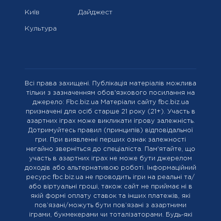
Київ
Дайджест
Культура
Всі права захищені. Публікація матеріалів можлива
тільки з зазначенням обов'язкового посилання на
джерело: Fbc.biz.ua Матеріали сайту fbc.biz.ua
призначені для осіб старше 21 року (21+). Участь в
азартних іграх може викликати ігрову залежність.
Дотримуйтесь правил (принципів) відповідальної
гри. При виявленні перших ознак залежності
негайно зверніться до спеціаліста. Пам'ятайте, що
участь в азартних іграх не може бути джерелом
доходів або альтернативою роботі. Інформаційний
ресурс fbc.biz.ua не проводить ігри на реальні та/
або віртуальні гроші, також сайт не приймає ні в
якій формі оплату ставок та інших платежів, які
пов’язані/можуть бути пов’язані з азартними
іграми, букмекерами чи тоталізаторами. Будь-які