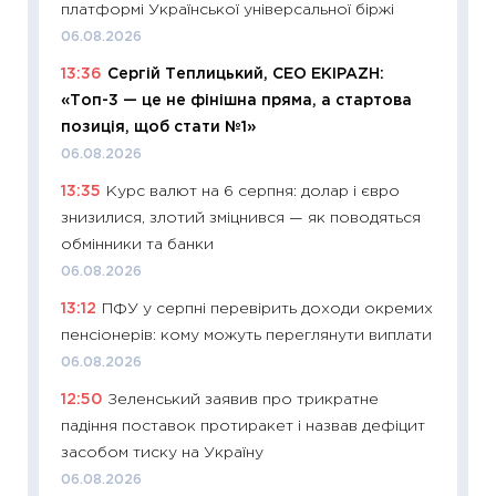
платформі Української універсальної біржі
23.06.2
06.08.2026
11:29
До
13:36
Сергій Теплицький, СЕО EKIPAZH:
наспра
«Топ-3 — це не фінішна пряма, а стартова
2027–2
позиція, щоб стати №1»
19.06.20
06.08.2026
11:22
Ка
13:35
Курс валют на 6 серпня: долар і євро
що зав
знизилися, злотий зміцнився — як поводяться
11.06.20
обмінники та банки
11:27
До
06.08.2026
ціни зм
13:12
ПФУ у серпні перевірить доходи окремих
30.04.2
пенсіонерів: кому можуть переглянути виплати
11:32
Бі
06.08.2026
впевне
12:50
Зеленський заявив про трикратне
поведін
падіння поставок протиракет і назвав дефіцит
27.04.2
засобом тиску на Україну
11:28
Чо
06.08.2026
змінив