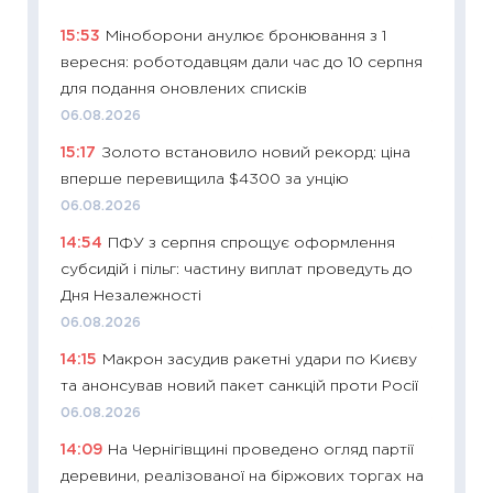
15:53
Міноборони анулює бронювання з 1
11:29
Як
вересня: роботодавцям дали час до 10 серпня
інвест
для подання оновлених списків
21.07.20
06.08.2026
11:26
Як
15:17
Золото встановило новий рекорд: ціна
ризики
вперше перевищила $4300 за унцію
облігац
06.08.2026
08.07.2
14:54
ПФУ з серпня спрощує оформлення
11:20
Ці
субсидій і пільг: частину виплат проведуть до
майбут
Дня Незалежності
01.07.2
06.08.2026
11:24
Пр
14:15
Макрон засудив ракетні удари по Києву
освіта 
та анонсував новий пакет санкцій проти Росії
29.06.2
06.08.2026
11:27
Вс
14:09
На Чернігівщині проведено огляд партії
топ уні
деревини, реалізованої на біржових торгах на
абітурі