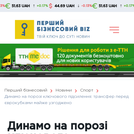
Skip
↑
↓
↑
51.63 UAH
44.69 UAH
51.63 UAH
+0.17%
-0.13%
+0.17%
to
content
Перший бізнесовий
Новини
Спорт
Динамо на порозі ключового підсилення: трансфер перед
єврокубками майже узгоджено
Динамо на порозі