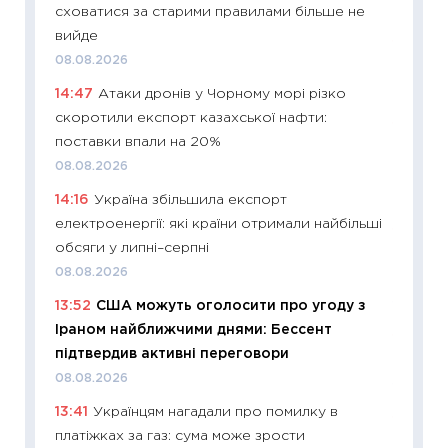
сховатися за старими правилами більше не
01.07.2
вийде
11:24
Пр
08.08.2026
освіта 
14:47
Атаки дронів у Чорному морі різко
29.06.2
скоротили експорт казахської нафти:
11:27
Вс
поставки впали на 20%
топ уні
08.08.2026
абітурі
14:16
Україна збільшила експорт
23.06.2
електроенергії: які країни отримали найбільші
11:29
До
обсяги у липні–серпні
наспра
08.08.2026
2027–2
13:52
США можуть оголосити про угоду з
19.06.20
Іраном найближчими днями: Бессент
11:22
Ка
підтвердив активні переговори
що зав
08.08.2026
11.06.20
13:41
Українцям нагадали про помилку в
11:27
До
платіжках за газ: сума може зрости
ціни зм