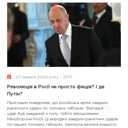
23 Червня 2023 року - 23:17
Революція в Росії чи просто фікція? І де
Путін?
Пригожин повідомив, що російська армія завдала
ракетного удару по тилових таборах “Вагнера”. “…
удар був завданий з тилу, тобто військовими
Міноборони Росії. Ці виродки завдали ракетних ударів
по наших тилових таборах. Загинула велика кількість