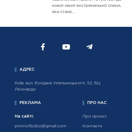
нової хвилі екстремальної спеки,
яка стане...
АДРЕС
Київ, вул. Богдана Хмельницького, 52, БЦ
Леонардо
РЕКЛАМА
ПРО НАС
На сайті:
Про проєкт
promofbcbiz@gmail.com
Контакти