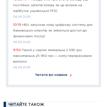
постійних запитів Києва: як це вплине на
30.03.2
майбутнє української ППО
11:26
Зо
08.08.2026
купува
10:19
НБУ запускає нову цифрову систему для
12.03.20
банківських клієнтів: як зміниться доступ до
11:27
Ек
фінансових послуг
змінило
08.08.2026
розвитк
9:50
Пенсії у серпні: мінімальна 2 595 грн,
24.02.2
максимальна 25 950 грн — кому перерахували
11:26
Сп
виплати
2026: 
08.08.2026
ліквідн
Читати всі новини
18.02.20
11:27
За
диктує
16.02.20
11:30
Ре
ЧИТАЙТЕ ТАКОЖ