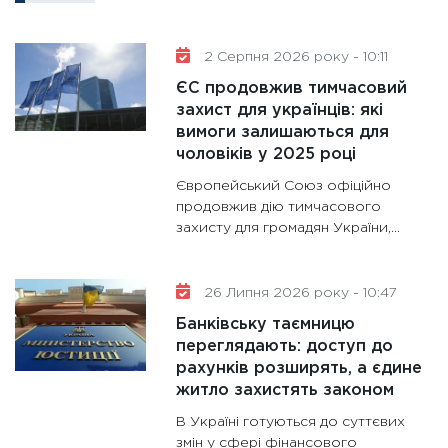
роль US
та зни
2 Серпня 2026 року - 10:11
30.01.20
ЄС продовжив тимчасовий
11:30
Кр
захист для українців: які
роблять
вимоги залишаються для
28.01.20
чоловіків у 2025 році
11:28
Де
Європейський Союз офіційно
гранто
продовжив дію тимчасового
13.01.20
захисту для громадян України,...
11:30
Ст
майбут
26 Липня 2026 року - 10:47
31.12.20
Банківську таємницю
переглядають: доступ до
рахунків розширять, а єдине
житло захистять законом
В Україні готуються до суттєвих
змін у сфері фінансового