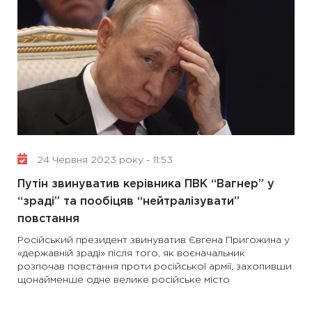
24 Червня 2023 року - 11:53
Путін звинуватив керівника ПВК “Вагнер” у
“зраді” та пообіцяв “нейтралізувати”
повстання
Російський президент звинуватив Євгена Пригожина у
«державній зраді» після того, як воєначальник
розпочав повстання проти російської армії, захопивши
щонайменше одне велике російське місто