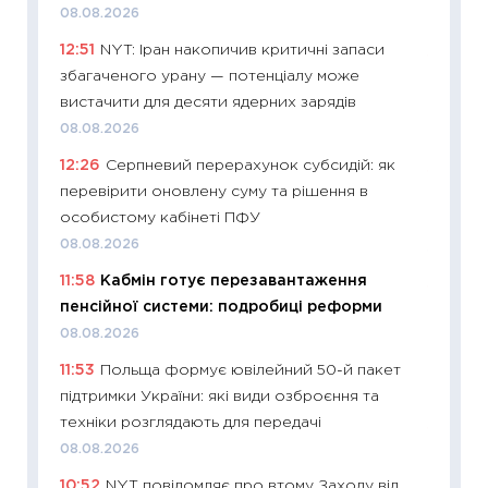
08.08.2026
30.04.2
12:51
NYT: Іран накопичив критичні запаси
11:32
Бі
збагаченого урану — потенціалу може
впевне
вистачити для десяти ядерних зарядів
поведін
08.08.2026
27.04.2
12:26
Серпневий перерахунок субсидій: як
11:28
Чо
перевірити оновлену суму та рішення в
змінив
особистому кабінеті ПФУ
2026 р
08.08.2026
13.04.20
11:58
Кабмін готує перезавантаження
11:29
Ск
пенсійної системи: подробиці реформи
кошик 
08.08.2026
базово
11:53
Польща формує ювілейний 50-й пакет
оцінко
підтримки України: які види озброєння та
06.04.2
техніки розглядають для передачі
11:24
Ск
08.08.2026
у 2026
10:52
NYT повідомляє про втому Заходу від
KSE до