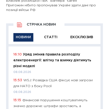
Власник російської ПВК “Вагнера” Євген
Пригожин нібито пропонував Україні здати дані про
позиції військ РФ
СТРІЧКА НОВИН
НОВИНИ
СТАТТІ
ЕКСКЛЮЗИВ
16:10
Уряд змінив правила розподілу
11:29
Як
електроенергії: влітку та взимку діятимуть
інвест
різні моделі
21.07.20
08.08.2026
11:26
Як
15:53
WSJ: Розвідка США фіксує нові загрози
ризики
для НАТО з боку Росії
облігац
08.08.2026
08.07.2
15:15
Фінансові порушення коштуватимуть
11:20
Ці
значно дорожче: штрафи зростають, а
майбут