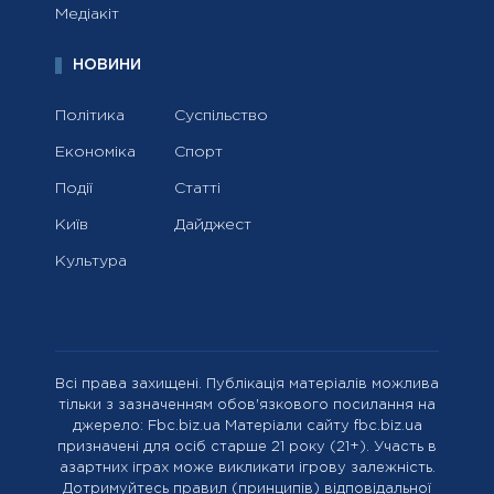
Медіакіт
НОВИНИ
Політика
Суспільство
Економіка
Спорт
Події
Статті
Київ
Дайджест
Культура
Всі права захищені. Публікація матеріалів можлива
тільки з зазначенням обов'язкового посилання на
джерело: Fbc.biz.ua Матеріали сайту fbc.biz.ua
призначені для осіб старше 21 року (21+). Участь в
азартних іграх може викликати ігрову залежність.
Дотримуйтесь правил (принципів) відповідальної