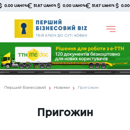
Skip
00 UAH
51.67 UAH
0.00 UAH
51.67 UAH
0.00 UAH
0%
0%
0%
0%
to
content
Перший бізнесовий
Новини
Пригожин
Пригожин