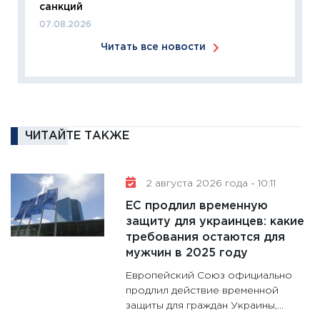
санкций
24.02.2
07.08.2026
11:26
П
Читать все новости
2025-2
сбереж
Institu
18.02.20
11:27
За
ЧИТАЙТЕ ТАКЖЕ
кто ди
кандид
16.02.20
2 августа 2026 года - 10:11
11:30
Ре
ЕС продлил временную
котель
защиту для украинцев: какие
аудита
требования остаются для
мужчин в 2025 году
30.01.20
Европейский Союз официально
11:30
Кр
продлил действие временной
делают
защиты для граждан Украины,...
28.01.20