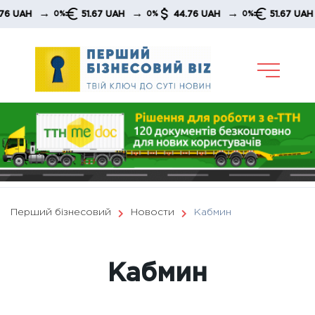
Skip
→
→
→
51.67 UAH
44.76 UAH
51.67 UAH
4
0%
0%
0%
0%
to
content
Перший бізнесовий
Новости
Кабмин
Кабмин