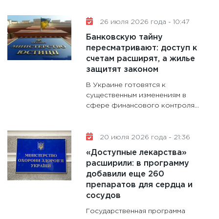
11:28
Го
гранто
26 июля 2026 года - 10:47
дефиц
Банковскую тайну
13.01.20
пересматривают: доступ к
счетам расширят, а жилье
11:30
Ст
защитят законом
будуще
В Украине готовятся к
31.12.20
существенным изменениям в
сфере финансового контроля...
20 июля 2026 года - 21:36
«Доступные лекарства»
расширили: в программу
добавили еще 260
препаратов для сердца и
сосудов
Государственная программа