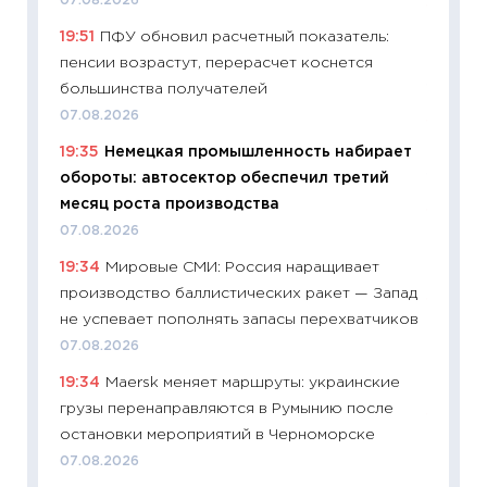
07.08.2026
11:29
До
19:51
ПФУ обновил расчетный показатель:
что на
пенсии возрастут, перерасчет коснется
деклар
большинства получателей
19.06.20
07.08.2026
11:22
Ка
19:35
Немецкая промышленность набирает
ваканс
обороты: автосектор обеспечил третий
11.06.20
месяц роста производства
11:27
До
07.08.2026
промыш
19:34
Мировые СМИ: Россия наращивает
30.04.2
производство баллистических ракет — Запад
11:32
Бо
не успевает пополнять запасы перехватчиков
уверен
07.08.2026
поведе
19:34
Maersk меняет маршруты: украинские
27.04.2
грузы перенаправляются в Румынию после
11:28
По
остановки мероприятий в Черноморске
измени
07.08.2026
в 2026