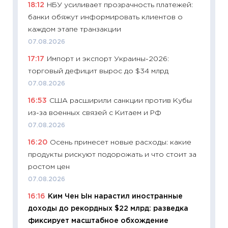
18:12
НБУ усиливает прозрачность платежей:
13.04.20
банки обяжут информировать клиентов о
11:29
Ск
каждом этапе транзакции
пасхал
07.08.2026
собств
17:17
Импорт и экспорт Украины-2026:
сравне
торговый дефицит вырос до $34 млрд
06.04.2
07.08.2026
11:24
Ск
16:53
США расширили санкции против Кубы
сдержи
из-за военных связей с Китаем и РФ
Майком
перев
07.08.2026
30.03.2
16:20
Осень принесет новые расходы: какие
продукты рискуют подорожать и что стоит за
11:26
Зо
ростом цен
время 
07.08.2026
12.03.20
16:16
Ким Чен Ын нарастил иностранные
11:27
Эк
доходы до рекордных $22 млрд: разведка
что из
фиксирует масштабное обхождение
перспе