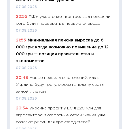
выплаты на новый уровень
21.07.20
07.08.2026
11:26
Ка
22:55
ПФУ ужесточает контроль за пенсиями:
риски 
кого будут проверять в первую очередь
облига
07.08.2026
08.07.2
21:55
Минимальная пенсия выросла до 6
11:20
Це
000 грн: когда возможно повышение до 12
будуще
000 грн — позиция правительства и
01.07.2
экономистов
11:24
Пр
07.08.2026
образо
20:48
Новые правила отключений: как в
платит
Украине будут регулировать подачу света
29.06.2
зимой и летом
11:27
Вс
07.08.2026
Украин
20:34
Украина просит у ЕС €220 млн для
универ
агросектора: экспортные ограничения уже
абитур
создают риски для производителей
23.06.2