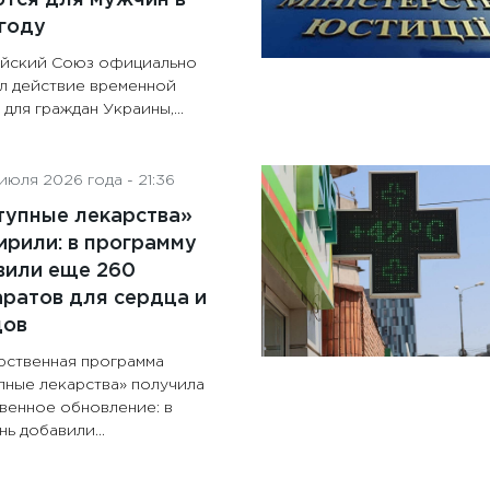
году
йский Союз официально
л действие временной
для граждан Украины,...
июля 2026 года - 21:36
тупные лекарства»
рили: в программу
вили еще 260
ратов для сердца и
дов
рственная программа
пные лекарства» получила
венное обновление: в
ь добавили...