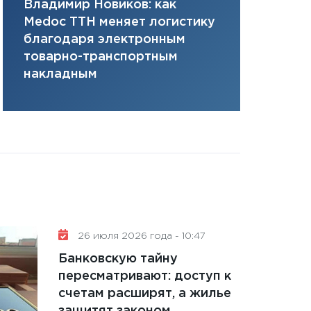
Владимир Новиков: как
Сергей Ко
плана, грантова
Medoc ТТН меняет логистику
платит за 
управляемый де
благодаря электронным
сервисов т
13.01.2026
товарно-транспортным
одного»
11:30
Стратегичес
накладным
портфель будущ
31.12.2025
Читать вс
26 июля 2026 года - 10:47
Банковскую тайну
пересматривают: доступ к
счетам расширят, а жилье
защитят законом