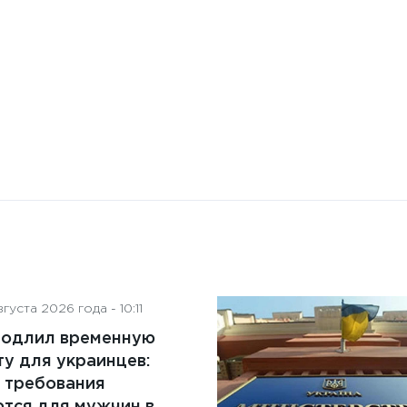
на деятельность советов
директоров
густа 2026 года - 10:11
родлил временную
у для украинцев:
 требования
тся для мужчин в