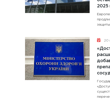
2025 
Европе
продли
защиты 
20 
«Дос
расши
доба
препа
сосу
Госуда
«Досту
сущест
перечен