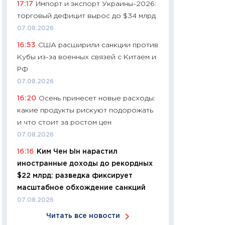
17:17
Импорт и экспорт Украины-2026:
11:24
Сколько сто
торговый дефицит вырос до $34 млрд
сдерживание в 20
07.08.2026
разговора с Май
16:53
США расширили санкции против
арифметики пер
Кубы из-за военных связей с Китаем и
30.03.2026
РФ
11:26
Золото по $
07.08.2026
$80: время покуп
16:20
Осень принесет новые расходы:
фиксировать при
какие продукты рискуют подорожать
12.03.2026
и что стоит за ростом цен
11:27
Экономика 
07.08.2026
войны: что измен
16:16
Ким Чен Ын нарастил
какие перспектив
иностранные доходы до рекордных
стабильности
$22 млрд: разведка фиксирует
24.02.2026
масштабное обхождение санкций
11:26
Потреблени
07.08.2026
украинцев 2025-2
Читать все новости
расходов, сбере