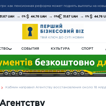
грн: как пенсионная реформа может поднять выплаты на нов
а пенсиями: кого будут проверять в первую очередь
а до 6 000 грн: когда возможно повышение до 12 000 грн —
→
→
→
→
44.76 UAH
51.67 UAH
44.76 UAH
0%
0%
0%
0%
тов
СТВО
СОБЫТИЯ
КУЛЬТУРА
СПОРТ
Кабмин направил Агентству восстановления около 18 млрд
Агентству