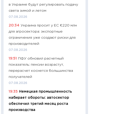
в Украине будут регулировать подачу
29.06.2026
света зимой и летом
11:27
Вступительн
07.08.2026
Украине: цена ко
20:34
Украина просит у ЕС €220 млн
университетов и
для агросектора: экспортные
абитуриентов
ограничения уже создают риски для
23.06.2026
производителей
11:29
Доллар по 51
07.08.2026
тысяч: что на са
19:51
ПФУ обновил расчетный
показывает Бюд
показатель: пенсии возрастут,
2027–2029
перерасчет коснется большинства
19.06.2026
получателей
11:22
Кадровый д
07.08.2026
вакансии: мешаю
19:35
Немецкая промышленность
найму
набирает обороты: автосектор
11.06.2026
обеспечил третий месяц роста
11:27
Дорожает ещ
производства
промышленные ц