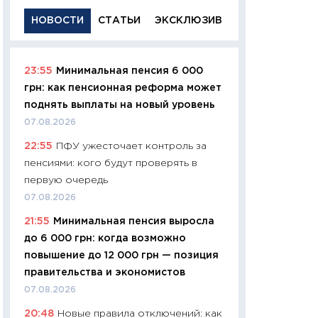
НОВОСТИ
СТАТЬИ
ЭКСКЛЮЗИВ
23:55
Минимальная пенсия 6 000
11:29
Качественн
грн: как пенсионная реформа может
основа успешног
поднять выплаты на новый уровень
21.07.2026
07.08.2026
11:26
Как заработ
22:55
ПФУ ужесточает контроль за
доходность, риск
пенсиями: кого будут проверять в
покупки государ
первую очередь
08.07.2026
07.08.2026
11:20
Цена здоров
21:55
Минимальная пенсия выросла
медицина будуще
до 6 000 грн: когда возможно
расходы людей
повышение до 12 000 грн — позиция
01.07.2026
правительства и экономистов
11:24
Профессии б
07.08.2026
двигается образо
20:48
Новые правила отключений: как
навыки будут пл