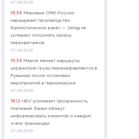
07.08.2026
чеки
19:34
Мировые СМИ: Россия
30.04.2026
наращивает производство
11:32
Больше сбе
баллистических ракет — Запад не
уверенности: как
успевает пополнять запасы
финансовое пове
перехватчиков
27.04.2026
07.08.2026
11:28
Почему еда 
19:34
Maersk меняет маршруты:
бюджет: как изм
украинские грузы перенаправляются в
продуктовая кор
Румынию после остановки
2026 году
мероприятий в Черноморске
13.04.2026
07.08.2026
11:29
Сколько дей
18:12
НБУ усиливает прозрачность
пасхальная корзи
платежей: банки обяжут
собственный рас
информировать клиентов о каждом
набора по сравн
этапе транзакции
официальной оц
07.08.2026
06.04.2026