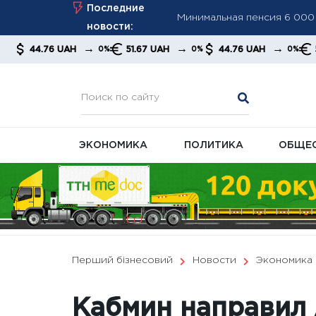
Минимальная пенсия 6 000 
Skip
Последние
ПФУ ужесточает контроль з
to
новости:
Минимальная пенсия выросл
content
→
→
→
 UAH
51.67 UAH
44.76 UAH
51.67 UAH
0%
0%
0%
правительства и экономис
ЭКОНОМИКА
ПОЛИТИКА
ОБЩЕ
Перший бізнесовий
Новости
Экономика
Кабмин направил 