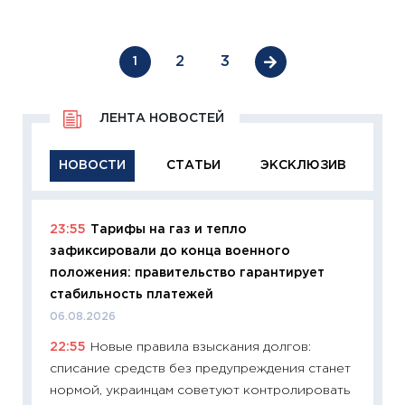
2
3
1
ЛЕНТА НОВОСТЕЙ
НОВОСТИ
СТАТЬИ
ЭКСКЛЮЗИВ
23:55
Тарифы на газ и тепло
11:29
Ка
зафиксировали до конца военного
успешн
положения: правительство гарантирует
21.07.20
стабильность платежей
11:26
Ка
06.08.2026
риски 
22:55
Новые правила взыскания долгов:
облига
списание средств без предупреждения станет
08.07.2
нормой, украинцам советуют контролировать
11:20
Це