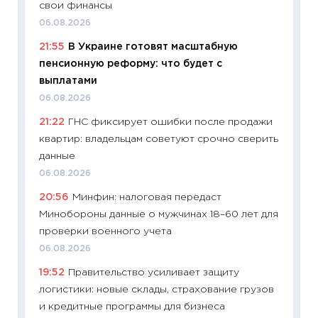
свои финансы
будуще
06.08.2026
01.07.2
21:55
В Украине готовят масштабную
11:24
Пр
пенсионную реформу: что будет с
образо
выплатами
платит
06.08.2026
29.06.2
21:22
ГНС фиксирует ошибки после продажи
11:27
Вс
квартир: владельцам советуют срочно сверить
Украин
данные
универ
06.08.2026
абитур
20:56
Минфин: налоговая передаст
23.06.2
Минобороны данные о мужчинах 18–60 лет для
11:29
До
проверки военного учета
что на
06.08.2026
деклар
19:52
Правительство усиливает защиту
19.06.20
логистики: новые склады, страхование грузов
11:22
Ка
и кредитные программы для бизнеса
ваканс