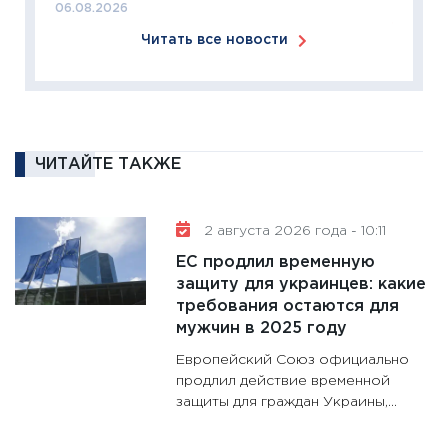
06.08.2026
11:27
За
Читать все новости
кто ди
кандид
16.02.20
11:30
Ре
котель
ЧИТАЙТЕ ТАКЖЕ
аудита
30.01.20
2 августа 2026 года - 10:11
11:30
Кр
ЕС продлил временную
делают
защиту для украинцев: какие
28.01.20
требования остаются для
11:28
Го
мужчин в 2025 году
гранто
Европейский Союз официально
дефиц
продлил действие временной
13.01.20
защиты для граждан Украины,...
11:30
Ст