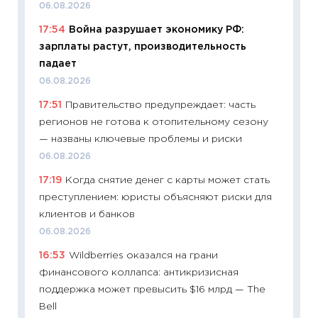
06.08.2026
11:24
Ск
17:54
Война разрушает экономику РФ:
сдержи
зарплаты растут, производительность
Майком
падает
перев
06.08.2026
30.03.2
17:51
Правительство предупреждает: часть
11:26
Зо
регионов не готова к отопительному сезону
время 
— названы ключевые проблемы и риски
12.03.20
06.08.2026
11:27
Эк
17:19
Когда снятие денег с карты может стать
что из
преступлением: юристы объясняют риски для
перспе
клиентов и банков
24.02.2
06.08.2026
11:26
П
16:53
Wildberries оказался на грани
2025-2
финансового коллапса: антикризисная
сбереж
поддержка может превысить $16 млрд — The
Institu
Bell
18.02.20