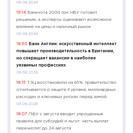
06.08.2026
11.06.20
19:14
Банкнота 2000 грн: НБУ готовит
11:27
До
решение, а эксперты оценивают возможное
промыш
влияние на цены и наличный рынок
30.04.2
06.08.2026
11:32
Бо
18:50
Банк Англии: искусственный интеллект
уверен
повышает производительность в Британии,
поведе
но сокращает вакансии в наиболее
27.04.2
уязвимых профессиях
11:28
По
06.08.2026
измени
18:15
ТЭЦ восстановили на 65%: правительство
в 2026
отчитывается о защите II уровня, миллиардных
13.04.20
расходах и ключевых рисках перед зимой
11:29
Ск
06.08.2026
пасхал
18:07
ПФУ с августа вводит упрощенные
собств
правила для субсидий и льгот: часть выплат
сравне
перечислят до 24 августа
06.04.2