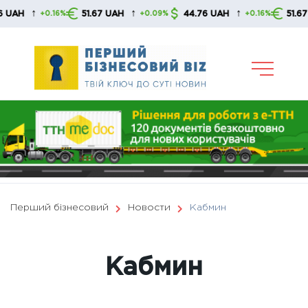
Skip
↑
↑
↑
51.67 UAH
44.76 UAH
51.67 UAH
6%
+0.09%
+0.16%
+0.0
to
content
Перший бізнесовий
Новости
Кабмин
Кабмин