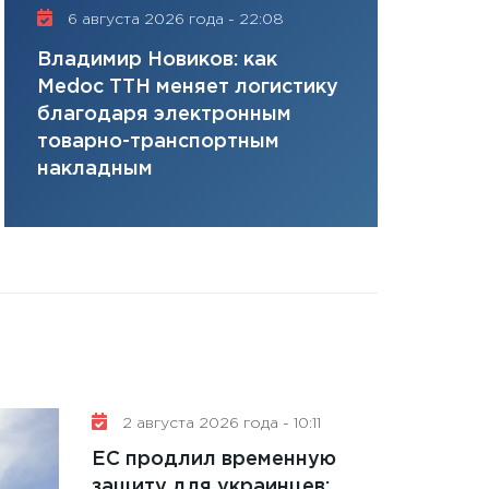
плана, грантова
6 августа 2026 года - 22:08
16 июля 20
управляемый де
Владимир Новиков: как
Сергей Ко
13.01.2026
Medoc ТТН меняет логистику
платит за 
11:30
Стратегичес
благодаря электронным
сервисов т
портфель будущ
товарно-транспортным
одного»
31.12.2025
накладным
Читать вс
2 августа 2026 года - 10:11
ЕС продлил временную
защиту для украинцев: