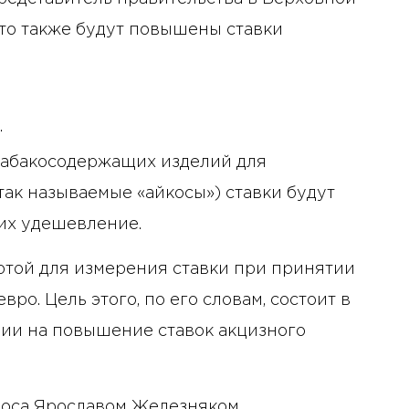
что также будут повышены ставки
.
 табакосодержащих изделий для
так называемые «айкосы») ставки будут
 их удешевление.
лютой для измерения ставки при принятии
ро. Цель этого, по его словам, состоит в
ии на повышение ставок акцизного
лоса Ярославом Железняком