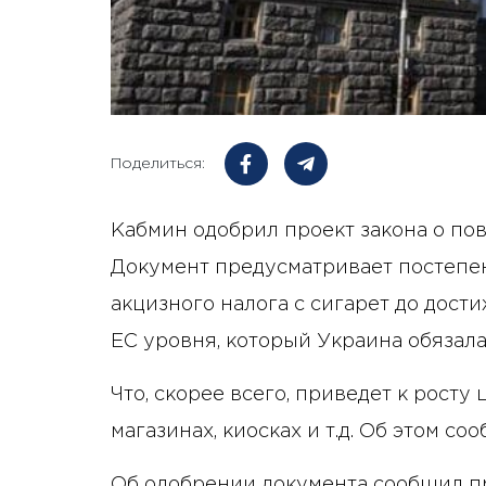
Поделиться:
Кабмин одобрил проект закона о по
Документ предусматривает постепен
акцизного налога с сигарет до дос
ЕС уровня, который Украина обязала
Что, скорее всего, приведет к росту 
магазинах, киосках и т.д. Об этом со
Об одобрении документа сообщил п