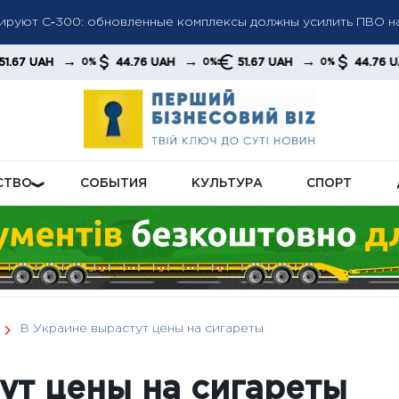
мотрели: кому из пенсионеров не назначат доплату в новом 
→
→
→
44.76 UAH
51.67 UAH
44.76 UAH
0%
0%
0%
0%
ла: «Челси» разгромил «Милан» и завоевал первый трофей по
СТВО
СОБЫТИЯ
КУЛЬТУРА
СПОРТ
В Украине вырастут цены на сигареты
ут цены на сигареты