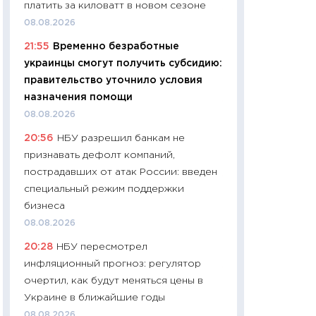
платить за киловатт в новом сезоне
11:24
Сколько сто
08.08.2026
сдерживание в 20
21:55
Временно безработные
разговора с Май
украинцы смогут получить субсидию:
арифметики пер
правительство уточнило условия
30.03.2026
назначения помощи
11:26
Золото по $
08.08.2026
$80: время покуп
20:56
НБУ разрешил банкам не
фиксировать при
признавать дефолт компаний,
12.03.2026
пострадавших от атак России: введен
11:27
Экономика 
специальный режим поддержки
войны: что измен
бизнеса
какие перспектив
08.08.2026
стабильности
20:28
НБУ пересмотрел
24.02.2026
инфляционный прогноз: регулятор
11:26
Потреблени
очертил, как будут меняться цены в
украинцев 2025-2
Украине в ближайшие годы
расходов, сбере
08.08.2026