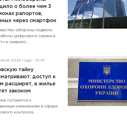
ило о более чем 3
онах рапортов,
нных через смартфон
ерство обороны подвело
работы цифрового сервиса
» и заявило...
июля 2026 года - 10:47
овскую тайну
матривают: доступ к
м расширят, а жилье
тят законом
ине готовятся к
венным изменениям в сфере
ового контроля...