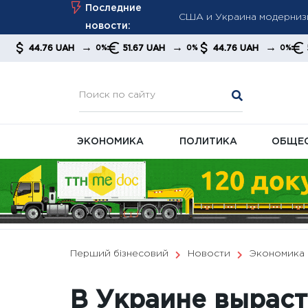
Skip
Последние
недостатка Patriot
to
новости:
Возрастные надбавки пос
content
→
→
→
→
UAH
51.67 UAH
44.76 UAH
51.67 UAH
0%
0%
0%
Мудрик стал героем фина
дисквалификации
ЭКОНОМИКА
ПОЛИТИКА
ОБЩЕ
Перший бізнесовий
Новости
Экономика
В Украине выраст