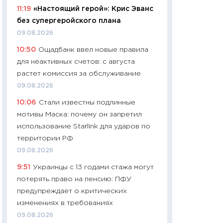
11:19
«Настоящий герой»: Крис Эванс
29.06.2026
без супергеройского плана
11:27
Вступительн
09.08.2026
Украине: цена ко
10:50
Ощадбанк ввел новые правила
университетов и
для неактивных счетов: с августа
абитуриентов
растет комиссия за обслуживание
23.06.2026
09.08.2026
11:29
Доллар по 51
10:06
Стали известны подлинные
тысяч: что на са
мотивы Маска: почему он запретил
показывает Бюд
использование Starlink для ударов по
2027–2029
территории РФ
19.06.2026
09.08.2026
11:22
Кадровый д
9:51
Украинцы с 13 годами стажа могут
вакансии: мешаю
потерять право на пенсию: ПФУ
найму
предупреждает о критических
11.06.2026
изменениях в требованиях
11:27
Дорожает ещ
09.08.2026
промышленные ц