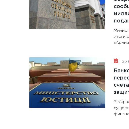
сообщ
милли
пода
Минист
итоги 
«Армия+
26 
Банк
перес
счета
защи
В Укра
сущест
финанс