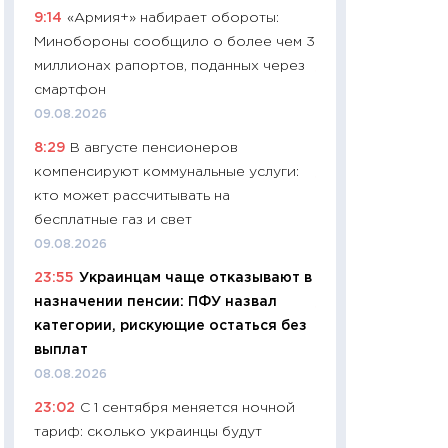
9:14
«Армия+» набирает обороты:
чеки
Минобороны сообщило о более чем 3
30.04.2026
миллионах рапортов, поданных через
11:32
Больше сбе
смартфон
уверенности: как
09.08.2026
финансовое пове
8:29
В августе пенсионеров
27.04.2026
компенсируют коммунальные услуги:
11:28
Почему еда 
кто может рассчитывать на
бюджет: как изм
бесплатные газ и свет
продуктовая кор
09.08.2026
2026 году
23:55
Украинцам чаще отказывают в
13.04.2026
назначении пенсии: ПФУ назвал
11:29
Сколько дей
категории, рискующие остаться без
пасхальная корзи
выплат
собственный рас
08.08.2026
набора по сравн
23:02
С 1 сентября меняется ночной
официальной оц
тариф: сколько украинцы будут
06.04.2026