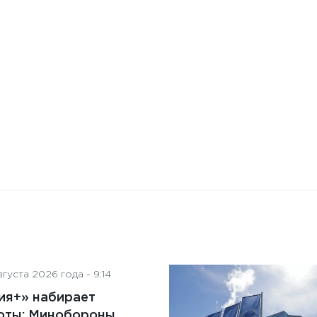
Бизнес-Диалог: Влияние
искусственного интеллекта
на деятельность советов
директоров
густа 2026 года - 9:14
ия+» набирает
оты: Минобороны