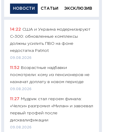
НОВОСТИ
СТАТЬИ
ЭКСКЛЮЗИВ
14:22
США и Украина модернизируют
11:29
Качественн
С‑300: обновленные комплексы
основа успешног
должны усилить ПВО на фоне
21.07.2026
недостатка Patriot
11:26
Как заработ
09.08.2026
доходность, риск
11:52
Возрастные надбавки
покупки государ
посмотрели: кому из пенсионеров не
08.07.2026
назначат доплату в новом периоде
11:20
Цена здоров
09.08.2026
медицина будуще
11:27
Мудрик стал героем финала:
расходы людей
«Челси» разгромил «Милан» и завоевал
01.07.2026
первый трофей после
11:24
Профессии б
дисквалификации
двигается образо
09.08.2026
навыки будут пл