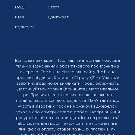
Події
Статті
Київ
Дайджест
Культура
Всі права захищені. Публікація матеріалів можлива
тільки з зазначенням обов'язкового посилання на
джерело: Fbc.biz.ua Матеріали сайту fbc.biz.ua
призначені для осіб старше 21 року (21+). Участь в
азартних іграх може викликати ігрову залежність.
Дотримуйтесь правил (принципів) відповідальної
гри. При виявленні перших ознак залежності
негайно зверніться до спеціаліста. Пам'ятайте, що
участь в азартних іграх не може бути джерелом
доходів або альтернативою роботі. Інформаційний
ресурс fbc.biz.ua не проводить ігри на реальні та/
або віртуальні гроші, також сайт не приймає ні в
якій формі оплату ставок та інших платежів, які