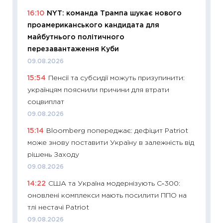
наспра
16:10
NYT: команда Трампа шукає нового
2027–2
проамериканського кандидата для
19.06.20
майбутнього політичного
11:22
Ка
перезавантаження Куби
що зав
09.08.2026
11.06.20
15:54
Пенсії та субсидії можуть призупинити:
11:27
До
українцям пояснили причини для втрати
ціни зм
соцвиплат
30.04.2
09.08.2026
11:32
Бі
15:14
Bloomberg попереджає: дефіцит Patriot
впевне
може знову поставити Україну в залежність від
поведін
рішень Заходу
27.04.2
09.08.2026
11:28
Чо
14:22
США та Україна модернізують С‑300:
змінив
оновлені комплекси мають посилити ППО на
2026 р
тлі нестачі Patriot
13.04.20
09.08.2026