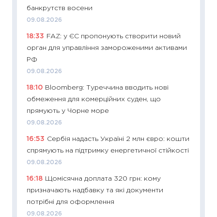
банкрутств восени
21.07.20
09.08.2026
11:26
Як
18:33
FAZ: у ЄС пропонують створити новий
ризики
орган для управління замороженими активами
облігац
РФ
08.07.2
09.08.2026
11:20
Ці
18:10
Bloomberg: Туреччина вводить нові
майбут
обмеження для комерційних суден, що
01.07.2
прямують у Чорне море
11:24
Пр
09.08.2026
освіта 
16:53
Сербія надасть Україні 2 млн євро: кошти
29.06.2
спрямують на підтримку енергетичної стійкості
11:27
Вс
09.08.2026
топ уні
16:18
Щомісячна доплата 320 грн: кому
абітурі
призначають надбавку та які документи
23.06.2
потрібні для оформлення
11:29
До
09.08.2026