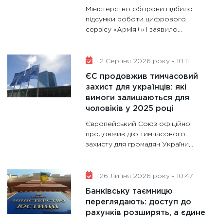
Міністерство оборони підбило
майбут
підсумки роботи цифрового
31.12.20
сервісу «Армія+» і заявило...
2 Серпня 2026 року - 10:11
ЄС продовжив тимчасовий
захист для українців: які
вимоги залишаються для
чоловіків у 2025 році
Європейський Союз офіційно
продовжив дію тимчасового
захисту для громадян України,...
26 Липня 2026 року - 10:47
Банківську таємницю
переглядають: доступ до
рахунків розширять, а єдине