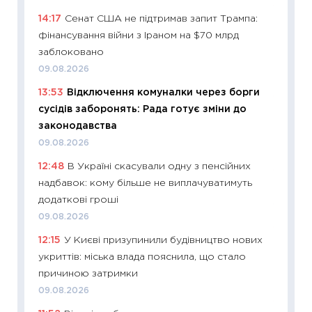
11:29
Ск
14:17
Сенат США не підтримав запит Трампа:
кошик 
фінансування війни з Іраном на $70 млрд
базово
заблоковано
оцінко
09.08.2026
06.04.2
13:53
Відключення комуналки через борги
11:24
Ск
сусідів заборонять: Рада готує зміни до
у 2026
законодавства
KSE до
09.08.2026
30.03.2
12:48
В Україні скасували одну з пенсійних
11:26
Зо
надбавок: кому більше не виплачуватимуть
купува
додаткові гроші
12.03.20
09.08.2026
11:27
Ек
12:15
У Києві призупинили будівництво нових
змінило
укриттів: міська влада пояснила, що стало
розвитк
причиною затримки
24.02.2
09.08.2026
11:26
Сп