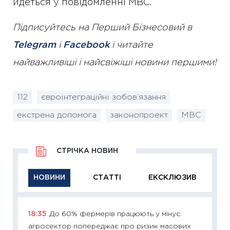
йдеться у повідомленні МВС.
Підписуйтесь на Перший Бізнесовий в
Telegram
і
Facebook
і читайте
найважливіші і найсвіжіші новини першими!
112
євроінтеграційні зобов’язання
екстрена допомога
законопроект
МВС
СТРІЧКА НОВИН
НОВИНИ
СТАТТІ
ЕКСКЛЮЗИВ
18:35
До 60% фермерів працюють у мінус:
11:29
Як
агросектор попереджає про ризик масових
інвест