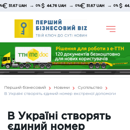
Skip
→
→
→
1.67 UAH
44.76 UAH
51.67 UAH
44.76 U
0%
0%
0%
to
content
Перший бізнесовий
Новини
Суспільство
В Україні створять єдиний номер екстреної допомоги
В Україні створять
єдиний номер