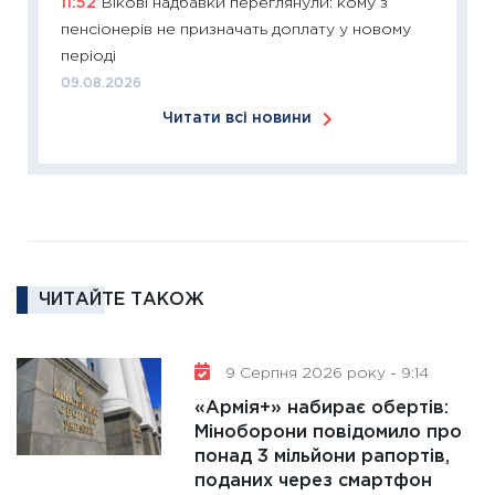
11:52
Вікові надбавки переглянули: кому з
2026: 
пенсіонерів не призначать доплату у новому
ліквідн
періоді
18.02.20
09.08.2026
11:27
За
Читати всі новини
диктує
16.02.20
11:30
Ре
роль US
та зни
30.01.20
ЧИТАЙТЕ ТАКОЖ
11:30
Кр
роблять
28.01.20
9 Серпня 2026 року - 9:14
11:28
Де
«Армія+» набирає обертів:
гранто
Міноборони повідомило про
понад 3 мільйони рапортів,
13.01.20
поданих через смартфон
11:30
Ст