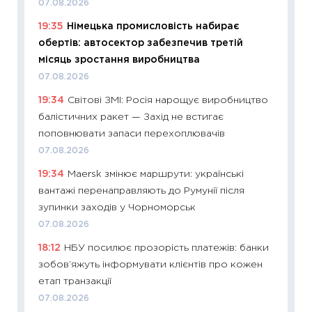
07.08.2026
11:22
Ка
19:35
Німецька промисловість набирає
що зав
обертів: автосектор забезпечив третій
11.06.20
місяць зростання виробництва
11:27
До
07.08.2026
ціни зм
19:34
Світові ЗМІ: Росія нарощує виробництво
30.04.2
балістичних ракет — Захід не встигає
11:32
Бі
поповнювати запаси перехоплювачів
впевне
07.08.2026
поведін
19:34
Maersk змінює маршрути: українські
27.04.2
вантажі перенаправляють до Румунії після
11:28
Чо
зупинки заходів у Чорноморськ
змінив
07.08.2026
2026 р
18:12
НБУ посилює прозорість платежів: банки
13.04.20
зобов’яжуть інформувати клієнтів про кожен
11:29
Ск
етап транзакції
кошик 
07.08.2026
базово