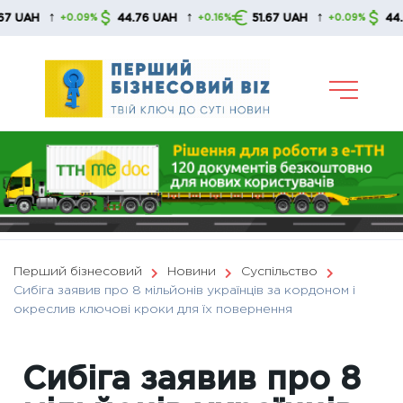
Skip
↑
↑
↑
44.76 UAH
51.67 UAH
44.76 UA
+0.09%
+0.16%
+0.09%
to
content
Перший бізнесовий
Новини
Суспільство
Сибіга заявив про 8 мільйонів українців за кордоном і
окреслив ключові кроки для їх повернення
Сибіга заявив про 8