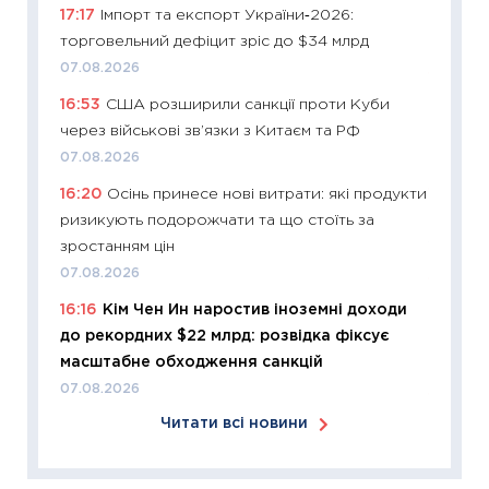
17:17
Імпорт та експорт України‑2026:
оцінко
торговельний дефіцит зріс до $34 млрд
06.04.2
07.08.2026
11:24
Ск
16:53
США розширили санкції проти Куби
у 2026
через військові зв’язки з Китаєм та РФ
KSE до
07.08.2026
30.03.2
16:20
Осінь принесе нові витрати: які продукти
11:26
Зо
ризикують подорожчати та що стоїть за
купува
зростанням цін
12.03.20
07.08.2026
11:27
Ек
16:16
Кім Чен Ин наростив іноземні доходи
змінило
до рекордних $22 млрд: розвідка фіксує
розвитк
масштабне обходження санкцій
24.02.2
07.08.2026
11:26
Сп
Читати всі новини
2026: 
ліквідн
18.02.20