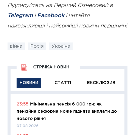
Підписуйтесь на Перший Бізнесовий в
Telegram
і
Facebook
і читайте
найважливіші і найсвіжіші новини першими!
війна
Росія
Україна
СТРІЧКА НОВИН
НОВИНИ
СТАТТІ
ЕКСКЛЮЗИВ
23:55
Мінімальна пенсія 6 000 грн: як
11:29
Як
пенсійна реформа може підняти виплати до
інвест
нового рівня
21.07.20
07.08.2026
11:26
Як