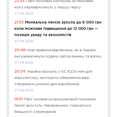
22:55
ПФУ посилює контроль за пенсіями:
ризики
кого перевірятимуть у першу чергу
облігац
07.08.2026
08.07.2
21:55
Мінімальна пенсія зросла до 6 000 грн:
11:20
Ці
коли можливе підвищення до 12 000 грн —
майбут
позиція уряду та економістів
01.07.2
07.08.2026
11:24
Пр
20:48
Нові правила відключень: як в Україні
освіта 
регулюватимуть подачу світла взимку та влітку
29.06.2
07.08.2026
11:27
Вс
20:34
Україна просить у ЄС €220 млн для
топ уні
агросектору: експортні обмеження вже
абітурі
створюють ризики для виробників
23.06.2
07.08.2026
11:29
До
19:51
ПФУ оновив розрахунковий показник:
наспра
пенсії зростуть, перерахунок торкнеться
2027–2
більшості отримувачів
19.06.20