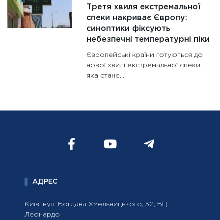
Третя хвиля екстремальної
спеки накриває Європу:
синоптики фіксують
небезпечні температурні піки
Європейські країни готуються до
нової хвилі екстремальної спеки,
яка стане...
АДРЕС
Київ, вул. Богдана Хмельницького, 52, БЦ
Леонардо