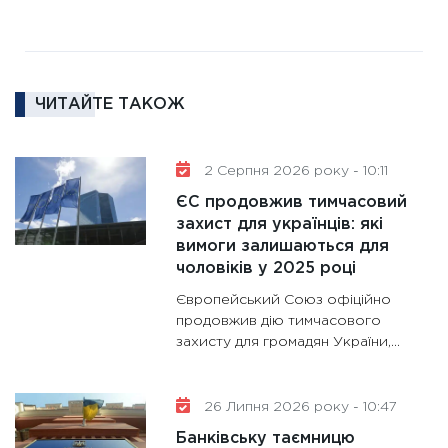
11:27
За
диктує
16.02.20
ЧИТАЙТЕ ТАКОЖ
11:30
Ре
роль US
та зни
2 Серпня 2026 року - 10:11
30.01.20
ЄС продовжив тимчасовий
11:30
Кр
захист для українців: які
роблять
вимоги залишаються для
28.01.20
чоловіків у 2025 році
11:28
Де
Європейський Союз офіційно
гранто
продовжив дію тимчасового
захисту для громадян України,...
13.01.20
11:30
Ст
майбут
26 Липня 2026 року - 10:47
31.12.20
Банківську таємницю