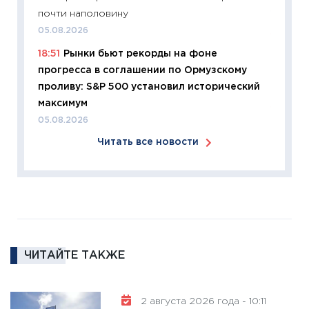
почти наполовину
12.03.20
05.08.2026
11:27
Эк
18:51
Рынки бьют рекорды на фоне
что из
прогресса в соглашении по Ормузскому
перспе
проливу: S&P 500 установил исторический
24.02.2
максимум
11:26
П
05.08.2026
2025-2
Читать все новости
сбереж
Institu
18.02.20
11:27
За
кто ди
кандид
16.02.20
ЧИТАЙТЕ ТАКЖЕ
11:30
Ре
котель
2 августа 2026 года - 10:11
аудита