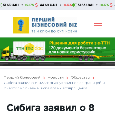
Skip
↑
↓
↑
3 UAH
44.69 UAH
51.63 UAH
44.69 
+0.17%
-0.13%
+0.17%
to
content
Перший бізнесовий
Новости
Общество
Сибига заявил о 8 миллионах украинцев за границей и
очертил ключевые шаги для их возвращения
Сибига заявил о 8