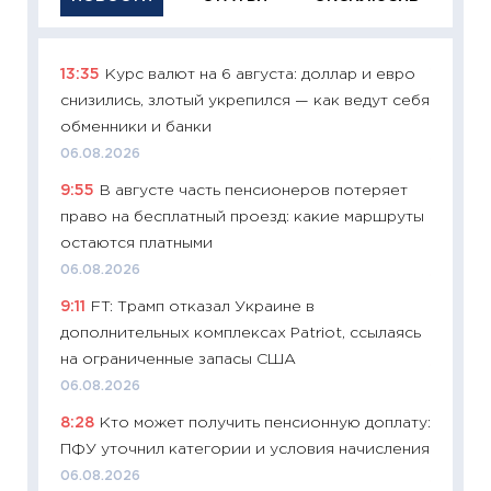
13:35
Курс валют на 6 августа: доллар и евро
11:29
Ка
снизились, злотый укрепился — как ведут себя
успешн
обменники и банки
21.07.20
06.08.2026
11:26
Ка
9:55
В августе часть пенсионеров потеряет
риски 
право на бесплатный проезд: какие маршруты
облига
остаются платными
08.07.2
06.08.2026
11:20
Це
9:11
FT: Трамп отказал Украине в
будуще
дополнительных комплексах Patriot, ссылаясь
01.07.2
на ограниченные запасы США
11:24
Пр
06.08.2026
образо
8:28
Кто может получить пенсионную доплату:
платит
ПФУ уточнил категории и условия начисления
29.06.2
06.08.2026
11:27
Вс