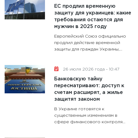
ЕС продлил временную
30.01.20
защиту для украинцев: какие
11:30
Кр
требования остаются для
делают
мужчин в 2025 году
28.01.20
Европейский Союз официально
11:28
Го
продлил действие временной
защиты для граждан Украины,...
гранто
дефиц
13.01.20
26 июля 2026 года - 10:47
11:30
Ст
Банковскую тайну
будуще
пересматривают: доступ к
31.12.20
счетам расширят, а жилье
защитят законом
В Украине готовятся к
существенным изменениям в
сфере финансового контроля...