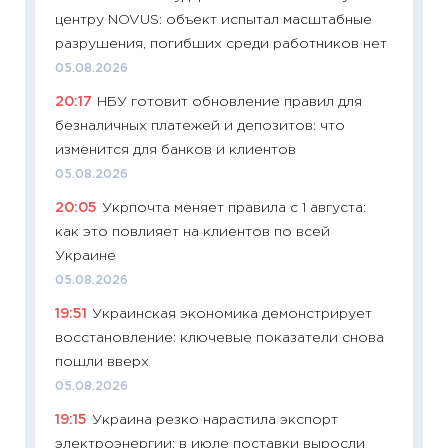
центру NOVUS: объект испытал масштабные
27.04.2
разрушения, погибших среди работников нет
11:28
По
05.08.2026
измени
20:17
НБУ готовит обновление правил для
в 2026
безналичных платежей и депозитов: что
13.04.20
изменится для банков и клиентов
11:29
Ск
05.08.2026
пасхал
20:05
Укрпочта меняет правила с 1 августа:
собств
как это повлияет на клиентов по всей
сравне
Украине
06.04.2
05.08.2026
11:24
Ск
19:51
Украинская экономика демонстрирует
сдержи
восстановление: ключевые показатели снова
Майком
пошли вверх
перев
05.08.2026
30.03.2
19:15
Украина резко нарастила экспорт
11:26
Зо
электроэнергии: в июле поставки выросли
время 