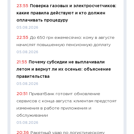
23:55
Поверка газовых и электросчетчиков:
Украин
какие правила действуют и кто должен
универ
оплачивать процедуру
абитур
05.08.2026
23.06.2
22:55
До 650 грн ежемесячно: кому в августе
11:29
До
начислят повышенную пенсионную доплату
что на
деклар
05.08.2026
19.06.20
21:55
Почему субсидии не выплачивали
летом и вернут ли их осенью: объяснение
11:22
Ка
правительства
ваканс
05.08.2026
11.06.20
20:51
ПриватБанк готовит обновление
11:27
До
сервисов с конца августа: клиентам предстоят
промыш
изменения в работе приложения и
30.04.2
обслуживании
11:32
Бо
05.08.2026
уверен
20:36
Ракетный удар по логистическому
поведе