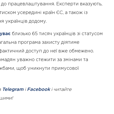
 до працевлаштування. Експерти вказують,
тиском усередині країн ЄС, а також із
 українців додому.
уває
близько 65 тисяч українців зі статусом
загальна програма захисту діятиме
фактичний доступ до неї вже обмежено.
омадян уважно стежити за змінами та
ужбами, щоб уникнути примусової
в
Telegram
і
Facebook
і читайте
ршими!