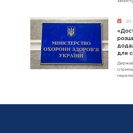
захисту
20 
«Дост
розши
додал
для с
Держав
отрима
перелік