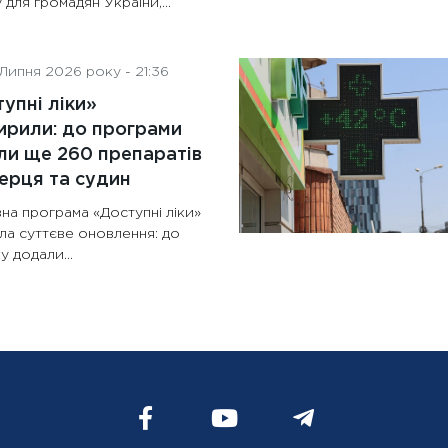
 для громадян України,...
Липня 2026 року - 21:36
упні ліки»
рили: до програми
и ще 260 препаратів
ерця та судин
на програма «Доступні ліки»
ла суттєве оновлення: до
у додали...