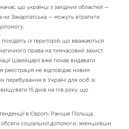
начає, що українці з західних областей —
ка чи Закарпатська — можуть втратити
допомогу.
 походять із територій, що вважаються
матичного права на тимчасовий захист.
рації Швейцарії вже почав видавати
я реєстрація не відповідає новим
н перебування в Україні для осіб зі
вищувати 15 днів на пів року, що
енденції в Європі. Раніше Польща,
 обсяги соціальної допомоги, зменшивши