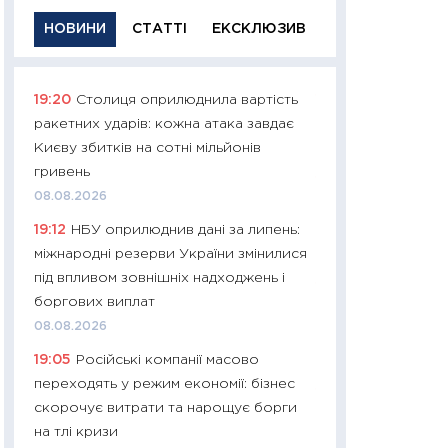
НОВИНИ
СТАТТІ
ЕКСКЛЮЗИВ
19:20
Столиця оприлюднила вартість
11:29
Якісна інфо
ракетних ударів: кожна атака завдає
успішного інвест
Києву збитків на сотні мільйонів
21.07.2026
гривень
11:26
Як заробити
08.08.2026
дохідність, ризик
19:12
НБУ оприлюднив дані за липень:
державних обліга
міжнародні резерви України змінилися
08.07.2026
під впливом зовнішніх надходжень і
11:20
Ціна здоров’
боргових виплат
медицина майбут
08.08.2026
витрати людей
19:05
Російські компанії масово
01.07.2026
переходять у режим економії: бізнес
11:24
Професії ма
скорочує витрати та нарощує борги
рухається освіта 
на тлі кризи
платитимуть біл