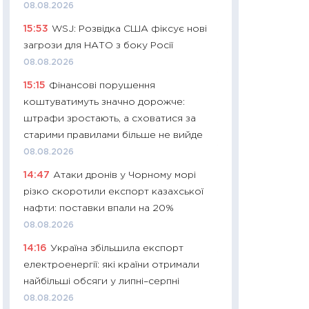
11:32
Більше зао
08.08.2026
впевненості: як 
15:53
WSJ: Розвідка США фіксує нові
поведінка україн
загрози для НАТО з боку Росії
27.04.2026
08.08.2026
11:28
Чому їжа зн
15:15
Фінансові порушення
як змінився прод
коштуватимуть значно дорожче:
українців у 2026 
штрафи зростають, а сховатися за
13.04.2026
старими правилами більше не вийде
11:29
Скільки нас
08.08.2026
великодній кошик
14:47
Атаки дронів у Чорному морі
власний розраху
різко скоротили експорт казахської
набору порівняно
нафти: поставки впали на 20%
оцінкою
08.08.2026
06.04.2026
14:16
Україна збільшила експорт
11:24
Скільки кош
електроенергії: які країни отримали
стримування у 202
найбільші обсяги у липні–серпні
розмови з Майко
08.08.2026
арифметики пер