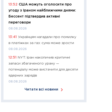
13:52
США можуть оголосити про
30.03.2026
угоду з Іраном найближчими днями:
11:26
Золото по $
Бессент підтвердив активні
$80: час купуват
переговори
прибуток?
08.08.2026
12.03.2026
13:41
Українцям нагадали про помилку
11:27
Економіка Ук
в платіжках за газ: сума може зрости
що змінилося за 4
08.08.2026
перспективи розв
12:51
NYT: Іран накопичив критичні
стабільності
запаси збагаченого урану —
24.02.2026
потенціалу може вистачити для десяти
11:26
Споживання 
ядерних зарядів
2025–2026: струк
08.08.2026
заощадження та л
Читати всі новини
оцінками KSE Inst
18.02.2026
11:27
Зарплати на
— хто диктує умо