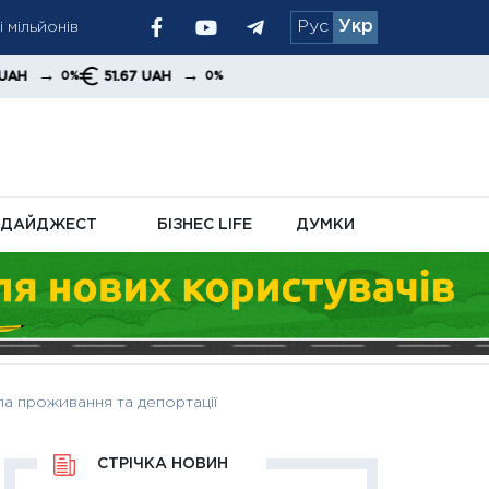
 мільйонів
Рус
Укр
ніх надходжень і
→
51.67 UAH
0%
щує борги на тлі
ДАЙДЖЕСТ
БІЗНЕС LIFE
ДУМКИ
ла проживання та депортації
СТРІЧКА НОВИН