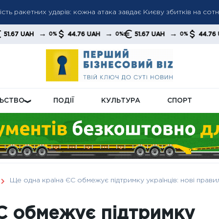
ть ракетних ударів: кожна атака завдає Києву збитків на сотні
ень: міжнародні резерви України змінилися під впливом зовніш
→
→
→
→
44.76 UAH
51.67 UAH
44.76 UAH
0%
0%
0%
0%
переходять у режим економії: бізнес скорочує витрати та наро
ЛЬСТВО
ПОДІЇ
КУЛЬТУРА
СПОРТ
Ще одна країна ЄС обмежує підтримку українців: нові прави
С обмежує підтримку