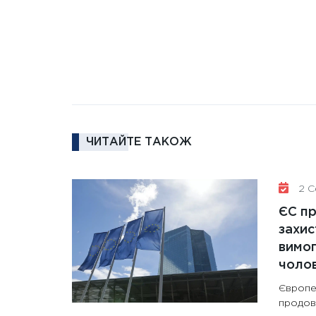
ЧИТАЙТЕ ТАКОЖ
2 Се
ЄС п
захис
вимо
чолов
Європе
продов