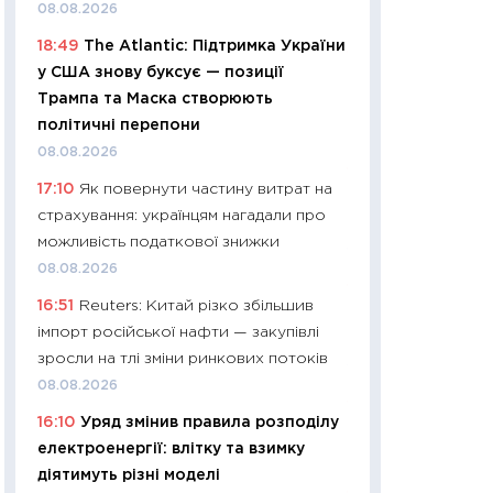
08.08.2026
29.06.2026
18:49
The Atlantic: Підтримка України
11:27
Вступ-2026 в
у США знову буксує — позиції
контракту, топ ун
Трампа та Маска створюють
правила для абіту
політичні перепони
23.06.2026
08.08.2026
11:29
Долар по 51,5
17:10
Як повернути частину витрат на
тисяч: що наспра
страхування: українцям нагадали про
Бюджетна деклар
можливість податкової знижки
19.06.2026
08.08.2026
11:22
Кадровий деф
16:51
Reuters: Китай різко збільшив
вакансії: що зав
імпорт російської нафти — закупівлі
найму
зросли на тлі зміни ринкових потоків
11.06.2026
08.08.2026
11:27
Дорожчає ще
16:10
Уряд змінив правила розподілу
промислові ціни з
електроенергії: влітку та взимку
30.04.2026
діятимуть різні моделі