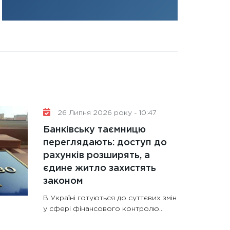
31.12.2025
Читати в
26 Липня 2026 року - 10:47
Банківську таємницю
переглядають: доступ до
рахунків розширять, а
єдине житло захистять
законом
В Україні готуються до суттєвих змін
у сфері фінансового контролю...