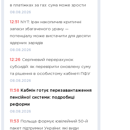
в платіжках за газ: сума може зрости
29.06.2026
08.08.2026
11:27
Вступ-2026 в
12:51
NYT: Іран накопичив критичні
контракту, топ ун
запаси збагаченого урану —
правила для абіту
потенціалу може вистачити для десяти
23.06.2026
ядерних зарядів
11:29
Долар по 51,5
08.08.2026
тисяч: що наспра
12:26
Серпневий перерахунок
Бюджетна деклар
субсидій: як перевірити оновлену суму
19.06.2026
та рішення в особистому кабінеті ПФУ
11:22
Кадровий деф
08.08.2026
вакансії: що зав
11:58
Кабмін готує перезавантаження
найму
пенсійної системи: подробиці
11.06.2026
реформи
11:27
Дорожчає ще
08.08.2026
промислові ціни з
11:53
Польща формує ювілейний 50-й
30.04.2026
пакет підтримки України: які види