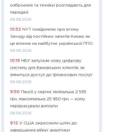
11:32
Більше зао
озброєння та техніки розглядають для
впевненості: як 
передачі
поведінка україн
08.08.2026
27.04.2026
10:52
NYT повідомляє про втому
11:28
Чому їжа зн
Заходу від постійних запитів Києва: як
як змінився прод
це вплине на майбутнє української ППО
українців у 2026 
08.08.2026
13.04.2026
10:19
НБУ запускає нову цифрову
11:29
Скільки нас
систему для банківських клієнтів: як
великодній кошик
зміниться доступ до фінансових послуг
власний розраху
08.08.2026
набору порівняно
9:50
Пенсії у серпні: мінімальна 2 595
оцінкою
грн, максимальна 25 950 грн — кому
06.04.2026
перерахували виплати
11:24
Скільки кош
08.08.2026
стримування у 202
9:12
У США окреслили шлях до
розмови з Майко
завершення війни: аналітики
арифметики пер