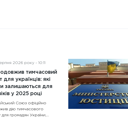
рпня 2026 року - 10:11
родовжив тимчасовий
т для українців: які
ги залишаються для
іків у 2025 році
йський Союз офіційно
жив дію тимчасового
 для громадян України,...