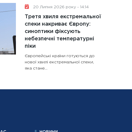
20 Липня 2026 року - 14:14
Третя хвиля екстремальної
спеки накриває Європу:
синоптики фіксують
небезпечні температурні
піки
Європейські країни готуються до
нової хвилі екстремальної спеки,
яка стане...
НАС
НОВИНИ