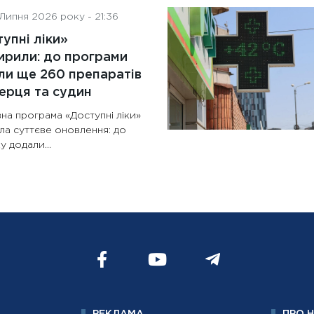
Липня 2026 року - 21:36
упні ліки»
рили: до програми
и ще 260 препаратів
ерця та судин
на програма «Доступні ліки»
ла суттєве оновлення: до
у додали...
РЕКЛАМА
ПРО 