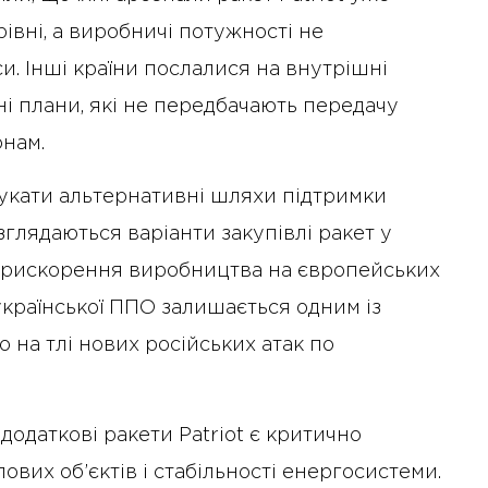
івні, а виробничі потужності не
. Інші країни послалися на внутрішні
і плани, які не передбачають передачу
онам.
кати альтернативні шляхи підтримки
зглядаються варіанти закупівлі ракет у
 прискорення виробництва на європейських
країнської ППО залишається одним із
 на тлі нових російських атак по
 додаткові ракети Patriot є критично
ових об’єктів і стабільності енергосистеми.