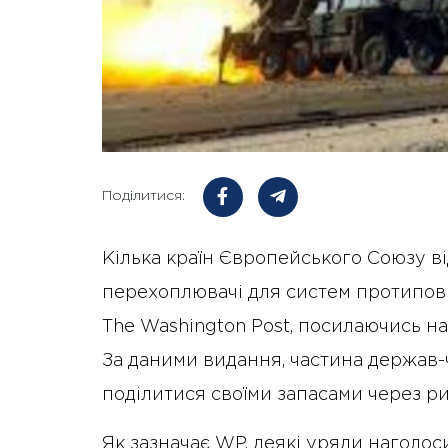
Поділитися:
Кілька країн Європейського Союзу в
перехоплювачі для систем протипові
The Washington Post, посилаючись н
За даними видання, частина держав-
поділитися своїми запасами через ри
Як зазначає WP, деякі уряди наголоси