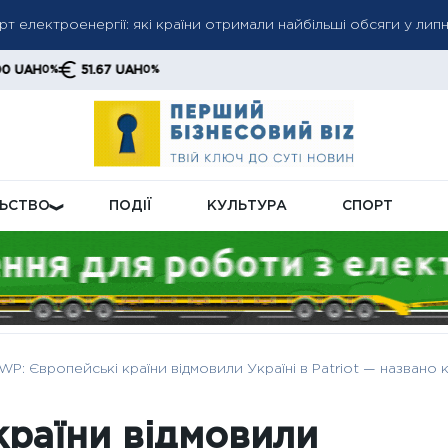
т електроенергії: які країни отримали найбільші обсяги у липн
ро угоду з Іраном найближчими днями: Бессент підтвердив ак
51.67 UAH
0%
морі різко скоротили експорт казахської нафти: поставки впа
ЛЬСТВО
ПОДІЇ
КУЛЬТУРА
СПОРТ
WP: Європейські країни відмовили Україні в Patriot — названо
країни відмовили