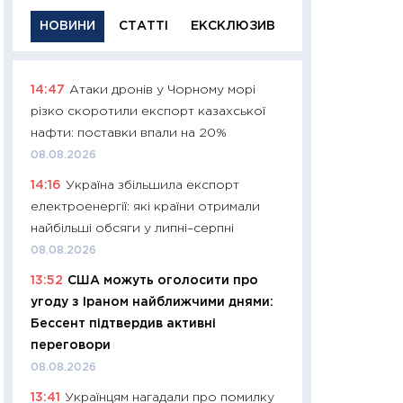
НОВИНИ
СТАТТІ
ЕКСКЛЮЗИВ
14:47
Атаки дронів у Чорному морі
11:29
Якісна інфо
різко скоротили експорт казахської
успішного інвест
нафти: поставки впали на 20%
21.07.2026
08.08.2026
11:26
Як заробити
14:16
Україна збільшила експорт
дохідність, ризик
електроенергії: які країни отримали
державних обліга
найбільші обсяги у липні–серпні
08.07.2026
08.08.2026
11:20
Ціна здоров’
13:52
США можуть оголосити про
медицина майбут
угоду з Іраном найближчими днями:
витрати людей
Бессент підтвердив активні
01.07.2026
переговори
11:24
Професії ма
08.08.2026
рухається освіта 
13:41
Українцям нагадали про помилку
платитимуть біл