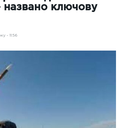
 — названо ключову
у - 11:56