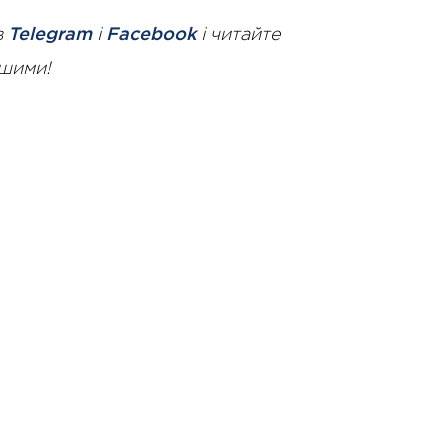
в
Telegram
і
Facebook
і читайте
ршими!