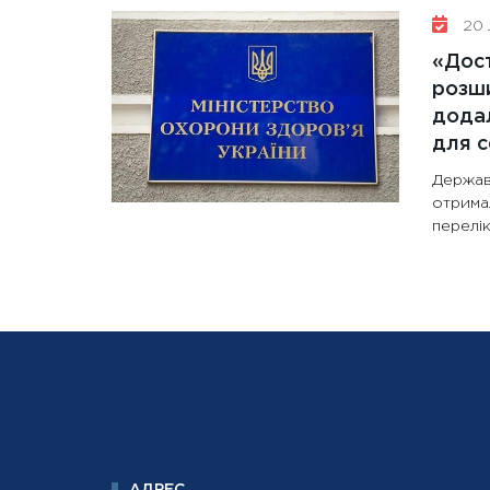
20 
«Дост
розши
додал
для с
Держав
отрима
перелік
АДРЕС