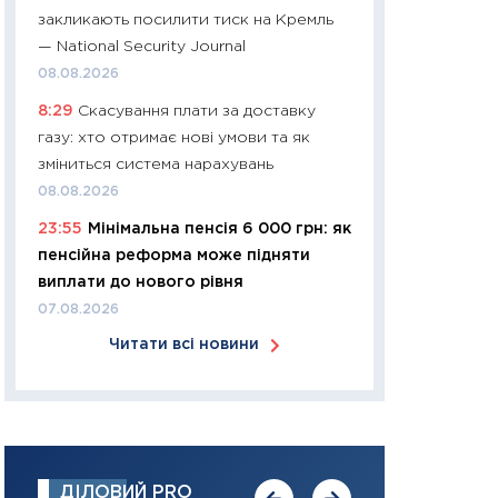
закликають посилити тиск на Кремль
30.03.2026
— National Security Journal
11:26
Золото по $
08.08.2026
$80: час купуват
8:29
Скасування плати за доставку
прибуток?
газу: хто отримає нові умови та як
12.03.2026
зміниться система нарахувань
11:27
Економіка Ук
08.08.2026
що змінилося за 4
23:55
Мінімальна пенсія 6 000 грн: як
перспективи розв
пенсійна реформа може підняти
стабільності
виплати до нового рівня
24.02.2026
07.08.2026
11:26
Споживання 
Читати всі новини
2025–2026: струк
заощадження та л
оцінками KSE Inst
18.02.2026
11:27
Зарплати на
ДІЛОВИЙ PRO
— хто диктує умо