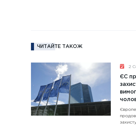
ЧИТАЙТЕ ТАКОЖ
2 Се
ЄС п
захис
вимо
чолов
Європе
продов
захисту