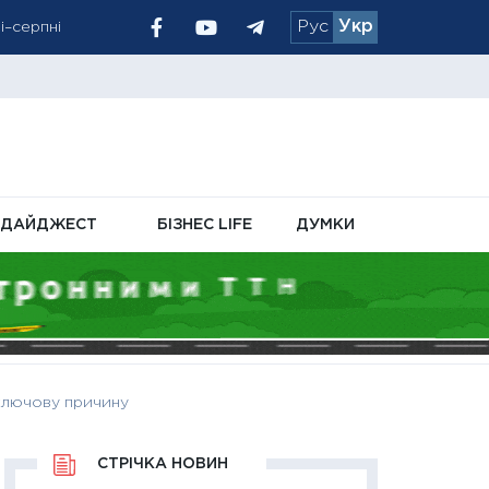
Рус
Укр
і–серпні
тивні
ли на 20%
ДАЙДЖЕСТ
БІЗНЕС LIFE
ДУМКИ
 ключову причину
СТРІЧКА НОВИН