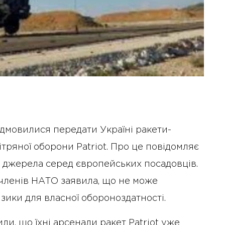
ідмовилися передати Україні ракети-
тряної оборони Patriot. Про це повідомляє
а джерела серед європейських посадовців.
членів НАТО заявила, що не може
зики для власної обороноздатності.
ли, що їхні арсенали ракет Patriot уже