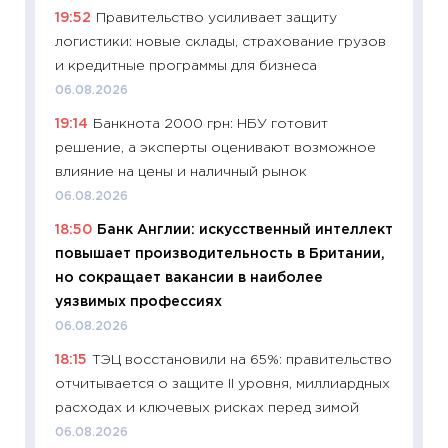
19:52
Правительство усиливает защиту
19.06.20
логистики: новые склады, страхование грузов
11:22
Ка
и кредитные программы для бизнеса
ваканс
06.08.2026
11.06.20
19:14
Банкнота 2000 грн: НБУ готовит
11:27
До
решение, а эксперты оценивают возможное
промыш
влияние на цены и наличный рынок
30.04.2
06.08.2026
11:32
Бо
18:50
Банк Англии: искусственный интеллект
уверен
повышает производительность в Британии,
поведе
но сокращает вакансии в наиболее
27.04.2
уязвимых профессиях
11:28
По
06.08.2026
измени
18:15
ТЭЦ восстановили на 65%: правительство
в 2026
отчитывается о защите II уровня, миллиардных
13.04.20
расходах и ключевых рисках перед зимой
11:29
Ск
06.08.2026