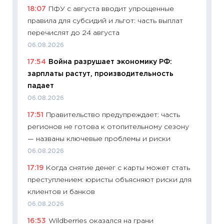
пасхал
18:07
ПФУ с августа вводит упрощенные
собств
правила для субсидий и льгот: часть выплат
сравне
перечислят до 24 августа
06.04.2
06.08.2026
11:24
Ск
17:54
Война разрушает экономику РФ:
сдержи
зарплаты растут, производительность
Майком
падает
перев
06.08.2026
30.03.2
17:51
Правительство предупреждает: часть
11:26
Зо
регионов не готова к отопительному сезону
время 
— названы ключевые проблемы и риски
12.03.20
06.08.2026
11:27
Эк
17:19
Когда снятие денег с карты может стать
что из
преступлением: юристы объясняют риски для
перспе
клиентов и банков
24.02.2
06.08.2026
11:26
П
16:53
Wildberries оказался на грани