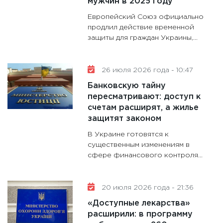
мужчин в 2025 году
дефиц
13.01.20
Европейский Союз официально
продлил действие временной
11:30
Ст
защиты для граждан Украины,...
будуще
31.12.20
26 июля 2026 года - 10:47
Банковскую тайну
пересматривают: доступ к
счетам расширят, а жилье
защитят законом
В Украине готовятся к
существенным изменениям в
сфере финансового контроля...
20 июля 2026 года - 21:36
«Доступные лекарства»
расширили: в программу