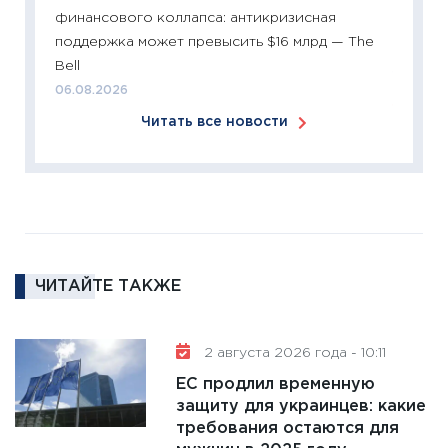
2025-2
финансового коллапса: антикризисная
сбереж
поддержка может превысить $16 млрд — The
Institu
Bell
18.02.20
06.08.2026
11:27
За
Читать все новости
кто ди
кандид
16.02.20
11:30
Ре
котель
аудита
ЧИТАЙТЕ ТАКЖЕ
30.01.20
11:30
Кр
делают
2 августа 2026 года - 10:11
28.01.20
ЕС продлил временную
11:28
Го
защиту для украинцев: какие
требования остаются для
гранто