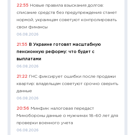
22:55
Новые правила взыскания долгов:
облига
списание средств без предупреждения станет
08.07.2
нормой, украинцам советуют контролировать
11:20
Це
свои финансы
будуще
06.08.2026
01.07.2
21:55
В Украине готовят масштабную
11:24
Пр
пенсионную реформу: что будет с
образо
выплатами
платит
06.08.2026
29.06.2
21:22
ГНС фиксирует ошибки после продажи
11:27
Вс
квартир: владельцам советуют срочно сверить
Украин
данные
универ
06.08.2026
абитур
20:56
Минфин: налоговая передаст
23.06.2
Минобороны данные о мужчинах 18–60 лет для
11:29
До
проверки военного учета
что на
06.08.2026
деклар