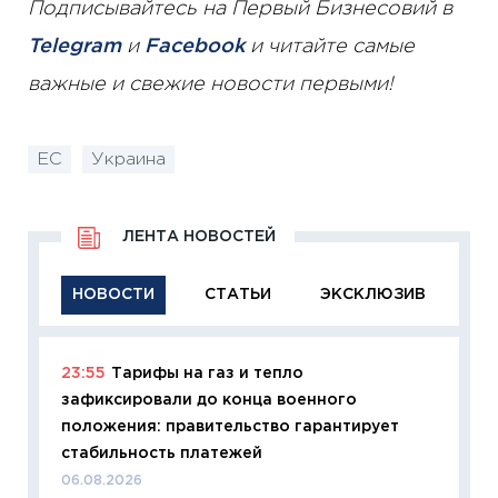
Подписывайтесь на Первый Бизнесовий в
Telegram
и
Facebook
и читайте самые
важные и свежие новости первыми!
ЕС
Украина
ЛЕНТА НОВОСТЕЙ
НОВОСТИ
СТАТЬИ
ЭКСКЛЮЗИВ
23:55
Тарифы на газ и тепло
11:29
Ка
зафиксировали до конца военного
успешн
положения: правительство гарантирует
21.07.20
стабильность платежей
11:26
Ка
06.08.2026
риски 