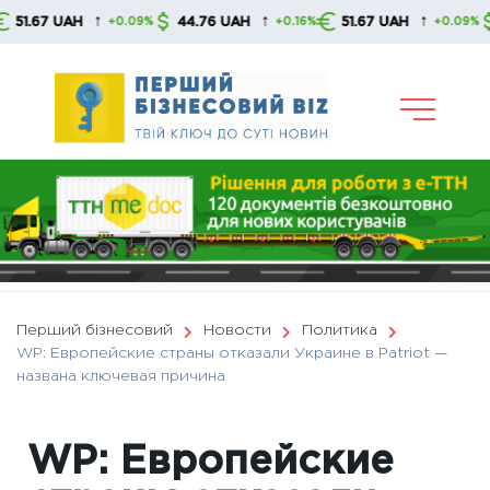
Skip
↑
↑
↑
67 UAH
44.76 UAH
51.67 UAH
44.
+0.09%
+0.16%
+0.09%
to
content
Перший бізнесовий
Новости
Политика
WP: Европейские страны отказали Украине в Patriot —
названа ключевая причина
WP: Европейские