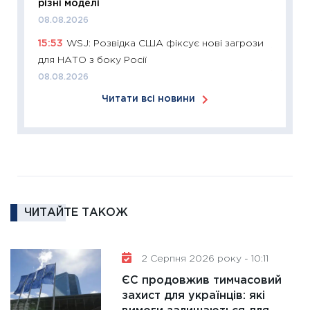
11:26
Сп
різні моделі
2026: 
08.08.2026
ліквідн
15:53
WSJ: Розвідка США фіксує нові загрози
18.02.20
для НАТО з боку Росії
11:27
За
08.08.2026
диктує
Читати всі новини
16.02.20
11:30
Ре
роль US
та зни
30.01.20
11:30
Кр
ЧИТАЙТЕ ТАКОЖ
роблять
28.01.20
2 Серпня 2026 року - 10:11
11:28
Де
гранто
ЄС продовжив тимчасовий
захист для українців: які
13.01.20