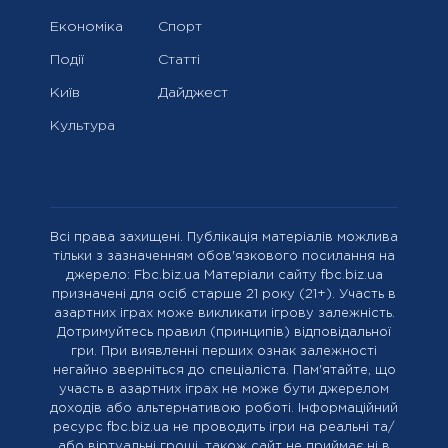
Економіка
Спорт
Події
Статті
Київ
Дайджест
Культура
Всі права захищені. Публікація матеріалів можлива
тільки з зазначенням обов'язкового посилання на
джерело: Fbc.biz.ua Матеріали сайту fbc.biz.ua
призначені для осіб старше 21 року (21+). Участь в
азартних іграх може викликати ігрову залежність.
Дотримуйтесь правил (принципів) відповідальної
гри. При виявленні перших ознак залежності
негайно зверніться до спеціаліста. Пам'ятайте, що
участь в азартних іграх не може бути джерелом
доходів або альтернативою роботі. Інформаційний
ресурс fbc.biz.ua не проводить ігри на реальні та/
або віртуальні гроші, також сайт не приймає ні в