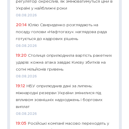
регулятор окреслив, як змінюватимуться ціни в
наспра
Україні у найближчі роки
2027–2
08.08.2026
19.06.20
20:14
Юлію Свириденко розглядають на
11:22
Ка
посаду голови «Нафтогазу»: наглядова рада
що зав
готується до кадрових рішень
11.06.20
08.08.2026
11:27
До
19:20
Столиця оприлюднила вартість ракетних
ціни зм
ударів: кожна атака завдає Києву збитків на
30.04.2
сотні мільйонів гривень
11:32
Бі
08.08.2026
впевне
19:12
НБУ оприлюднив дані за липень:
поведін
міжнародні резерви України змінилися під
27.04.2
впливом зовнішніх надходжень і боргових
11:28
Чо
виплат
змінив
08.08.2026
2026 р
19:05
Російські компанії масово переходять у
13.04.20