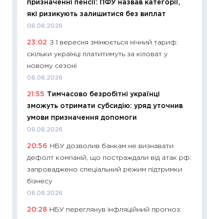
призначенні пенсії: ПФУ назвав категорії,
інвест
які ризикують залишитися без виплат
21.07.20
08.08.2026
11:26
Як
23:02
З 1 вересня змінюється нічний тариф:
ризики
скільки українці платитимуть за кіловат у
облігац
новому сезоні
08.07.2
08.08.2026
11:20
Ці
21:55
Тимчасово безробітні українці
майбут
зможуть отримати субсидію: уряд уточнив
01.07.2
умови призначення допомоги
11:24
Пр
08.08.2026
освіта 
20:56
НБУ дозволив банкам не визнавати
29.06.2
дефолт компаній, що постраждали від атак рф:
11:27
Вс
запроваджено спеціальний режим підтримки
топ уні
бізнесу
абітурі
08.08.2026
23.06.2
20:28
НБУ переглянув інфляційний прогноз:
11:29
До