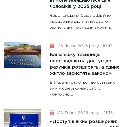
вимоги залишаються для
11:30
Ст
чоловіків у 2025 році
майбут
Європейський Союз офіційно
31.12.20
продовжив дію тимчасового
захисту для громадян України,...
26 Липня 2026 року - 10:47
Банківську таємницю
переглядають: доступ до
рахунків розширять, а єдине
житло захистять законом
В Україні готуються до суттєвих
змін у сфері фінансового
контролю...
20 Липня 2026 року - 21:36
«Доступні ліки» розширили: