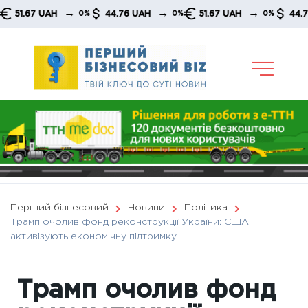
Skip
→
→
→
67 UAH
44.76 UAH
51.67 UAH
44.76 UAH
0%
0%
0%
to
content
Перший бізнесовий
Новини
Політика
Трамп очолив фонд реконструкції України: США
активізують економічну підтримку
Трамп очолив фонд