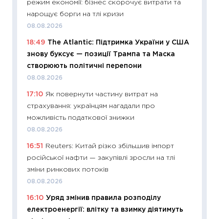
режим економії: бізнес скорочує витрати та
11:29
Ск
нарощує борги на тлі кризи
кошик 
08.08.2026
базово
18:49
The Atlantic: Підтримка України у США
оцінко
знову буксує — позиції Трампа та Маска
06.04.2
створюють політичні перепони
11:24
Ск
08.08.2026
у 2026
17:10
Як повернути частину витрат на
KSE до
страхування: українцям нагадали про
30.03.2
можливість податкової знижки
11:26
Зо
08.08.2026
купува
16:51
Reuters: Китай різко збільшив імпорт
12.03.20
російської нафти — закупівлі зросли на тлі
11:27
Ек
зміни ринкових потоків
змінило
08.08.2026
розвитк
16:10
Уряд змінив правила розподілу
24.02.2
електроенергії: влітку та взимку діятимуть