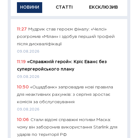
НОВИНИ
СТАТТІ
ЕКСКЛЮЗИВ
11:27
Мудрик став героєм фіналу: «Челсі»
11:29
Як
розгромив «Мілан» і здобув перший трофей
інвест
після дискваліфікації
21.07.20
09.08.2026
11:26
Як
11:19
«Справжній герой»: Кріс Еванс без
ризики
супергеройського плану
облігац
09.08.2026
08.07.2
10:50
«Ощадбанк» запровадив нові правила
11:20
Ці
для неактивних рахунків: з серпня зростає
майбут
комісія за обслуговування
01.07.2
09.08.2026
11:24
Пр
10:06
Стали відомі справжні мотиви Маска:
освіта 
чому він заборонив використання Starlink для
29.06.2
ударів по території РФ
11:27
Вс