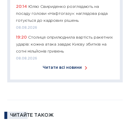
11:27
Ек
20:14
Юлію Свириденко розглядають на
змінило
посаду голови «Нафтогазу»: наглядова рада
розвитк
готується до кадрових рішень
24.02.2
08.08.2026
11:26
Сп
19:20
Столиця оприлюднила вартість ракетних
2026: 
ударів: кожна атака завдає Києву збитків на
ліквідн
сотні мільйонів гривень
18.02.20
08.08.2026
11:27
За
Читати всі новини
диктує
16.02.20
11:30
Ре
роль US
та зни
30.01.20
ЧИТАЙТЕ ТАКОЖ
11:30
Кр
роблять