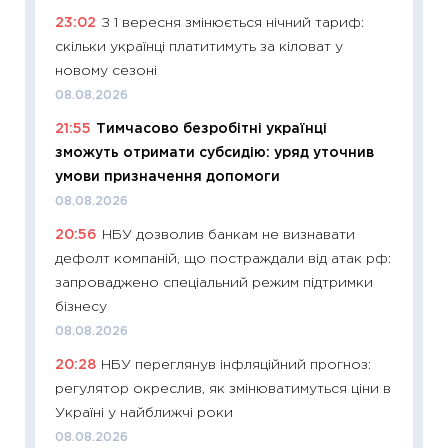
23:02
З 1 вересня змінюється нічний тариф:
11:28
Чо
скільки українці платитимуть за кіловат у
змінив
новому сезоні
2026 р
08.08.2026
13.04.20
21:55
Тимчасово безробітні українці
11:29
Ск
зможуть отримати субсидію: уряд уточнив
кошик 
умови призначення допомоги
базово
08.08.2026
оцінко
20:56
НБУ дозволив банкам не визнавати
06.04.2
дефолт компаній, що постраждали від атак рф:
11:24
Ск
запроваджено спеціальний режим підтримки
у 2026
бізнесу
KSE до
08.08.2026
30.03.2
20:28
НБУ переглянув інфляційний прогноз:
11:26
Зо
регулятор окреслив, як змінюватимуться ціни в
купува
Україні у найближчі роки
12.03.20
08.08.2026