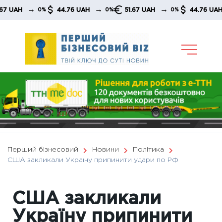
Skip
→
→
→
→
H
44.76 UAH
51.67 UAH
44.76 UAH
0%
0%
0%
0
to
content
Перший бізнесовий
Новини
Політика
США закликали Україну припинити удари по РФ
США закликали
Україну припинити