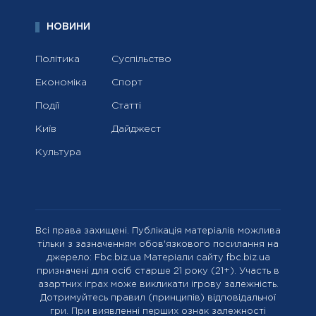
НОВИНИ
Політика
Суспільство
Економіка
Спорт
Події
Статті
Київ
Дайджест
Культура
Всі права захищені. Публікація матеріалів можлива
тільки з зазначенням обов'язкового посилання на
джерело: Fbc.biz.ua Матеріали сайту fbc.biz.ua
призначені для осіб старше 21 року (21+). Участь в
азартних іграх може викликати ігрову залежність.
Дотримуйтесь правил (принципів) відповідальної
гри. При виявленні перших ознак залежності