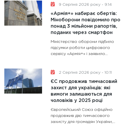
28.01.20
9 Серпня 2026 року - 9:14
11:28
Де
«Армія+» набирає обертів:
гранто
Міноборони повідомило про
понад 3 мільйони рапортів,
13.01.20
поданих через смартфон
11:30
Ст
Міністерство оборони підбило
майбут
підсумки роботи цифрового
31.12.20
сервісу «Армія+» і заявило...
2 Серпня 2026 року - 10:11
ЄС продовжив тимчасовий
захист для українців: які
вимоги залишаються для
чоловіків у 2025 році
Європейський Союз офіційно
продовжив дію тимчасового
захисту для громадян України,...