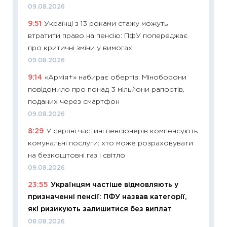
09.08.2026
топ уні
9:51
Українці з 13 роками стажу можуть
абітурі
втратити право на пенсію: ПФУ попереджає
23.06.2
про критичні зміни у вимогах
11:29
До
09.08.2026
наспра
9:14
«Армія+» набирає обертів: Міноборони
2027–2
повідомило про понад 3 мільйони рапортів,
19.06.20
поданих через смартфон
11:22
Ка
09.08.2026
що зав
8:29
У серпні частині пенсіонерів компенсують
11.06.20
комунальні послуги: хто може розраховувати
11:27
До
на безкоштовні газ і світло
ціни зм
09.08.2026
30.04.2
23:55
Українцям частіше відмовляють у
11:32
Бі
призначенні пенсії: ПФУ назвав категорії,
впевне
які ризикують залишитися без виплат
поведін
08.08.2026
27.04.2