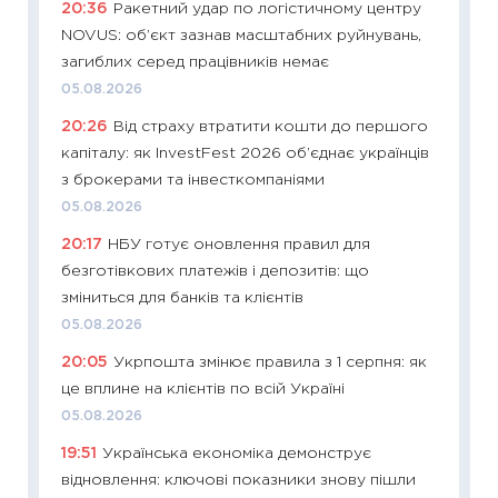
20:36
Ракетний удар по логістичному центру
11:29
До
NOVUS: об’єкт зазнав масштабних руйнувань,
наспра
загиблих серед працівників немає
2027–2
05.08.2026
19.06.20
20:26
Від страху втратити кошти до першого
11:22
Ка
капіталу: як InvestFest 2026 об’єднає українців
що зав
з брокерами та інвесткомпаніями
11.06.20
05.08.2026
11:27
До
20:17
НБУ готує оновлення правил для
ціни зм
безготівкових платежів і депозитів: що
30.04.2
зміниться для банків та клієнтів
11:32
Бі
05.08.2026
впевне
20:05
Укрпошта змінює правила з 1 серпня: як
поведін
це вплине на клієнтів по всій Україні
27.04.2
05.08.2026
11:28
Чо
19:51
Українська економіка демонструє
змінив
відновлення: ключові показники знову пішли
2026 р