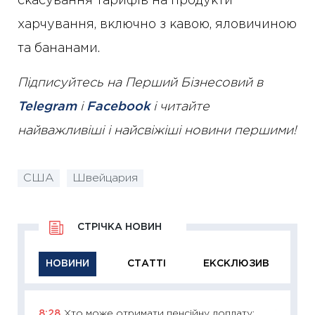
скасування тарифів на продукти
харчування, включно з кавою, яловичиною
та бананами.
Підписуйтесь на Перший Бізнесовий в
Telegram
і
Facebook
і читайте
найважливіші і найсвіжіші новини першими!
США
Швейцария
СТРІЧКА НОВИН
НОВИНИ
СТАТТІ
ЕКСКЛЮЗИВ
8:28
Хто може отримати пенсійну доплату:
11:29
Як