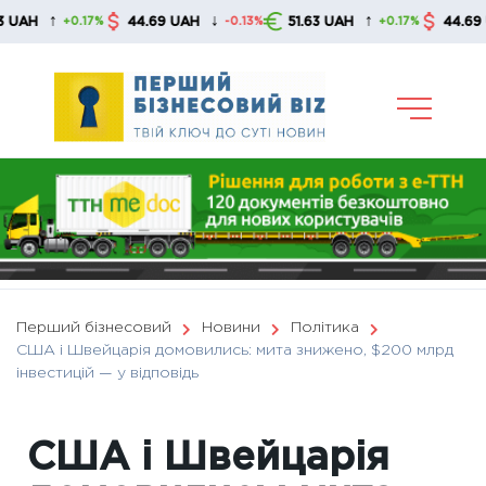
Skip
↑
↓
↑
44.69 UAH
51.63 UAH
44.69 UAH
+0.17%
-0.13%
+0.17%
to
content
Перший бізнесовий
Новини
Політика
США і Швейцарія домовились: мита знижено, $200 млрд
інвестицій — у відповідь
США і Швейцарія