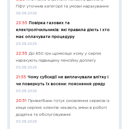
ПФУ уточнив категорії та умови нарахування
інвест
06.08.2026
21.07.20
23:55
Повірка газових та
11:26
Як
електролічильників: які правила діють і хто
ризики
має оплачувати процедуру
облігац
05.08.2026
08.07.2
22:55
До 650 грн щомісяця: кому у серпні
11:20
Ці
нарахують підвищену пенсійну доплату
майбут
05.08.2026
01.07.2
21:55
Чому субсидії не виплачували влітку і
11:24
Пр
чи повернуть їх восени: пояснення уряду
освіта 
05.08.2026
29.06.2
20:51
ПриватБанк готує оновлення сервісів із
11:27
Вс
кінця серпня: клієнтів чекають зміни в роботі
топ уні
додатка та обслуговуванні
абітурі
05.08.2026
23.06.2