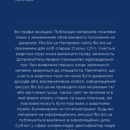
Всі права захищені. Публікація матеріалів можлива
тільки з зазначенням обов'язкового посилання на
джерело: Fbc.biz.ua Матеріали сайту fbc.biz.ua
призначені для осіб старше 21 року (21+). Участь в
азартних іграх може викликати ігрову залежність.
Дотримуйтесь правил (принципів) відповідальної
гри. При виявленні перших ознак залежності
негайно зверніться до спеціаліста. Пам'ятайте, що
участь в азартних іграх не може бути джерелом
доходів або альтернативою роботі. Інформаційний
ресурс fbc.biz.ua не проводить ігри на реальні та/
або віртуальні гроші, також сайт не приймає ні в
якій формі оплату ставок та інших платежів, які
пов’язані/можуть бути пов’язані з азартними
іграми, букмекерами чи тоталізаторами. Будь-які
матеріали на інформаційному ресурсі fbc.biz.ua
публікуються виключно в інформаційних цілях.
Cуб'єкт у сфері онлайн-медіа; ідентифікатор медіа