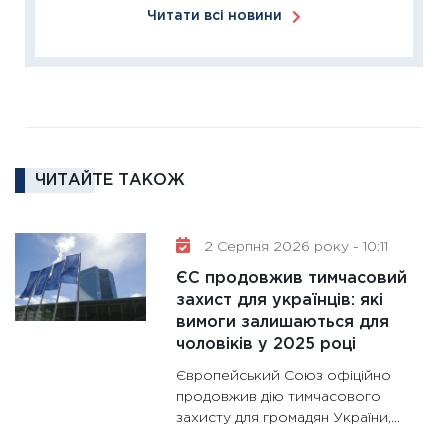
Читати всі новини
11:26
Сп
2026: 
ліквідн
18.02.20
11:27
За
диктує
16.02.20
ЧИТАЙТЕ ТАКОЖ
11:30
Ре
роль US
2 Серпня 2026 року - 10:11
та зни
ЄС продовжив тимчасовий
30.01.20
захист для українців: які
11:30
Кр
вимоги залишаються для
роблять
чоловіків у 2025 році
28.01.20
Європейський Союз офіційно
11:28
Де
продовжив дію тимчасового
захисту для громадян України,...
гранто
13.01.20