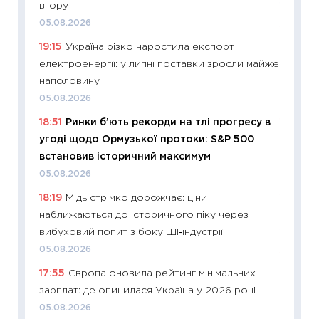
вгору
13.04.20
05.08.2026
11:29
Ск
19:15
Україна різко наростила експорт
кошик 
електроенергії: у липні поставки зросли майже
базово
наполовину
оцінко
05.08.2026
06.04.2
18:51
Ринки б’ють рекорди на тлі прогресу в
11:24
Ск
угоді щодо Ормузької протоки: S&P 500
у 2026
встановив історичний максимум
KSE до
05.08.2026
30.03.2
18:19
Мідь стрімко дорожчає: ціни
11:26
Зо
наближаються до історичного піку через
купува
вибуховий попит з боку ШІ‑індустрії
12.03.20
05.08.2026
11:27
Ек
17:55
Європа оновила рейтинг мінімальних
змінило
зарплат: де опинилася Україна у 2026 році
розвитк
05.08.2026
24.02.2