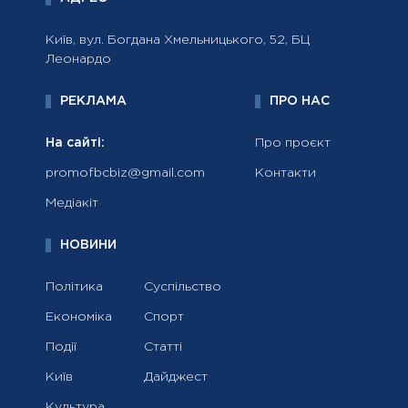
Київ, вул. Богдана Хмельницького, 52, БЦ
Леонардо
РЕКЛАМА
ПРО НАС
На сайті:
Про проєкт
promofbcbiz@gmail.com
Контакти
Медіакіт
НОВИНИ
Політика
Суспільство
Економіка
Спорт
Події
Статті
Київ
Дайджест
Культура