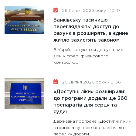
11:30
Ст
26 Липня 2026 року - 10:47
майбут
Банківську таємницю
31.12.20
переглядають: доступ до
рахунків розширять, а єдине
житло захистять законом
В Україні готуються до суттєвих
змін у сфері фінансового
контролю...
20 Липня 2026 року - 21:36
«Доступні ліки» розширили:
до програми додали ще 260
препаратів для серця та
судин
Державна програма «Доступні ліки»
отримала суттєве оновлення: до
переліку додали...