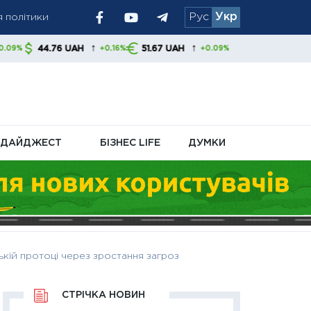
я політики
Рус
Укр
ск на
↑
↑
6 UAH
51.67 UAH
+0.16%
+0.09%
ДАЙДЖЕСТ
БІЗНЕС LIFE
ДУМКИ
кій протоці через зростання загроз
СТРІЧКА НОВИН