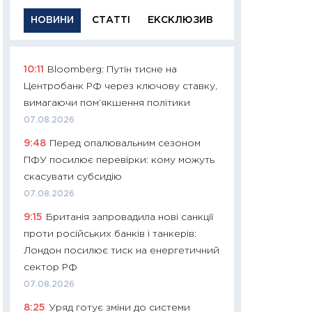
НОВИНИ
СТАТТІ
ЕКСКЛЮЗИВ
10:11
Bloomberg: Путін тисне на
11:29
Якісна інфо
Центробанк РФ через ключову ставку,
успішного інвест
вимагаючи пом’якшення політики
21.07.2026
07.08.2026
11:26
Як заробити
9:48
Перед опалювальним сезоном
дохідність, ризик
ПФУ посилює перевірки: кому можуть
державних обліга
скасувати субсидію
08.07.2026
07.08.2026
11:20
Ціна здоров’
9:15
Британія запровадила нові санкції
медицина майбут
проти російських банків і танкерів:
витрати людей
Лондон посилює тиск на енергетичний
01.07.2026
сектор РФ
11:24
Професії ма
07.08.2026
рухається освіта 
8:25
Уряд готує зміни до системи
платитимуть біл