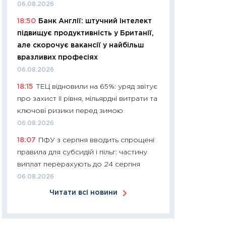
06.08.2026
30.03.2026
18:50
Банк Англії: штучний інтелект
11:26
Золото по $
підвищує продуктивність у Британії,
$80: час купуват
але скорочує вакансії у найбільш
прибуток?
вразливих професіях
12.03.2026
06.08.2026
11:27
Економіка Ук
18:15
ТЕЦ відновили на 65%: уряд звітує
що змінилося за 4
про захист II рівня, мільярдні витрати та
перспективи розв
ключові ризики перед зимою
стабільності
06.08.2026
24.02.2026
18:07
ПФУ з серпня вводить спрощені
11:26
Споживання 
правила для субсидій і пільг: частину
2025–2026: струк
виплат перерахують до 24 серпня
заощадження та л
06.08.2026
оцінками KSE Inst
Читати всі новини
18.02.2026
11:27
Зарплати на
— хто диктує умо