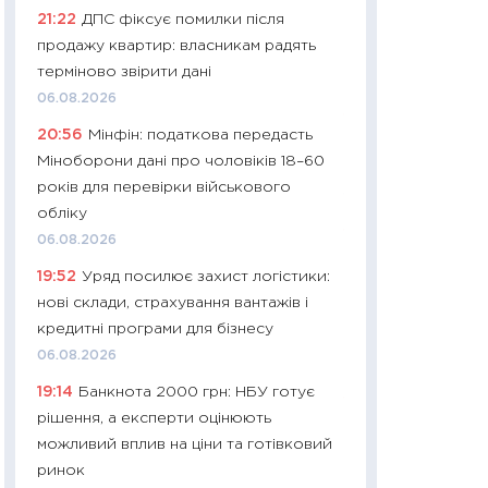
11:32
Більше зао
21:22
ДПС фіксує помилки після
впевненості: як 
продажу квартир: власникам радять
поведінка україн
терміново звірити дані
27.04.2026
06.08.2026
11:28
Чому їжа зн
20:56
Мінфін: податкова передасть
як змінився прод
Міноборони дані про чоловіків 18–60
українців у 2026 
років для перевірки військового
13.04.2026
обліку
11:29
Скільки нас
06.08.2026
великодній кошик
19:52
Уряд посилює захист логістики:
власний розраху
нові склади, страхування вантажів і
набору порівняно
кредитні програми для бізнесу
оцінкою
06.08.2026
06.04.2026
19:14
Банкнота 2000 грн: НБУ готує
11:24
Скільки кош
рішення, а експерти оцінюють
стримування у 202
можливий вплив на ціни та готівковий
розмови з Майко
ринок
арифметики пер