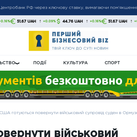
а Центробанк РФ через ключову ставку, вимагаючи пом’якшенн
ом ПФУ посилює перевірки: кому можуть скасувати субсидію
санкції проти російських банків і танкерів: Лондон посилює ти
↑
↑
↑
7 UAH
44.76 UAH
51.67 UAH
44.7
+0.09%
+0.16%
+0.09%
ЛЬСТВО
ПОДІЇ
КУЛЬТУРА
СПОРТ
США готуються повернути військовий супровід суден в Ормузь
вернути військовий