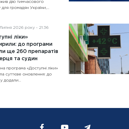
жив дію тимчасового
 для громадян України,...
Липня 2026 року - 21:36
упні ліки»
рили: до програми
и ще 260 препаратів
ерця та судин
на програма «Доступні ліки»
ла суттєве оновлення: до
у додали...