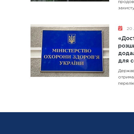
продов
захисту
20 
«Дост
розши
додал
для с
Держав
отрима
перелік