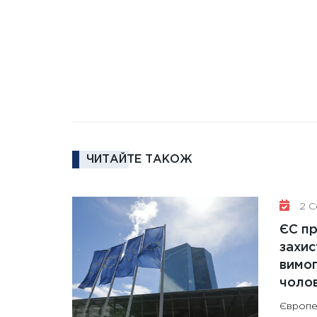
ЧИТАЙТЕ ТАКОЖ
2 Се
ЄС п
захис
вимо
чолов
Європе