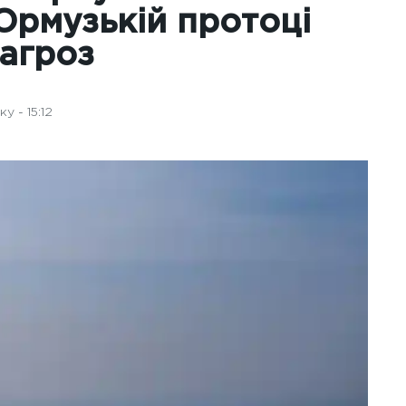
Ормузькій протоці
загроз
 - 15:12