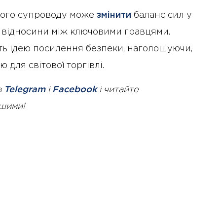
кого супроводу може
змінити
баланс сил у
і відносини між ключовими гравцями.
ь ідею посилення безпеки, наголошуючи,
 для світової торгівлі.
в
Telegram
і
Facebook
і читайте
ршими!