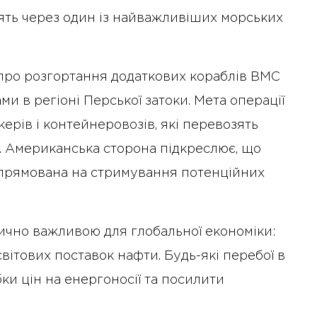
ять через один із найважливіших морських
 про розгортання додаткових кораблів ВМС
и в регіоні Перської затоки. Мета операції
ерів і контейнеровозів, які перевозять
жі. Американська сторона підкреслює, що
спрямована на стримування потенційних
ично важливою для глобальної економіки:
вітових поставок нафти. Будь-які перебої в
ки цін на енергоносії та посилити