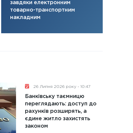
завдяки електронним
там, де ви
31.12.2025
товарно-транспортним
Читати в
накладним
26 Липня 2026 року - 10:47
Банківську таємницю
переглядають: доступ до
рахунків розширять, а
єдине житло захистять
законом