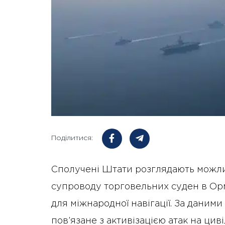
Поділитися:
Сполучені Штати розглядають можлив
супроводу торговельних суден в Орм
для міжнародної навігації. За даним
пов’язане з активізацією атак на цив