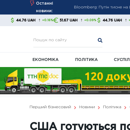
Bloomberg: Путін тисне н
Skip
Останні
Перед опалювальним сезон
to
новини:
content
Британія запровадила нові 
↑
↑
↑
6 UAH
51.67 UAH
44.76 UAH
51.6
+0.16%
+0.09%
+0.16%
енергетичний сектор РФ
ЕКОНОМІКА
ПОЛІТИКА
СУСПІ
Перший бізнесовий
Новини
Політика
США готуються по