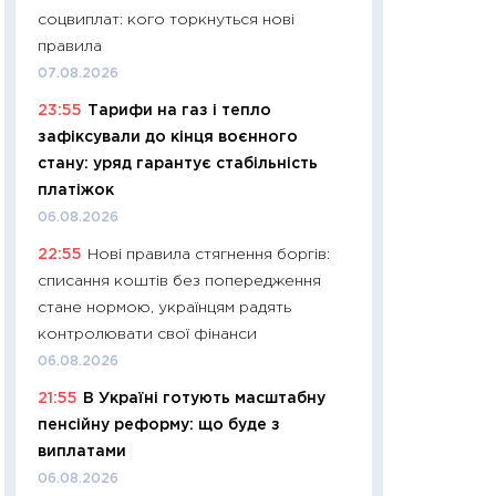
соцвиплат: кого торкнуться нові
29.06.2026
правила
11:27
Вступ-2026 в
07.08.2026
контракту, топ ун
23:55
Тарифи на газ і тепло
правила для абіту
зафіксували до кінця воєнного
23.06.2026
стану: уряд гарантує стабільність
11:29
Долар по 51,5
платіжок
тисяч: що наспра
06.08.2026
Бюджетна деклар
22:55
Нові правила стягнення боргів:
19.06.2026
списання коштів без попередження
11:22
Кадровий деф
стане нормою, українцям радять
вакансії: що зав
контролювати свої фінанси
найму
06.08.2026
11.06.2026
21:55
В Україні готують масштабну
11:27
Дорожчає ще
пенсійну реформу: що буде з
промислові ціни з
виплатами
30.04.2026
06.08.2026