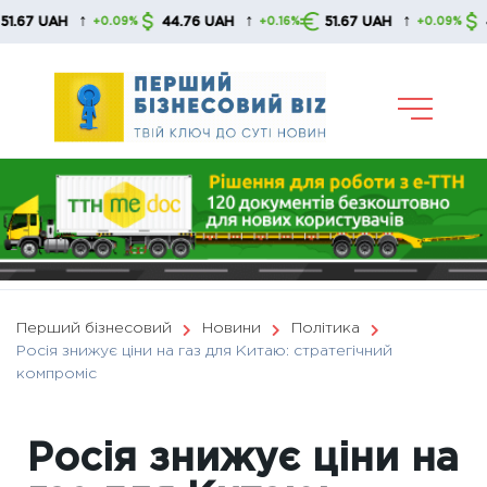
Skip
↑
↑
↑
 UAH
44.76 UAH
51.67 UAH
44.76
+0.09%
+0.16%
+0.09%
to
content
Перший бізнесовий
Новини
Політика
Росія знижує ціни на газ для Китаю: стратегічний
компроміс
Росія знижує ціни на