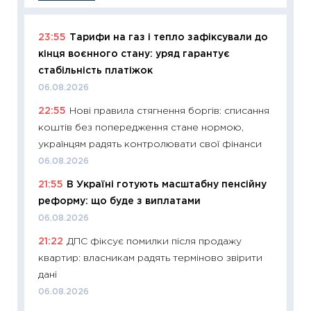
23:55
Тарифи на газ і тепло зафіксували до
11:29
Як
кінця воєнного стану: уряд гарантує
інвест
стабільність платіжок
21.07.20
06.08.2026
11:26
Як
22:55
Нові правила стягнення боргів: списання
ризики
коштів без попередження стане нормою,
облігац
українцям радять контролювати свої фінанси
08.07.2
06.08.2026
11:20
Ці
21:55
В Україні готують масштабну пенсійну
майбут
реформу: що буде з виплатами
01.07.2
06.08.2026
11:24
Пр
21:22
ДПС фіксує помилки після продажу
освіта 
квартир: власникам радять терміново звірити
29.06.2
дані
11:27
Вс
06.08.2026
топ уні