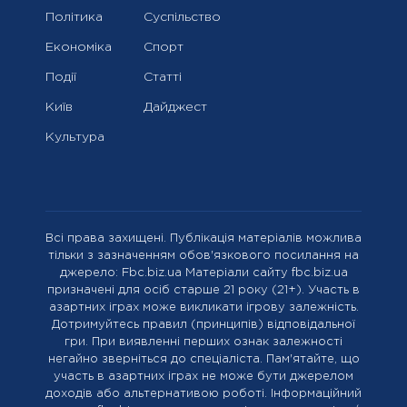
Політика
Суспільство
Економіка
Спорт
Події
Статті
Київ
Дайджест
Культура
Всі права захищені. Публікація матеріалів можлива
тільки з зазначенням обов'язкового посилання на
джерело: Fbc.biz.ua Матеріали сайту fbc.biz.ua
призначені для осіб старше 21 року (21+). Участь в
азартних іграх може викликати ігрову залежність.
Дотримуйтесь правил (принципів) відповідальної
гри. При виявленні перших ознак залежності
негайно зверніться до спеціаліста. Пам'ятайте, що
участь в азартних іграх не може бути джерелом
доходів або альтернативою роботі. Інформаційний