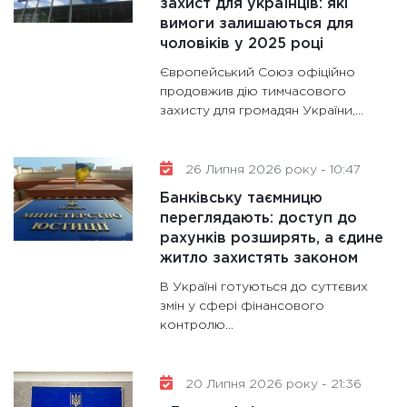
11:28
Де
захист для українців: які
вимоги залишаються для
гранто
чоловіків у 2025 році
13.01.20
Європейський Союз офіційно
11:30
Ст
продовжив дію тимчасового
майбут
захисту для громадян України,...
31.12.20
26 Липня 2026 року - 10:47
Банківську таємницю
переглядають: доступ до
рахунків розширять, а єдине
житло захистять законом
В Україні готуються до суттєвих
змін у сфері фінансового
контролю...
20 Липня 2026 року - 21:36