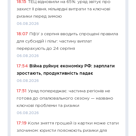
18:15
ТЕЦ відновили на 65%: уряд звітує про
змінив
захист II рівня, мільярдні витрати та ключові
2026 р
ризики перед зимою
13.04.20
06.08.2026
11:29
Ск
18:07
ПФУ з серпня вводить спрощені правила
кошик 
для субсидій і пільг: частину виплат
базово
перерахують до 24 серпня
оцінко
06.08.2026
06.04.2
17:54
Війна руйнує економіку РФ: зарплати
11:24
Ск
зростають, продуктивність падає
у 2026
06.08.2026
KSE до
17:51
Уряд попереджає: частина регіонів не
30.03.2
готова до опалювального сезону — названо
11:26
Зо
ключові проблеми та ризики
купува
06.08.2026
12.03.20
17:19
Коли зняття грошей із картки може стати
11:27
Ек
злочином: юристи пояснюють ризики для
змінило