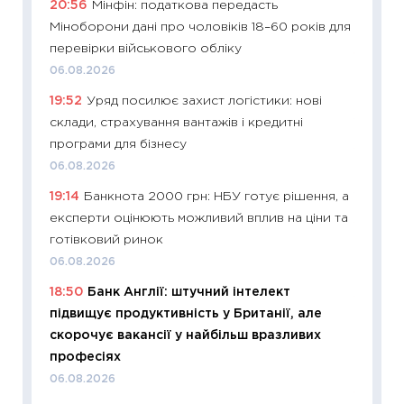
20:56
Мінфін: податкова передасть
абітурі
Міноборони дані про чоловіків 18–60 років для
23.06.2
перевірки військового обліку
11:29
До
06.08.2026
наспра
19:52
Уряд посилює захист логістики: нові
2027–2
склади, страхування вантажів і кредитні
19.06.20
програми для бізнесу
11:22
Ка
06.08.2026
що зав
19:14
Банкнота 2000 грн: НБУ готує рішення, а
11.06.20
експерти оцінюють можливий вплив на ціни та
11:27
До
готівковий ринок
ціни зм
06.08.2026
30.04.2
18:50
Банк Англії: штучний інтелект
11:32
Бі
підвищує продуктивність у Британії, але
впевне
скорочує вакансії у найбільш вразливих
поведін
професіях
27.04.2
06.08.2026
11:28
Чо