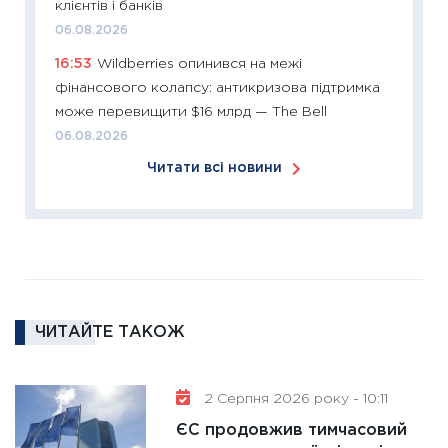
клієнтів і банків
розвитк
06.08.2026
24.02.2
16:53
Wildberries опинився на межі
11:26
Сп
фінансового колапсу: антикризова підтримка
2026: 
може перевищити $16 млрд — The Bell
ліквідн
06.08.2026
18.02.20
Читати всі новини
11:27
За
диктує
16.02.20
11:30
Ре
роль US
та зни
ЧИТАЙТЕ ТАКОЖ
30.01.20
11:30
Кр
роблять
2 Серпня 2026 року - 10:11
28.01.20
ЄС продовжив тимчасовий