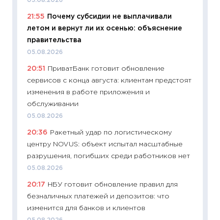
05.08.2026
08.07.2
21:55
Почему субсидии не выплачивали
11:20
Це
летом и вернут ли их осенью: объяснение
будуще
правительства
01.07.2
05.08.2026
11:24
Пр
20:51
ПриватБанк готовит обновление
образо
сервисов с конца августа: клиентам предстоят
платит
изменения в работе приложения и
29.06.2
обслуживании
11:27
Вс
05.08.2026
Украин
20:36
Ракетный удар по логистическому
универ
центру NOVUS: объект испытал масштабные
абитур
разрушения, погибших среди работников нет
23.06.2
05.08.2026
11:29
До
20:17
НБУ готовит обновление правил для
что на
безналичных платежей и депозитов: что
деклар
изменится для банков и клиентов
19.06.20