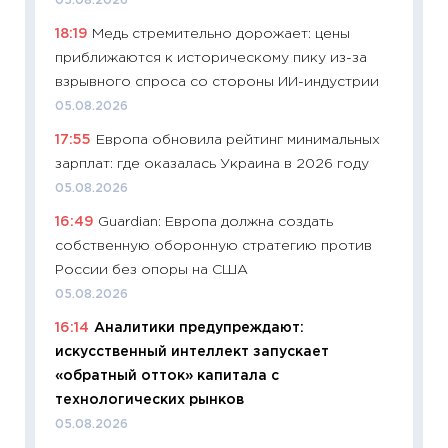
05.08.2026
сравне
18:19
Медь стремительно дорожает: цены
06.04.2
приближаются к историческому пику из-за
11:24
Ск
взрывного спроса со стороны ИИ-индустрии
сдержи
05.08.2026
Майком
17:55
Европа обновила рейтинг минимальных
перев
зарплат: где оказалась Украина в 2026 году
30.03.2
05.08.2026
11:26
Зо
16:49
Guardian: Европа должна создать
время 
собственную оборонную стратегию против
12.03.20
России без опоры на США
11:27
Эк
05.08.2026
что из
16:14
Аналитики предупреждают:
перспе
искусственный интеллект запускает
24.02.2
«обратный отток» капитала с
11:26
П
технологических рынков
2025-2
05.08.2026
сбереж