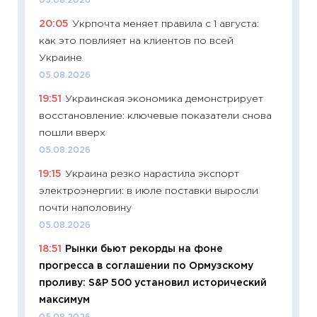
05.08.2026
11:22
Ка
20:05
Укрпочта меняет правила с 1 августа:
ваканс
как это повлияет на клиентов по всей
11.06.20
Украине
11:27
До
05.08.2026
промыш
19:51
Украинская экономика демонстрирует
30.04.2
восстановление: ключевые показатели снова
11:32
Бо
пошли вверх
уверен
05.08.2026
поведе
19:15
Украина резко нарастила экспорт
27.04.2
электроэнергии: в июле поставки выросли
11:28
По
почти наполовину
измени
05.08.2026
в 2026
18:51
Рынки бьют рекорды на фоне
13.04.20
прогресса в соглашении по Ормузскому
11:29
Ск
проливу: S&P 500 установил исторический
пасхал
максимум
собств