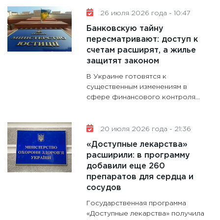
11:30
Ст
26 июля 2026 года - 10:47
будуще
Банковскую тайну
31.12.20
пересматривают: доступ к
счетам расширят, а жилье
защитят законом
В Украине готовятся к
существенным изменениям в
сфере финансового контроля...
20 июля 2026 года - 21:36
«Доступные лекарства»
расширили: в программу
добавили еще 260
препаратов для сердца и
сосудов
Государственная программа
«Доступные лекарства» получила