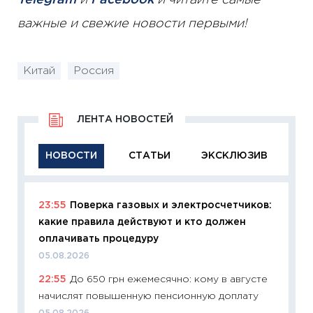
Telegram
и
Facebook
и читайте самые
важные и свежие новости первыми!
Китай
Россия
ЛЕНТА НОВОСТЕЙ
НОВОСТИ
СТАТЬИ
ЭКСКЛЮЗИВ
23:55
Поверка газовых и электросчетчиков:
11:29
Ка
какие правила действуют и кто должен
успешн
оплачивать процедуру
21.07.20
05.08.2026
11:26
Ка
22:55
До 650 грн ежемесячно: кому в августе
риски 
начислят повышенную пенсионную доплату
облига