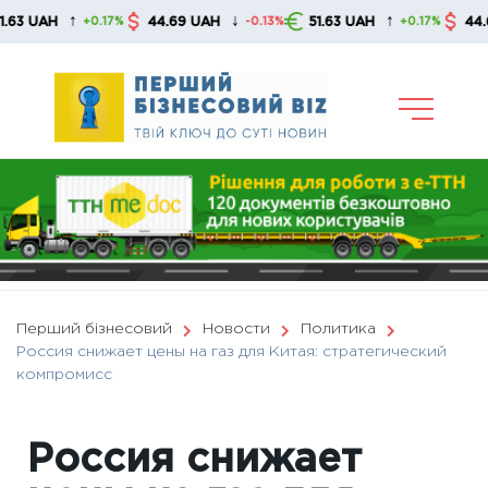
Skip
↑
↓
↑
H
44.69 UAH
51.63 UAH
44.69 UAH
+0.17%
-0.13%
+0.17%
to
content
Перший бізнесовий
Новости
Политика
Россия снижает цены на газ для Китая: стратегический
компромисс
Россия снижает