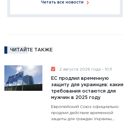
Читать все новости
Institu
18.02.20
11:27
За
кто ди
кандид
16.02.20
ЧИТАЙТЕ ТАКЖЕ
11:30
Ре
котель
аудита
2 августа 2026 года - 10:11
30.01.20
ЕС продлил временную
11:30
Кр
защиту для украинцев: какие
делают
требования остаются для
28.01.20
мужчин в 2025 году
11:28
Го
Европейский Союз официально
гранто
продлил действие временной
защиты для граждан Украины,...
дефиц
13.01.20