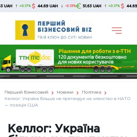
Skip
↑
↓
↑
44.69 UAH
51.63 UAH
44.69 UAH
+0.17%
-0.13%
+0.17%
to
content
Перший бізнесовий
Новини
Політика
Келлог: Україна більше не претендує на членство в НАТО
— позиція США
Келлог: Україна