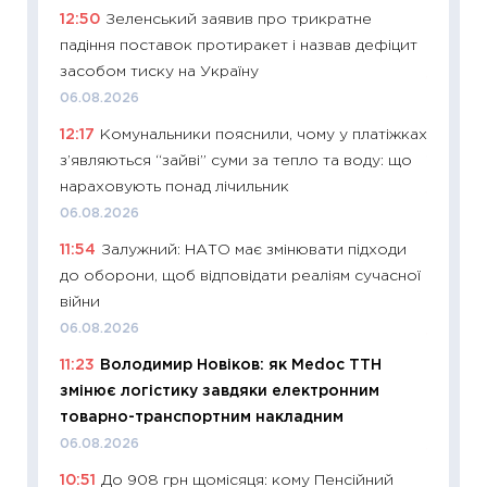
12:50
Зеленський заявив про трикратне
поведін
падіння поставок протиракет і назвав дефіцит
27.04.2
засобом тиску на Україну
11:28
Чо
06.08.2026
змінив
12:17
Комунальники пояснили, чому у платіжках
2026 р
з’являються “зайві” суми за тепло та воду: що
13.04.20
нараховують понад лічильник
11:29
Ск
06.08.2026
кошик 
11:54
Залужний: НАТО має змінювати підходи
базово
до оборони, щоб відповідати реаліям сучасної
оцінко
війни
06.04.2
06.08.2026
11:24
Ск
11:23
Володимир Новіков: як Medoc ТТН
у 2026
змінює логістику завдяки електронним
KSE до
товарно-транспортним накладним
30.03.2
06.08.2026
11:26
Зо
10:51
До 908 грн щомісяця: кому Пенсійний
купува