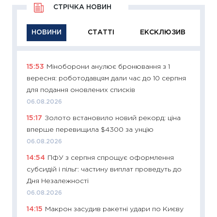
СТРІЧКА НОВИН
НОВИНИ
СТАТТІ
ЕКСКЛЮЗИВ
15:53
Міноборони анулює бронювання з 1
11:29
Як
вересня: роботодавцям дали час до 10 серпня
інвест
для подання оновлених списків
21.07.20
06.08.2026
11:26
Як
15:17
Золото встановило новий рекорд: ціна
ризики
вперше перевищила $4300 за унцію
облігац
06.08.2026
08.07.2
14:54
ПФУ з серпня спрощує оформлення
11:20
Ці
субсидій і пільг: частину виплат проведуть до
майбут
Дня Незалежності
01.07.2
06.08.2026
11:24
Пр
14:15
Макрон засудив ракетні удари по Києву
освіта 