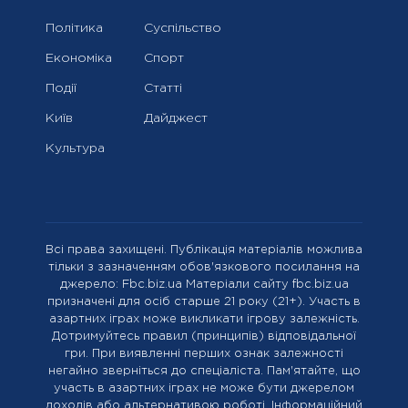
Політика
Суспільство
Економіка
Спорт
Події
Статті
Київ
Дайджест
Культура
Всі права захищені. Публікація матеріалів можлива
тільки з зазначенням обов'язкового посилання на
джерело: Fbc.biz.ua Матеріали сайту fbc.biz.ua
призначені для осіб старше 21 року (21+). Участь в
азартних іграх може викликати ігрову залежність.
Дотримуйтесь правил (принципів) відповідальної
гри. При виявленні перших ознак залежності
негайно зверніться до спеціаліста. Пам'ятайте, що
участь в азартних іграх не може бути джерелом
доходів або альтернативою роботі. Інформаційний