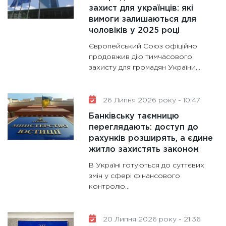
11:30
Кр
захист для українців: які
роблять
вимоги залишаються для
28.01.20
чоловіків у 2025 році
11:28
Де
Європейський Союз офіційно
гранто
продовжив дію тимчасового
захисту для громадян України,...
13.01.20
11:30
Ст
майбут
26 Липня 2026 року - 10:47
31.12.20
Банківську таємницю
переглядають: доступ до
рахунків розширять, а єдине
житло захистять законом
В Україні готуються до суттєвих
змін у сфері фінансового
контролю...
20 Липня 2026 року - 21:36