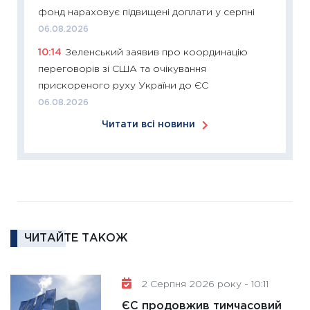
фонд нараховує підвищені доплати у серпні
12.03.20
06.08.2026
11:27
Ек
10:14
Зеленський заявив про координацію
змінило
переговорів зі США та очікування
розвитк
прискореного руху України до ЄС
24.02.2
06.08.2026
11:26
Сп
Читати всі новини
2026: 
ліквідн
18.02.20
11:27
За
диктує
16.02.20
ЧИТАЙТЕ ТАКОЖ
11:30
Ре
роль US
та зни
2 Серпня 2026 року - 10:11
30.01.20
ЄС продовжив тимчасовий