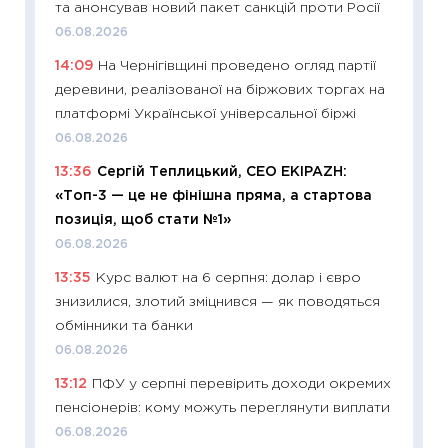
та анонсував новий пакет санкцій проти Росії
29.06.2
06.08.2026
11:27
Вс
14:09
На Чернігівщині проведено огляд партії
топ уні
деревини, реалізованої на біржових торгах на
абітурі
платформі Української універсальної біржі
23.06.2
06.08.2026
11:29
До
13:36
Сергій Теплицький, СЕО EKIPAZH:
наспра
«Топ-3 — це не фінішна пряма, а стартова
2027–2
позиція, щоб стати №1»
19.06.20
06.08.2026
11:22
Ка
13:35
Курс валют на 6 серпня: долар і євро
що зав
знизилися, злотий зміцнився — як поводяться
11.06.20
обмінники та банки
11:27
До
06.08.2026
ціни зм
13:12
ПФУ у серпні перевірить доходи окремих
30.04.2
пенсіонерів: кому можуть переглянути виплати
11:32
Бі
06.08.2026
впевне