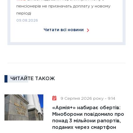
2026: 
пенсіонерів не призначать доплату у новому
ліквідн
періоді
18.02.20
09.08.2026
11:27
За
Читати всі новини
диктує
16.02.20
11:30
Ре
роль US
та зни
30.01.20
ЧИТАЙТЕ ТАКОЖ
11:30
Кр
роблять
28.01.20
9 Серпня 2026 року - 9:14
11:28
Де
«Армія+» набирає обертів:
гранто
Міноборони повідомило про
понад 3 мільйони рапортів,
13.01.20
поданих через смартфон
11:30
Ст