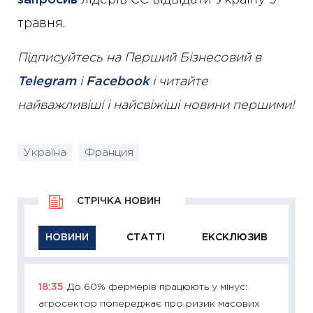
запросив
лідерів ЄС відвідати Україну 9
травня.
Підписуйтесь на Перший Бізнесовий в
Telegram
і
Facebook
і читайте
найважливіші і найсвіжіші новини першими!
Україна
Франция
СТРІЧКА НОВИН
НОВИНИ
СТАТТІ
ЕКСКЛЮЗИВ
18:35
До 60% фермерів працюють у мінус:
11:29
Як
агросектор попереджає про ризик масових
інвест