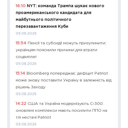
16:10
NYT: команда Трампа шукає нового
2027–2
проамериканського кандидата для
19.06.20
майбутнього політичного
11:22
Ка
перезавантаження Куби
що зав
09.08.2026
11.06.20
15:54
Пенсії та субсидії можуть призупинити:
11:27
До
українцям пояснили причини для втрати
ціни зм
соцвиплат
30.04.2
09.08.2026
11:32
Бі
15:14
Bloomberg попереджає: дефіцит Patriot
впевне
може знову поставити Україну в залежність від
поведін
рішень Заходу
27.04.2
09.08.2026
11:28
Чо
14:22
США та Україна модернізують С‑300:
змінив
оновлені комплекси мають посилити ППО на
2026 р
тлі нестачі Patriot
13.04.20
09.08.2026