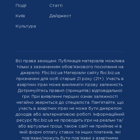
Події
Статті
Київ
Дайджест
Культура
Всі права захищені. Публікація матеріалів можлива
тільки з зазначенням обов'язкового посилання на
джерело: Fbc.biz.ua Матеріали сайту fbc.biz.ua
призначені для осіб старше 21 року (21+). Участь в
азартних іграх може викликати ігрову залежність.
Дотримуйтесь правил (принципів) відповідальної
гри. При виявленні перших ознак залежності
негайно зверніться до спеціаліста. Пам'ятайте, що
участь в азартних іграх не може бути джерелом
доходів або альтернативою роботі. Інформаційний
ресурс fbc.biz.ua не проводить ігри на реальні та/
або віртуальні гроші, також сайт не приймає ні в
якій формі оплату ставок та інших платежів, які
пов’язані/можуть бути пов’язані з азартними