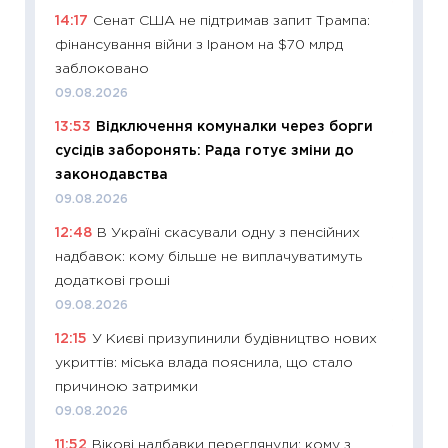
11:29
Ск
14:17
Сенат США не підтримав запит Трампа:
кошик 
фінансування війни з Іраном на $70 млрд
базово
заблоковано
оцінко
09.08.2026
06.04.2
13:53
Відключення комуналки через борги
11:24
Ск
сусідів заборонять: Рада готує зміни до
у 2026
законодавства
KSE до
09.08.2026
30.03.2
12:48
В Україні скасували одну з пенсійних
11:26
Зо
надбавок: кому більше не виплачуватимуть
купува
додаткові гроші
12.03.20
09.08.2026
11:27
Ек
12:15
У Києві призупинили будівництво нових
змінило
укриттів: міська влада пояснила, що стало
розвитк
причиною затримки
24.02.2
09.08.2026
11:26
Сп
11:52
Вікові надбавки переглянули: кому з