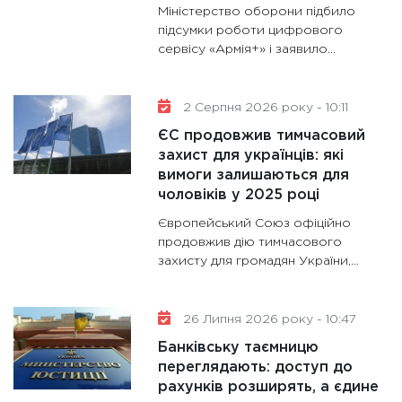
Міністерство оборони підбило
майбут
підсумки роботи цифрового
31.12.20
сервісу «Армія+» і заявило...
2 Серпня 2026 року - 10:11
ЄС продовжив тимчасовий
захист для українців: які
вимоги залишаються для
чоловіків у 2025 році
Європейський Союз офіційно
продовжив дію тимчасового
захисту для громадян України,...
26 Липня 2026 року - 10:47
Банківську таємницю
переглядають: доступ до
рахунків розширять, а єдине