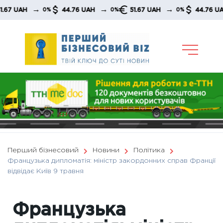
Skip
→
→
→
UAH
44.76 UAH
51.67 UAH
44.76 UAH
0%
0%
0%
to
content
Перший бізнесовий
Новини
Політика
Французька дипломатія: міністр закордонних справ Франції
відвідає Київ 9 травня
Французька