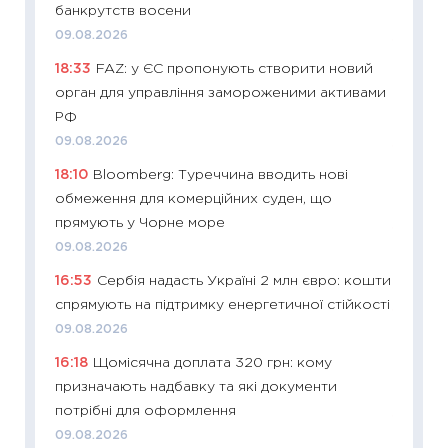
банкрутств восени
21.07.20
09.08.2026
11:26
Як
18:33
FAZ: у ЄС пропонують створити новий
ризики
орган для управління замороженими активами
облігац
РФ
08.07.2
09.08.2026
11:20
Ці
18:10
Bloomberg: Туреччина вводить нові
майбут
обмеження для комерційних суден, що
01.07.2
прямують у Чорне море
11:24
Пр
09.08.2026
освіта 
16:53
Сербія надасть Україні 2 млн євро: кошти
29.06.2
спрямують на підтримку енергетичної стійкості
11:27
Вс
09.08.2026
топ уні
16:18
Щомісячна доплата 320 грн: кому
абітурі
призначають надбавку та які документи
23.06.2
потрібні для оформлення
11:29
До
09.08.2026
наспра