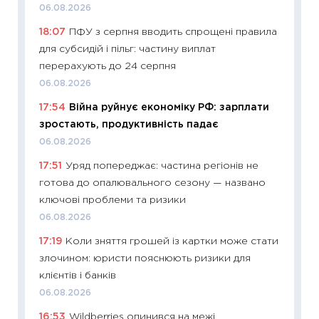
06.08.2026
11:29
Ск
18:07
ПФУ з серпня вводить спрощені правила
кошик 
для субсидій і пільг: частину виплат
базово
перерахують до 24 серпня
оцінко
06.08.2026
06.04.2
17:54
Війна руйнує економіку РФ: зарплати
11:24
Ск
зростають, продуктивність падає
у 2026
06.08.2026
KSE до
17:51
Уряд попереджає: частина регіонів не
30.03.2
готова до опалювального сезону — названо
11:26
Зо
ключові проблеми та ризики
купува
06.08.2026
12.03.20
17:19
Коли зняття грошей із картки може стати
11:27
Ек
злочином: юристи пояснюють ризики для
змінило
клієнтів і банків
розвитк
06.08.2026
24.02.2
16:53
Wildberries опинився на межі