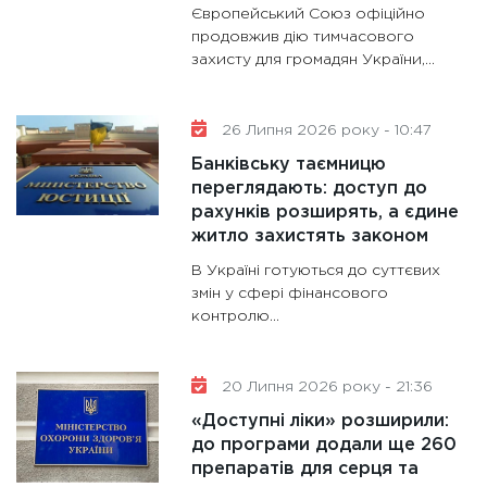
Європейський Союз офіційно
11:30
Ст
продовжив дію тимчасового
майбут
захисту для громадян України,...
31.12.20
26 Липня 2026 року - 10:47
Банківську таємницю
переглядають: доступ до
рахунків розширять, а єдине
житло захистять законом
В Україні готуються до суттєвих
змін у сфері фінансового
контролю...
20 Липня 2026 року - 21:36
«Доступні ліки» розширили:
до програми додали ще 260
препаратів для серця та