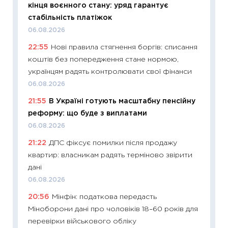
кінця воєнного стану: уряд гарантує
інвест
стабільність платіжок
21.07.20
06.08.2026
11:26
Як
22:55
Нові правила стягнення боргів: списання
ризики
коштів без попередження стане нормою,
облігац
українцям радять контролювати свої фінанси
08.07.2
06.08.2026
11:20
Ці
21:55
В Україні готують масштабну пенсійну
майбут
реформу: що буде з виплатами
01.07.2
06.08.2026
11:24
Пр
21:22
ДПС фіксує помилки після продажу
освіта 
квартир: власникам радять терміново звірити
29.06.2
дані
11:27
Вс
06.08.2026
топ уні
20:56
Мінфін: податкова передасть
абітурі
Міноборони дані про чоловіків 18–60 років для
23.06.2
перевірки військового обліку
11:29
До