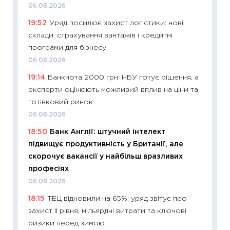
06.08.2026
наспра
19:52
Уряд посилює захист логістики: нові
2027–2
склади, страхування вантажів і кредитні
19.06.20
програми для бізнесу
11:22
Ка
06.08.2026
що зав
19:14
Банкнота 2000 грн: НБУ готує рішення, а
11.06.20
експерти оцінюють можливий вплив на ціни та
11:27
До
готівковий ринок
ціни зм
06.08.2026
30.04.2
18:50
Банк Англії: штучний інтелект
11:32
Бі
підвищує продуктивність у Британії, але
впевне
скорочує вакансії у найбільш вразливих
поведін
професіях
27.04.2
06.08.2026
11:28
Чо
18:15
ТЕЦ відновили на 65%: уряд звітує про
змінив
захист II рівня, мільярдні витрати та ключові
2026 р
ризики перед зимою
13.04.20