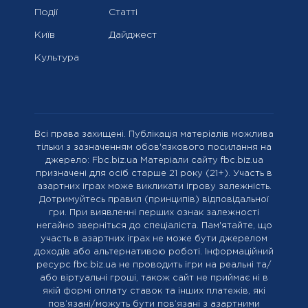
Події
Статті
Київ
Дайджест
Культура
Всі права захищені. Публікація матеріалів можлива
тільки з зазначенням обов'язкового посилання на
джерело: Fbc.biz.ua Матеріали сайту fbc.biz.ua
призначені для осіб старше 21 року (21+). Участь в
азартних іграх може викликати ігрову залежність.
Дотримуйтесь правил (принципів) відповідальної
гри. При виявленні перших ознак залежності
негайно зверніться до спеціаліста. Пам'ятайте, що
участь в азартних іграх не може бути джерелом
доходів або альтернативою роботі. Інформаційний
ресурс fbc.biz.ua не проводить ігри на реальні та/
або віртуальні гроші, також сайт не приймає ні в
якій формі оплату ставок та інших платежів, які
пов’язані/можуть бути пов’язані з азартними