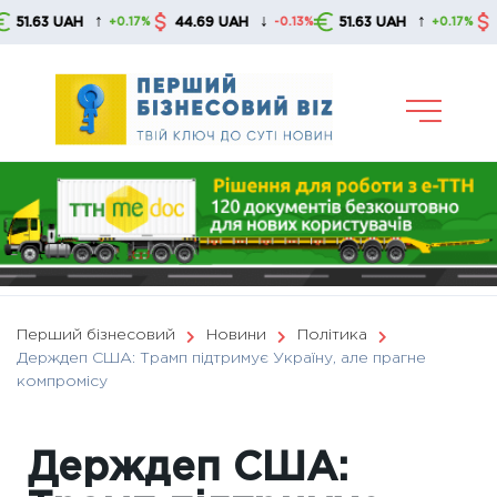
Skip
↑
↓
↑
63 UAH
44.69 UAH
51.63 UAH
44.69
+0.17%
-0.13%
+0.17%
to
content
Перший бізнесовий
Новини
Політика
Держдеп США: Трамп підтримує Україну, але прагне
компромісу
Держдеп США: