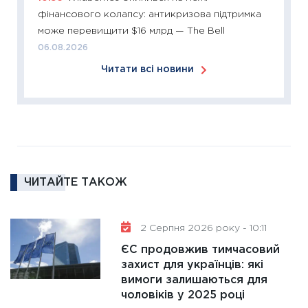
11:26
Сп
фінансового колапсу: антикризова підтримка
2026: 
може перевищити $16 млрд — The Bell
ліквідн
06.08.2026
18.02.20
Читати всі новини
11:27
За
диктує
16.02.20
11:30
Ре
роль US
та зни
ЧИТАЙТЕ ТАКОЖ
30.01.20
11:30
Кр
роблять
2 Серпня 2026 року - 10:11
28.01.20
ЄС продовжив тимчасовий
11:28
Де
захист для українців: які
вимоги залишаються для
гранто
чоловіків у 2025 році
13.01.20