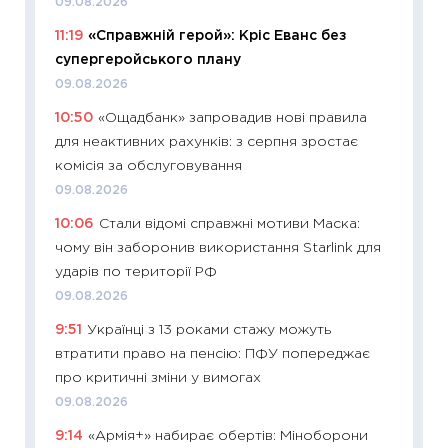
09.08.2026
11:26
Як
11:19
«Справжній герой»: Кріс Еванс без
ризики
супергеройського плану
облігац
09.08.2026
08.07.2
10:50
«Ощадбанк» запровадив нові правила
11:20
Ці
для неактивних рахунків: з серпня зростає
майбут
комісія за обслуговування
01.07.2
09.08.2026
11:24
Пр
10:06
Стали відомі справжні мотиви Маска:
освіта 
чому він заборонив використання Starlink для
29.06.2
ударів по території РФ
11:27
Вс
09.08.2026
топ уні
9:51
Українці з 13 роками стажу можуть
абітурі
втратити право на пенсію: ПФУ попереджає
23.06.2
про критичні зміни у вимогах
11:29
До
09.08.2026
наспра
9:14
«Армія+» набирає обертів: Міноборони
2027–2