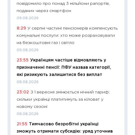
повідомило про понад 3 мільйони рапортів,
19.06.20
поданих через смартфон
11:22
Ка
09.08.2026
що зав
8:29
У серпні частині пенсіонерів компенсують
11.06.20
комунальні послуги: хто може розраховувати
11:27
До
на безкоштовні газ і світло
ціни зм
09.08.2026
30.04.2
23:55
Українцям частіше відмовляють у
11:32
Бі
призначенні пенсії: ПФУ назвав категорії,
впевне
які ризикують залишитися без виплат
поведін
08.08.2026
27.04.2
23:02
З 1 вересня змінюється нічний тариф:
11:28
Чо
скільки українці платитимуть за кіловат у
змінив
новому сезоні
2026 р
08.08.2026
13.04.20
21:55
Тимчасово безробітні українці
11:29
Ск
зможуть отримати субсидію: уряд уточнив
кошик 