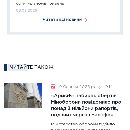
сотні мільйонів гривень
18.02.20
08.08.2026
11:27
За
Читати всі новини
диктує
16.02.20
11:30
Ре
роль US
та зни
30.01.20
ЧИТАЙТЕ ТАКОЖ
11:30
Кр
роблять
28.01.20
9 Серпня 2026 року - 9:14
11:28
Де
«Армія+» набирає обертів:
гранто
Міноборони повідомило про
понад 3 мільйони рапортів,
13.01.20
поданих через смартфон
11:30
Ст
Міністерство оборони підбило
майбут