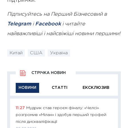
підтримки.
Підписуйтесь на Перший Бізнесовий в
Telegram
і
Facebook
і читайте
найважливіші і найсвіжіші новини першими!
Китай
США
Україна
СТРІЧКА НОВИН
НОВИНИ
СТАТТІ
ЕКСКЛЮЗИВ
11:27
Мудрик став героєм фіналу: «Челсі»
11:29
Як
розгромив «Мілан» і здобув перший трофей
інвест
після дискваліфікації
21.07.20