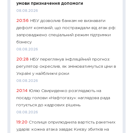
умови призначення допомоги
базово
08.08.2026
оцінко
20:56
НБУ дозволив банкам не визнавати
06.04.2
дефолт компаній, що постраждали від атак рф:
11:24
Ск
запроваджено спеціальний режим підтримки
у 2026
бізнесу
KSE до
08.08.2026
30.03.2
20:28
НБУ переглянув інфляційний прогноз:
11:26
Зо
регулятор окреслив, як змінюватимуться ціни в
купува
Україні у найближчі роки
12.03.20
08.08.2026
11:27
Ек
20:14
Юлію Свириденко розглядають на
змінило
посаду голови «Нафтогазу»: наглядова рада
розвитк
готується до кадрових рішень
24.02.2
08.08.2026
11:26
Сп
19:20
Столиця оприлюднила вартість ракетних
2026: 
ударів: кожна атака завдає Києву збитків на
ліквідн