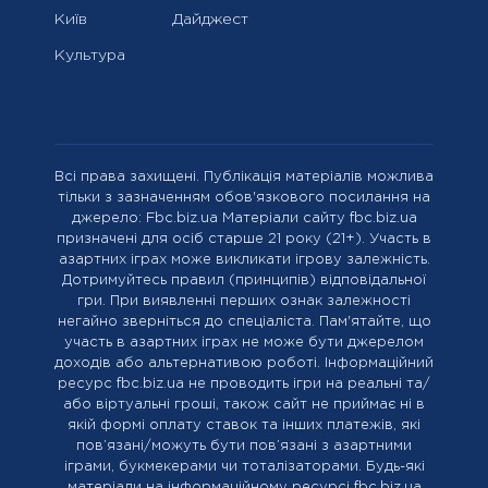
Київ
Дайджест
Культура
Всі права захищені. Публікація матеріалів можлива
тільки з зазначенням обов'язкового посилання на
джерело: Fbc.biz.ua Матеріали сайту fbc.biz.ua
призначені для осіб старше 21 року (21+). Участь в
азартних іграх може викликати ігрову залежність.
Дотримуйтесь правил (принципів) відповідальної
гри. При виявленні перших ознак залежності
негайно зверніться до спеціаліста. Пам'ятайте, що
участь в азартних іграх не може бути джерелом
доходів або альтернативою роботі. Інформаційний
ресурс fbc.biz.ua не проводить ігри на реальні та/
або віртуальні гроші, також сайт не приймає ні в
якій формі оплату ставок та інших платежів, які
пов’язані/можуть бути пов’язані з азартними
іграми, букмекерами чи тоталізаторами. Будь-які
матеріали на інформаційному ресурсі fbc.biz.ua