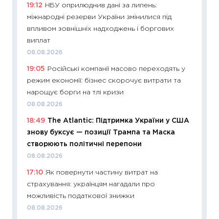
19:12
НБУ оприлюднив дані за липень:
поведін
міжнародні резерви України змінилися під
27.04.2
впливом зовнішніх надходжень і боргових
11:28
Чо
виплат
змінив
08.08.2026
2026 р
19:05
Російські компанії масово переходять у
13.04.20
режим економії: бізнес скорочує витрати та
11:29
Ск
нарощує борги на тлі кризи
кошик 
08.08.2026
базово
18:49
The Atlantic: Підтримка України у США
оцінко
знову буксує — позиції Трампа та Маска
06.04.2
створюють політичні перепони
11:24
Ск
08.08.2026
у 2026
17:10
Як повернути частину витрат на
KSE до
страхування: українцям нагадали про
30.03.2
можливість податкової знижки
11:26
Зо
08.08.2026
купува