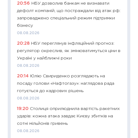
20:56
НБУ дозволив банкам не визнавати
29.06.2
дефолт компаній, що постраждали від атак рф:
11:27
Вс
запроваджено спеціальний режим підтримки
топ уні
бізнесу
абітурі
08.08.2026
23.06.2
20:28
НБУ переглянув інфляційний прогноз:
11:29
До
регулятор окреслив, як змінюватимуться ціни в
наспра
Україні у найближчі роки
2027–2
08.08.2026
19.06.20
20:14
Юлію Свириденко розглядають на
11:22
Ка
посаду голови «Нафтогазу»: наглядова рада
що зав
готується до кадрових рішень
11.06.20
08.08.2026
11:27
До
19:20
Столиця оприлюднила вартість ракетних
ціни зм
ударів: кожна атака завдає Києву збитків на
30.04.2
сотні мільйонів гривень
11:32
Бі
08.08.2026
впевне