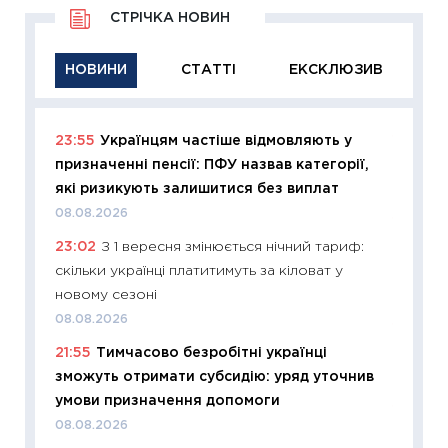
СТРІЧКА НОВИН
НОВИНИ
СТАТТІ
ЕКСКЛЮЗИВ
23:55
Українцям частіше відмовляють у
11:29
Як
призначенні пенсії: ПФУ назвав категорії,
інвест
які ризикують залишитися без виплат
21.07.20
08.08.2026
11:26
Як
23:02
З 1 вересня змінюється нічний тариф:
ризики
скільки українці платитимуть за кіловат у
облігац
новому сезоні
08.07.2
08.08.2026
11:20
Ці
21:55
Тимчасово безробітні українці
майбут
зможуть отримати субсидію: уряд уточнив
01.07.2
умови призначення допомоги
11:24
Пр
08.08.2026
освіта 