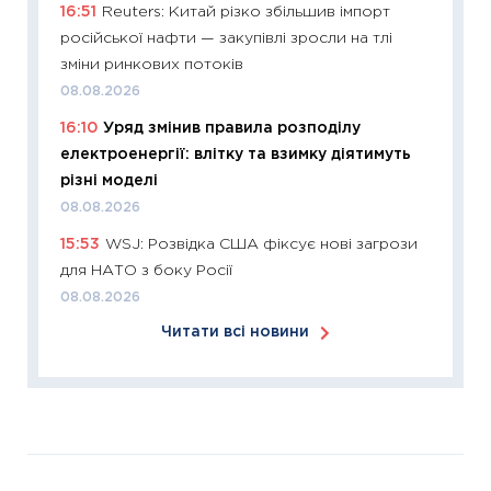
16:51
Reuters: Китай різко збільшив імпорт
12.03.20
російської нафти — закупівлі зросли на тлі
11:27
Ек
зміни ринкових потоків
змінило
08.08.2026
розвитк
16:10
Уряд змінив правила розподілу
24.02.2
електроенергії: влітку та взимку діятимуть
11:26
Сп
різні моделі
2026: 
08.08.2026
ліквідн
15:53
WSJ: Розвідка США фіксує нові загрози
18.02.20
для НАТО з боку Росії
11:27
За
08.08.2026
диктує
Читати всі новини
16.02.20
11:30
Ре
роль US
та зни
30.01.20