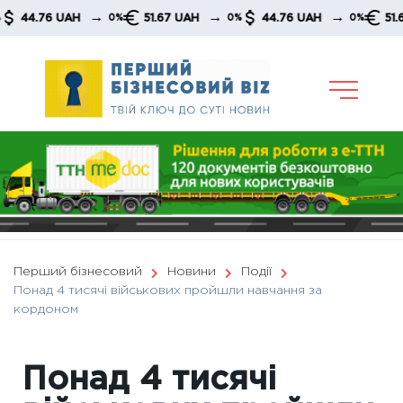
Skip
→
→
→
.76 UAH
51.67 UAH
44.76 UAH
51.67 UA
0%
0%
0%
to
content
Перший бізнесовий
Новини
Події
Понад 4 тисячі військових пройшли навчання за
кордоном
Понад 4 тисячі