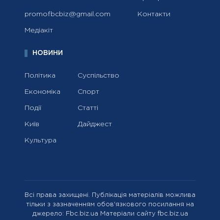
promofbcbiz@gmail.com
Контакти
Медіакіт
НОВИНИ
Політика
Суспільство
Економіка
Спорт
Події
Статті
Київ
Дайджест
Культура
Всі права захищені. Публікація матеріалів можлива
тільки з зазначенням обов'язкового посилання на
джерело: Fbc.biz.ua Матеріали сайту fbc.biz.ua