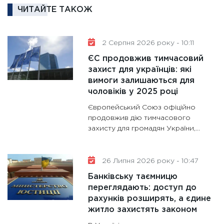
11:30
Кр
ЧИТАЙТЕ ТАКОЖ
роблять
28.01.20
2 Серпня 2026 року - 10:11
11:28
Де
гранто
ЄС продовжив тимчасовий
захист для українців: які
13.01.20
вимоги залишаються для
11:30
Ст
чоловіків у 2025 році
майбут
Європейський Союз офіційно
31.12.20
продовжив дію тимчасового
захисту для громадян України,...
26 Липня 2026 року - 10:47
Банківську таємницю
переглядають: доступ до
рахунків розширять, а єдине
житло захистять законом