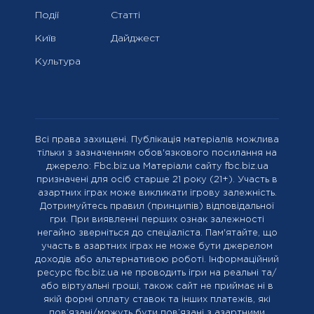
Події
Статті
Київ
Дайджест
Культура
Всі права захищені. Публікація матеріалів можлива
тільки з зазначенням обов'язкового посилання на
джерело: Fbc.biz.ua Матеріали сайту fbc.biz.ua
призначені для осіб старше 21 року (21+). Участь в
азартних іграх може викликати ігрову залежність.
Дотримуйтесь правил (принципів) відповідальної
гри. При виявленні перших ознак залежності
негайно зверніться до спеціаліста. Пам'ятайте, що
участь в азартних іграх не може бути джерелом
доходів або альтернативою роботі. Інформаційний
ресурс fbc.biz.ua не проводить ігри на реальні та/
або віртуальні гроші, також сайт не приймає ні в
якій формі оплату ставок та інших платежів, які
пов’язані/можуть бути пов’язані з азартними