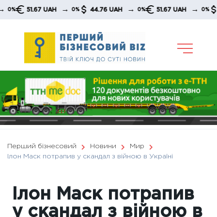
Skip
→
→
→
51.67 UAH
44.76 UAH
51.67 UAH
44.7
0%
0%
0%
to
content
Перший бізнесовий
Новини
Мир
Ілон Маск потрапив у скандал з війною в Україні
Ілон Маск потрапив
у скандал з війною в