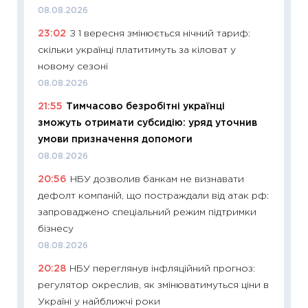
08.08.2026
11:26
Як
23:02
З 1 вересня змінюється нічний тариф:
ризики
скільки українці платитимуть за кіловат у
облігац
новому сезоні
08.07.2
08.08.2026
11:20
Ці
21:55
Тимчасово безробітні українці
майбут
зможуть отримати субсидію: уряд уточнив
01.07.2
умови призначення допомоги
11:24
Пр
08.08.2026
освіта 
20:56
НБУ дозволив банкам не визнавати
29.06.2
дефолт компаній, що постраждали від атак рф:
11:27
Вс
запроваджено спеціальний режим підтримки
топ уні
бізнесу
абітурі
08.08.2026
23.06.2
20:28
НБУ переглянув інфляційний прогноз:
11:29
До
регулятор окреслив, як змінюватимуться ціни в
наспра
Україні у найближчі роки