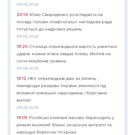
2027–2
08.08.2026
19.06.20
20:14
Юлію Свириденко розглядають на
11:22
Ка
посаду голови «Нафтогазу»: наглядова рада
що зав
готується до кадрових рішень
11.06.20
08.08.2026
11:27
До
19:20
Столиця оприлюднила вартість ракетних
ціни зм
ударів: кожна атака завдає Києву збитків на
30.04.2
сотні мільйонів гривень
11:32
Бі
08.08.2026
впевне
19:12
НБУ оприлюднив дані за липень:
поведін
міжнародні резерви України змінилися під
27.04.2
впливом зовнішніх надходжень і боргових
11:28
Чо
виплат
змінив
08.08.2026
2026 р
19:05
Російські компанії масово переходять у
13.04.20
режим економії: бізнес скорочує витрати та
11:29
Ск
нарощує борги на тлі кризи