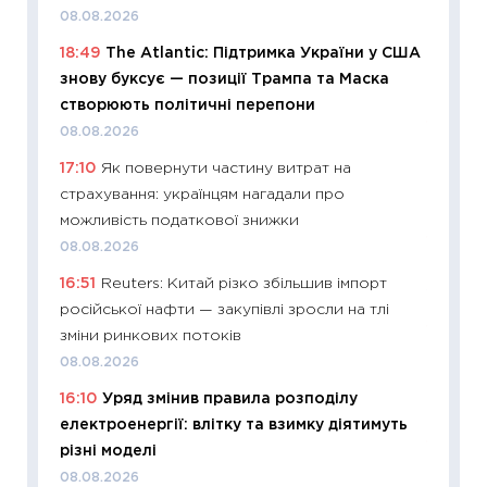
кошик 
08.08.2026
базово
18:49
The Atlantic: Підтримка України у США
оцінко
знову буксує — позиції Трампа та Маска
06.04.2
створюють політичні перепони
11:24
Ск
08.08.2026
у 2026
17:10
Як повернути частину витрат на
KSE до
страхування: українцям нагадали про
30.03.2
можливість податкової знижки
11:26
Зо
08.08.2026
купува
16:51
Reuters: Китай різко збільшив імпорт
12.03.20
російської нафти — закупівлі зросли на тлі
11:27
Ек
зміни ринкових потоків
змінило
08.08.2026
розвитк
16:10
Уряд змінив правила розподілу
24.02.2
електроенергії: влітку та взимку діятимуть
11:26
Сп
різні моделі
2026: 
08.08.2026