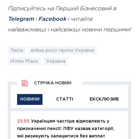
Підписуйтесь на Перший Бізнесовий в
Telegram
і
Facebook
і читайте
найважливіші і найсвіжіші новини першими!
Tesla
війна росії проти України
Илон Маск
Україна
СТРІЧКА НОВИН
НОВИНИ
СТАТТІ
ЕКСКЛЮЗИВ
23:55
Українцям частіше відмовляють у
11:29
Як
призначенні пенсії: ПФУ назвав категорії,
інвест
які ризикують залишитися без виплат
21.07.20