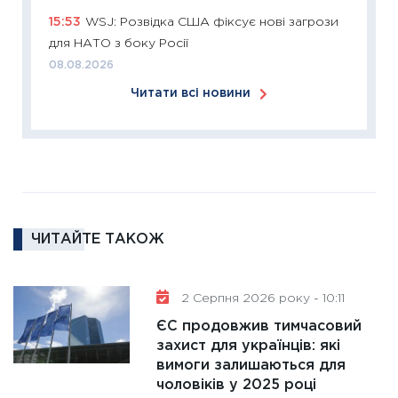
ліквідн
15:53
WSJ: Розвідка США фіксує нові загрози
18.02.20
для НАТО з боку Росії
11:27
За
08.08.2026
диктує
Читати всі новини
16.02.20
11:30
Ре
роль US
та зни
30.01.20
11:30
Кр
ЧИТАЙТЕ ТАКОЖ
роблять
28.01.20
2 Серпня 2026 року - 10:11
11:28
Де
гранто
ЄС продовжив тимчасовий
захист для українців: які
13.01.20
вимоги залишаються для
11:30
Ст
чоловіків у 2025 році
майбут