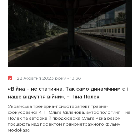
22 Жовтня 2023 року - 13:36
«Війна – не статична. Так само динамічним є і
наше відчуття війни», – Тіна Полек
Українська тренерка-психотерапевт травма-
фокусованої КПТ Ольга Євланова, антропологиня Тіна
Полек та авторка й продюсерка Ольга Рєка разом
працюють над проектом повнометражного фільму
Nodokasa