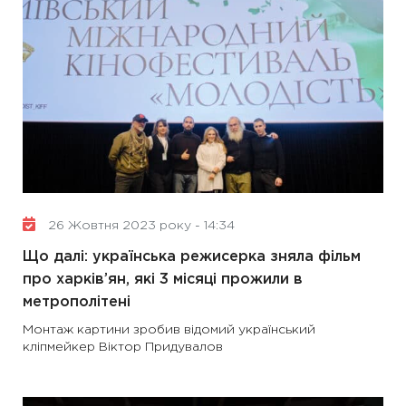
26 Жовтня 2023 року - 14:34
Що далі: українська режисерка зняла фільм
про харків’ян, які 3 місяці прожили в
метрополітені
Монтаж картини зробив відомий український
кліпмейкер Віктор Придувалов