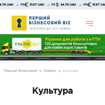
Skip
→
→
→
→
51.67 UAH
44.76 UAH
51.67 UAH
0%
0%
0%
0%
to
content
Перший бізнесовий
Новини
Культура
Культура