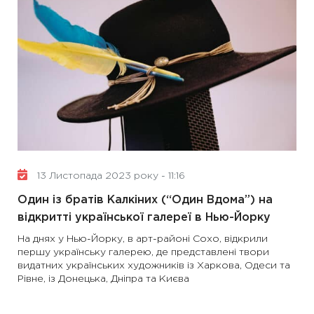
13 Листопада 2023 року - 11:16
Один із братів Калкіних (“Один Вдома”) на
відкритті української галереї в Нью-Йорку
На днях у Нью-Йорку, в арт-районі Сохо, відкрили
першу українську галерею, де представлені твори
видатних українських художників із Харкова, Одеси та
Рівне, із Донецька, Дніпра та Києва