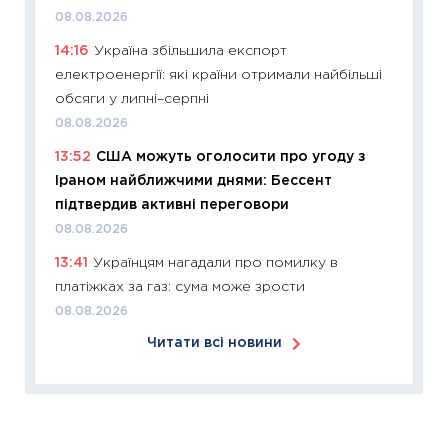
30.03.2
08.08.2026
11:26
Зо
14:16
Україна збільшила експорт
купува
електроенергії: які країни отримали найбільші
12.03.20
обсяги у липні–серпні
11:27
Ек
08.08.2026
змінило
13:52
США можуть оголосити про угоду з
розвитк
Іраном найближчими днями: Бессент
24.02.2
підтвердив активні переговори
11:26
Сп
08.08.2026
2026: 
13:41
Українцям нагадали про помилку в
ліквідн
платіжках за газ: сума може зрости
18.02.20
08.08.2026
11:27
За
Читати всі новини
диктує
16.02.20
11:30
Ре
роль US