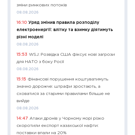
30.04.2
зміни ринкових потоків
11:32
Бі
08.08.2026
впевне
16:10
Уряд змінив правила розподілу
поведін
електроенергії: влітку та взимку діятимуть
27.04.2
різні моделі
11:28
Чо
08.08.2026
змінив
15:53
WSJ: Розвідка США фіксує нові загрози
2026 р
для НАТО з боку Росії
13.04.20
08.08.2026
11:29
Ск
15:15
Фінансові порушення коштуватимуть
кошик 
значно дорожче: штрафи зростають, а
базово
сховатися за старими правилами більше не
оцінко
вийде
06.04.2
08.08.2026
11:24
Ск
14:47
Атаки дронів у Чорному морі різко
у 2026
скоротили експорт казахської нафти:
KSE до
поставки впали на 20%