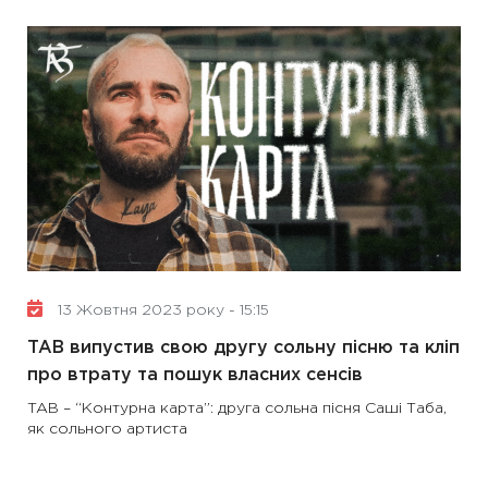
13 Жовтня 2023 року - 15:15
TAB випустив свою другу сольну пісню та кліп
про втрату та пошук власних сенсів
TAB – “Контурна карта”: друга сольна пісня Саші Таба,
як сольного артиста