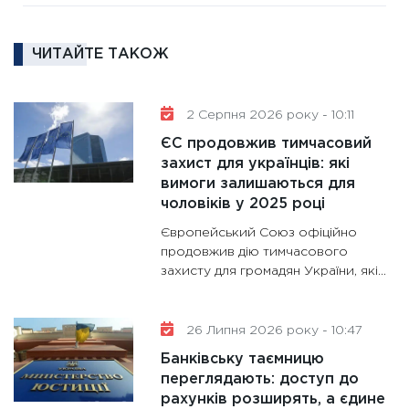
та зни
30.01.20
ЧИТАЙТЕ ТАКОЖ
11:30
Кр
роблять
28.01.20
2 Серпня 2026 року - 10:11
11:28
Де
ЄС продовжив тимчасовий
гранто
захист для українців: які
вимоги залишаються для
13.01.20
чоловіків у 2025 році
11:30
Ст
Європейський Союз офіційно
майбут
продовжив дію тимчасового
31.12.20
захисту для громадян України, які…
26 Липня 2026 року - 10:47
Банківську таємницю
переглядають: доступ до
рахунків розширять, а єдине