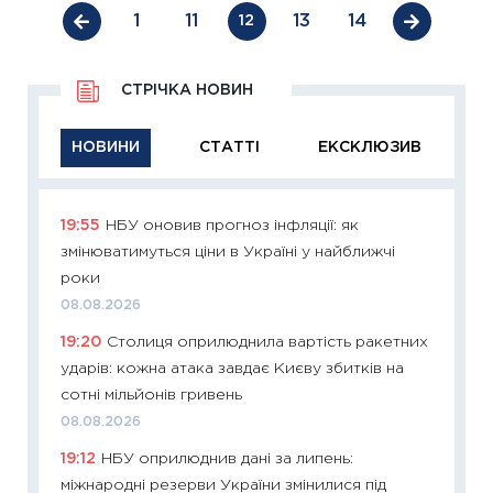
1
11
13
14
12
СТРІЧКА НОВИН
НОВИНИ
СТАТТІ
ЕКСКЛЮЗИВ
19:55
НБУ оновив прогноз інфляції: як
11:29
Як
змінюватимуться ціни в Україні у найближчі
інвест
роки
21.07.20
08.08.2026
11:26
Як
19:20
Столиця оприлюднила вартість ракетних
ризики
ударів: кожна атака завдає Києву збитків на
облігац
сотні мільйонів гривень
08.07.2
08.08.2026
11:20
Ці
19:12
НБУ оприлюднив дані за липень:
майбут
міжнародні резерви України змінилися під
01.07.2