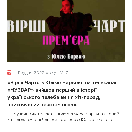
1 Грудня 2023 року - 15:17
«Вірші Чарт» з Юлією Барвою: на телеканалі
«МУЗВАР» вийшов перший в історії
українського телебачення хіт-парад,
присвячений текстам пісень
На музичному телеканалі «МУЗВАР» стартував новий
хіт-парад «Вірші Чарт» з поетесою Юлією Барвою