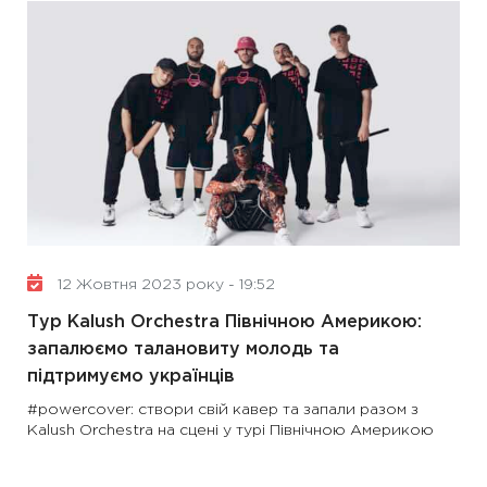
12 Жовтня 2023 року - 19:52
Тур Kalush Orchestra Північною Америкою:
запалюємо талановиту молодь та
підтримуємо українців
#powercover: cтвори свій кавер та запали разом з
Kalush Orchestra на сцені у турі Північною Америкою