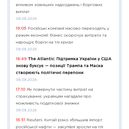
впливом зовнішніх надходжень і боргових
11:24
Пр
виплат
освіта 
08.08.2026
29.06.2
19:05
Російські компанії масово переходять у
11:27
Вс
режим економії: бізнес скорочує витрати та
топ уні
нарощує борги на тлі кризи
абітурі
08.08.2026
23.06.2
18:49
The Atlantic: Підтримка України у США
11:29
До
знову буксує — позиції Трампа та Маска
наспра
створюють політичні перепони
2027–2
08.08.2026
19.06.20
17:10
Як повернути частину витрат на
11:22
Ка
страхування: українцям нагадали про
що зав
можливість податкової знижки
11.06.20
08.08.2026
11:27
До
16:51
Reuters: Китай різко збільшив імпорт
ціни зм
російської нафти — закупівлі зросли на тлі