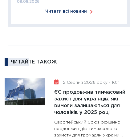
11:27
За
08.08.2026
диктує
Читати всі новини
16.02.20
11:30
Ре
роль US
та зни
30.01.20
11:30
Кр
ЧИТАЙТЕ ТАКОЖ
роблять
28.01.20
2 Серпня 2026 року - 10:11
11:28
Де
гранто
ЄС продовжив тимчасовий
захист для українців: які
13.01.20
вимоги залишаються для
11:30
Ст
чоловіків у 2025 році
майбут
Європейський Союз офіційно
31.12.20
продовжив дію тимчасового
захисту для громадян України,...