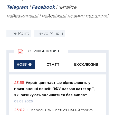
Telegram
і
Facebook
і читайте
найважливіші і найсвіжіші новини першими!
Fire Point
Тимур Міндіч
СТРІЧКА НОВИН
НОВИНИ
СТАТТІ
ЕКСКЛЮЗИВ
23:55
Українцям частіше відмовляють у
11:29
Як
призначенні пенсії: ПФУ назвав категорії,
інвест
які ризикують залишитися без виплат
21.07.20
08.08.2026
11:26
Як
23:02
З 1 вересня змінюється нічний тариф:
ризики