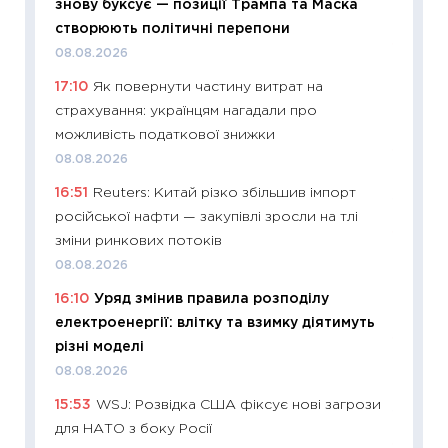
знову буксує — позиції Трампа та Маска
06.04.2
створюють політичні перепони
11:24
Ск
08.08.2026
у 2026
17:10
Як повернути частину витрат на
KSE до
страхування: українцям нагадали про
30.03.2
можливість податкової знижки
11:26
Зо
08.08.2026
купува
16:51
Reuters: Китай різко збільшив імпорт
12.03.20
російської нафти — закупівлі зросли на тлі
11:27
Ек
зміни ринкових потоків
змінило
08.08.2026
розвитк
16:10
Уряд змінив правила розподілу
24.02.2
електроенергії: влітку та взимку діятимуть
11:26
Сп
різні моделі
2026: 
08.08.2026
ліквідн
15:53
WSJ: Розвідка США фіксує нові загрози
18.02.20
для НАТО з боку Росії