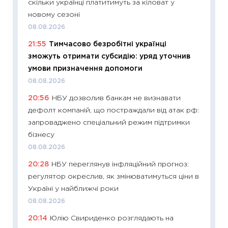
скільки українці платитимуть за кіловат у
облігац
новому сезоні
08.07.2
08.08.2026
11:20
Ці
21:55
Тимчасово безробітні українці
майбут
зможуть отримати субсидію: уряд уточнив
01.07.2
умови призначення допомоги
11:24
Пр
08.08.2026
освіта 
20:56
НБУ дозволив банкам не визнавати
29.06.2
дефолт компаній, що постраждали від атак рф:
11:27
Вс
запроваджено спеціальний режим підтримки
топ уні
бізнесу
абітурі
08.08.2026
23.06.2
20:28
НБУ переглянув інфляційний прогноз:
11:29
До
регулятор окреслив, як змінюватимуться ціни в
наспра
Україні у найближчі роки
2027–2
08.08.2026
19.06.20
20:14
Юлію Свириденко розглядають на
11:22
Ка