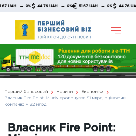
Skip
→
→
→
→
UAH
44.76 UAH
51.67 UAH
44.76 UAH
0%
0%
0%
to
content
Перший бізнесовий
Новини
Економіка
Власник Fire Point: Міндіч пропонував $1 млрд, оцінюючи
компанію у $2 млрд
Власник Fire Point: