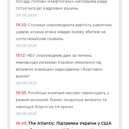
посаду голови «Нафтогазу»: наглядова рада
що зав
готується до кадрових рішень
11.06.20
08.08.2026
11:27
До
19:20
Столиця оприлюднила вартість ракетних
ціни зм
ударів: кожна атака завдає Києву збитків на
30.04.2
сотні мільйонів гривень
11:32
Бі
08.08.2026
впевне
19:12
НБУ оприлюднив дані за липень:
поведін
міжнародні резерви України змінилися під
27.04.2
впливом зовнішніх надходжень і боргових
11:28
Чо
виплат
змінив
08.08.2026
2026 р
19:05
Російські компанії масово переходять у
13.04.20
режим економії: бізнес скорочує витрати та
11:29
Ск
нарощує борги на тлі кризи
кошик 
08.08.2026
базово
18:49
The Atlantic: Підтримка України у США
оцінко