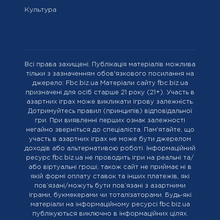
Культура
Всі права захищені. Публікація матеріалів можлива
тільки з зазначенням обов'язкового посилання на
джерело: Fbc.biz.ua Матеріали сайту fbc.biz.ua
призначені для осіб старше 21 року (21+). Участь в
азартних іграх може викликати ігрову залежність.
Дотримуйтесь правил (принципів) відповідальної
гри. При виявленні перших ознак залежності
негайно зверніться до спеціаліста. Пам'ятайте, що
участь в азартних іграх не може бути джерелом
доходів або альтернативою роботі. Інформаційний
ресурс fbc.biz.ua не проводить ігри на реальні та/
або віртуальні гроші, також сайт не приймає ні в
якій формі оплату ставок та інших платежів, які
пов’язані/можуть бути пов’язані з азартними
іграми, букмекерами чи тоталізаторами. Будь-які
матеріали на інформаційному ресурсі fbc.biz.ua
публікуються виключно в інформаційних цілях.