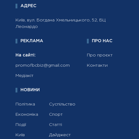
АДРЕС
Київ, вул. Богдана Хмельницького, 52, БЦ
Леонардо
РЕКЛАМА
ПРО НАС
На сайті:
Про проєкт
promofbcbiz@gmail.com
Контакти
Медіакіт
НОВИНИ
Політика
Суспільство
Економіка
Спорт
Події
Статті
Київ
Дайджест