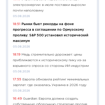
электроэнергии: в июле поставки выросли
11:28
По
почти наполовину
измени
05.08.2026
в 2026
18:51
Рынки бьют рекорды на фоне
13.04.20
прогресса в соглашении по Ормузскому
11:29
Ск
проливу: S&P 500 установил исторический
пасхал
максимум
собств
05.08.2026
сравне
18:19
Медь стремительно дорожает: цены
06.04.2
приближаются к историческому пику из-за
11:24
Ск
взрывного спроса со стороны ИИ-индустрии
сдержи
05.08.2026
Майком
17:55
Европа обновила рейтинг минимальных
перев
зарплат: где оказалась Украина в 2026 году
30.03.2
05.08.2026
11:26
Зо
16:49
Guardian: Европа должна создать
время 
собственную оборонную стратегию против
12.03.20