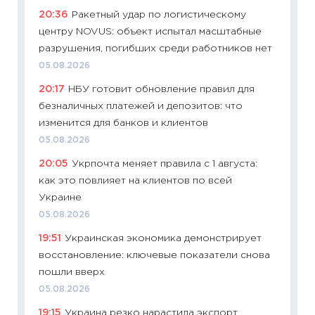
20:36
Ракетный удар по логистическому
универ
центру NOVUS: объект испытал масштабные
абитур
разрушения, погибших среди работников нет
23.06.2
05.08.2026
11:29
До
20:17
НБУ готовит обновление правил для
что на
безналичных платежей и депозитов: что
деклар
изменится для банков и клиентов
19.06.20
05.08.2026
11:22
Ка
20:05
Укрпочта меняет правила с 1 августа:
ваканс
как это повлияет на клиентов по всей
11.06.20
Украине
11:27
До
05.08.2026
промыш
19:51
Украинская экономика демонстрирует
30.04.2
восстановление: ключевые показатели снова
11:32
Бо
пошли вверх
уверен
05.08.2026
поведе
19:15
Украина резко нарастила экспорт
27.04.2