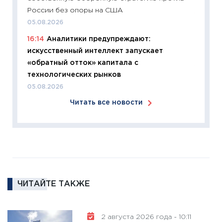
России без опоры на США
11:27
Эк
05.08.2026
что из
16:14
Аналитики предупреждают:
перспе
искусственный интеллект запускает
24.02.2
«обратный отток» капитала с
11:26
П
технологических рынков
2025-2
05.08.2026
сбереж
Читать все новости
Institu
18.02.20
11:27
За
кто ди
кандид
16.02.20
ЧИТАЙТЕ ТАКЖЕ
11:30
Ре
котель
аудита
2 августа 2026 года - 10:11
30.01.20