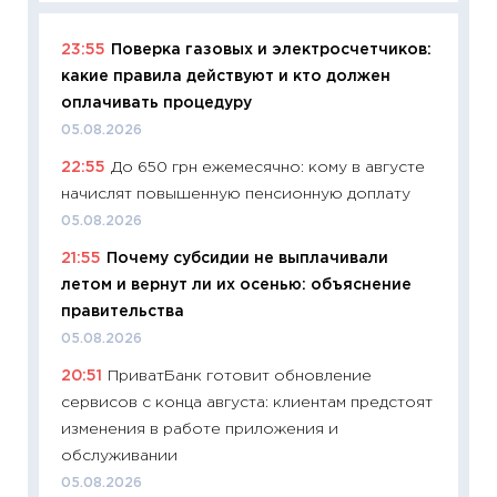
23:55
Поверка газовых и электросчетчиков:
11:29
Ка
какие правила действуют и кто должен
успешн
оплачивать процедуру
21.07.20
05.08.2026
11:26
Ка
22:55
До 650 грн ежемесячно: кому в августе
риски 
начислят повышенную пенсионную доплату
облига
05.08.2026
08.07.2
21:55
Почему субсидии не выплачивали
11:20
Це
летом и вернут ли их осенью: объяснение
будуще
правительства
01.07.2
05.08.2026
11:24
Пр
20:51
ПриватБанк готовит обновление
образо
сервисов с конца августа: клиентам предстоят
платит
изменения в работе приложения и
29.06.2
обслуживании
11:27
Вс
05.08.2026
Украин