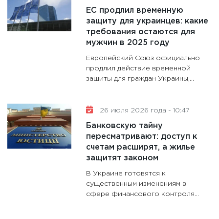
ЕС продлил временную
11:30
Кр
защиту для украинцев: какие
делают
требования остаются для
28.01.20
мужчин в 2025 году
11:28
Го
Европейский Союз официально
гранто
продлил действие временной
защиты для граждан Украины,...
дефиц
13.01.20
11:30
Ст
26 июля 2026 года - 10:47
будуще
Банковскую тайну
31.12.20
пересматривают: доступ к
счетам расширят, а жилье
защитят законом
В Украине готовятся к
существенным изменениям в
сфере финансового контроля...