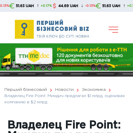
Skip
↑
↓
↑
51.63 UAH
44.69 UAH
51.63 UAH
+0.17%
-0.13%
+0.17%
to
content
Перший бізнесовий
Новости
Экономика
Владелец Fire Point: Миндич предлагал $1 млрд, оценивая
компанию в $2 млрд
Владелец Fire Point: