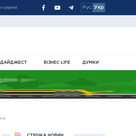
Рус
Укр
і–серпні
тивні
ли на 20%
ДАЙДЖЕСТ
БІЗНЕС LIFE
ДУМКИ
ння
СТРІЧКА НОВИН