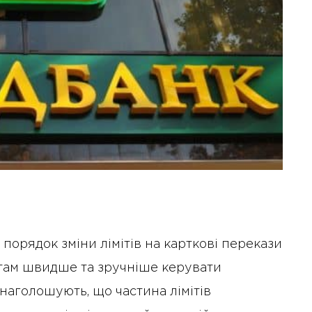
орядок зміни лімітів на карткові перекази
єнтам швидше та зручніше керувати
аголошують, що частина лімітів