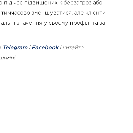
що під час підвищених кіберзагроз або
ь тимчасово зменшуватися, але клієнти
альні значення у своєму профілі та за
в
Telegram
і
Facebook
і читайте
ршими!