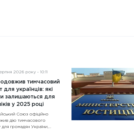
рпня 2026 року - 10:11
родовжив тимчасовий
т для українців: які
ги залишаються для
іків у 2025 році
йський Союз офіційно
жив дію тимчасового
 для громадян України,...