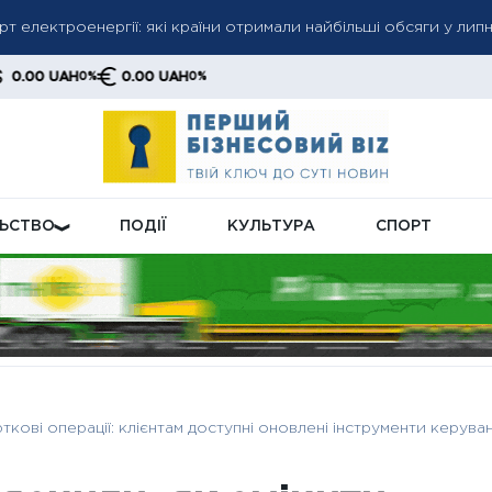
т електроенергії: які країни отримали найбільші обсяги у липн
ро угоду з Іраном найближчими днями: Бессент підтвердив ак
AH
0.00 UAH
0%
0%
морі різко скоротили експорт казахської нафти: поставки впа
ЛЬСТВО
ПОДІЇ
КУЛЬТУРА
СПОРТ
рткові операції: клієнтам доступні оновлені інструменти керува