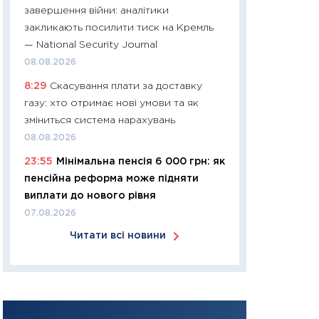
завершення війни: аналітики
арифметики пер
закликають посилити тиск на Кремль
30.03.2026
— National Security Journal
11:26
Золото по $
08.08.2026
$80: час купуват
8:29
Скасування плати за доставку
прибуток?
газу: хто отримає нові умови та як
12.03.2026
зміниться система нарахувань
11:27
Економіка Ук
08.08.2026
що змінилося за 4
23:55
Мінімальна пенсія 6 000 грн: як
перспективи розв
пенсійна реформа може підняти
стабільності
виплати до нового рівня
24.02.2026
07.08.2026
11:26
Споживання 
Читати всі новини
2025–2026: струк
заощадження та л
оцінками KSE Inst
18.02.2026
11:27
Зарплати на