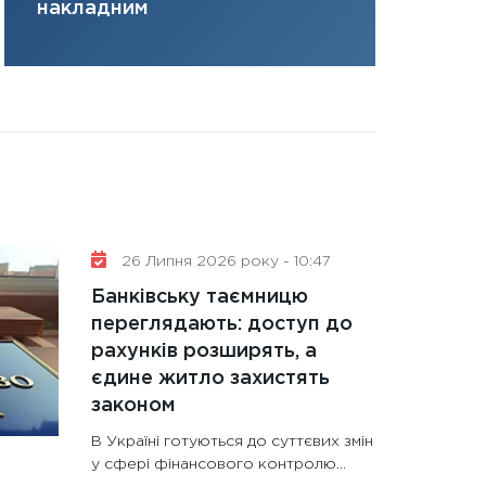
накладним
портфель майбут
31.12.2025
Читати в
26 Липня 2026 року - 10:47
Банківську таємницю
переглядають: доступ до
рахунків розширять, а
єдине житло захистять
законом
В Україні готуються до суттєвих змін
у сфері фінансового контролю...