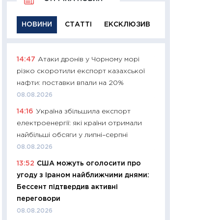
НОВИНИ
СТАТТІ
ЕКСКЛЮЗИВ
14:47
Атаки дронів у Чорному морі
11:29
Якісна інфо
різко скоротили експорт казахської
успішного інвест
нафти: поставки впали на 20%
21.07.2026
08.08.2026
11:26
Як заробити
14:16
Україна збільшила експорт
дохідність, ризик
електроенергії: які країни отримали
державних обліга
найбільші обсяги у липні–серпні
08.07.2026
08.08.2026
11:20
Ціна здоров’
13:52
США можуть оголосити про
медицина майбут
угоду з Іраном найближчими днями:
витрати людей
Бессент підтвердив активні
01.07.2026
переговори
11:24
Професії ма
08.08.2026
рухається освіта 