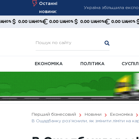
Skip
Останні
Україна збільшила експор
to
новини:
США можуть оголосити п
content
0.00 UAH
0.00 UAH
0.00 UAH
0.00 UAH
0.00 U
0%
0%
0%
0%
переговори
Атаки дронів у Чорному 
ЕКОНОМІКА
ПОЛІТИКА
СУСПІ
Перший бізнесовий
Новини
Економіка
В Ощадбанку роз’яснили, як змінити ліміти на ка