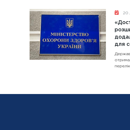
20 
«Дост
розши
додал
для с
Держав
отрима
перелік