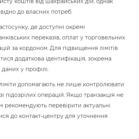
сту коштів від шахрайських дій, однак
відно до власних потреб.
астосунку, де доступні окремі
нківських переказів, оплат у торговельних
цій за кордоном. Для підвищення лімітів
тися додаткова ідентифікація, зокрема
даних у профілі.
 ліміти допомагають не лише контролювати
азі підозрілих операцій. Якщо транзакція не
м рекомендують перевірити актуальні
ися до контакт‑центру для уточнення