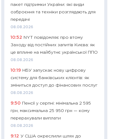
пакет підтримки України: які види
11:32
Більше зао
озброєння та техніки розглядають для
впевненості: як 
передачі
поведінка україн
08.08.2026
27.04.2026
10:52
NYT повідомляє про втому
11:28
Чому їжа зн
Заходу від постійних запитів Києва: як
як змінився прод
це вплине на майбутнє української ППО
українців у 2026 
08.08.2026
13.04.2026
10:19
НБУ запускає нову цифрову
11:29
Скільки нас
систему для банківських клієнтів: як
великодній кошик
зміниться доступ до фінансових послуг
власний розраху
08.08.2026
набору порівняно
9:50
Пенсії у серпні: мінімальна 2 595
оцінкою
грн, максимальна 25 950 грн — кому
06.04.2026
перерахували виплати
11:24
Скільки кош
08.08.2026
стримування у 202
9:12
У США окреслили шлях до
розмови з Майко