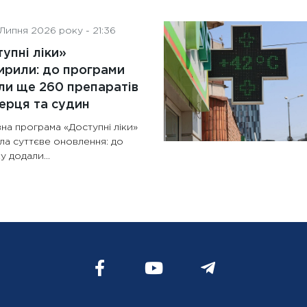
Липня 2026 року - 21:36
упні ліки»
рили: до програми
и ще 260 препаратів
ерця та судин
на програма «Доступні ліки»
ла суттєве оновлення: до
у додали...