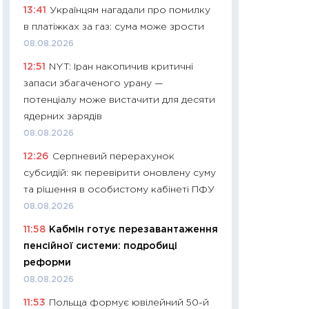
13:41
Українцям нагадали про помилку
платитимуть біл
в платіжках за газ: сума може зрости
29.06.2026
08.08.2026
11:27
Вступ-2026 в
12:51
NYT: Іран накопичив критичні
контракту, топ ун
запаси збагаченого урану —
правила для абіту
потенціалу може вистачити для десяти
23.06.2026
ядерних зарядів
11:29
Долар по 51,5
08.08.2026
тисяч: що наспра
12:26
Серпневий перерахунок
Бюджетна деклар
субсидій: як перевірити оновлену суму
19.06.2026
та рішення в особистому кабінеті ПФУ
11:22
Кадровий деф
08.08.2026
вакансії: що зав
11:58
Кабмін готує перезавантаження
найму
пенсійної системи: подробиці
11.06.2026
реформи
11:27
Дорожчає ще
08.08.2026
промислові ціни з
11:53
Польща формує ювілейний 50-й
30.04.2026