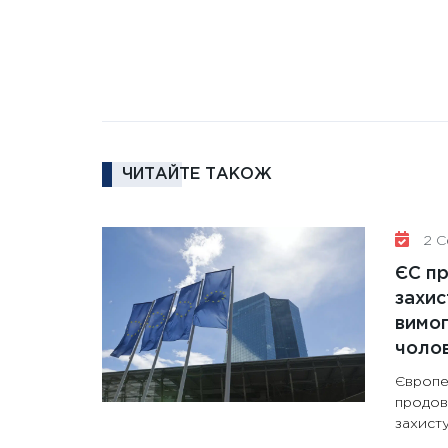
ЧИТАЙТЕ ТАКОЖ
2 Се
ЄС п
захис
вимо
чолов
Європе
продов
захисту