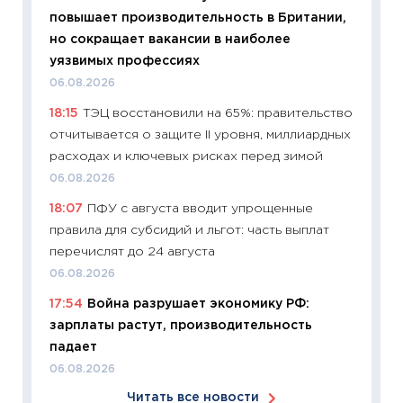
сдержи
повышает производительность в Британии,
Майком
но сокращает вакансии в наиболее
перев
уязвимых профессиях
30.03.2
06.08.2026
11:26
Зо
18:15
ТЭЦ восстановили на 65%: правительство
время 
отчитывается о защите II уровня, миллиардных
12.03.20
расходах и ключевых рисках перед зимой
11:27
Эк
06.08.2026
что из
18:07
ПФУ с августа вводит упрощенные
перспе
правила для субсидий и льгот: часть выплат
24.02.2
перечислят до 24 августа
11:26
П
06.08.2026
2025-2
17:54
Война разрушает экономику РФ:
сбереж
зарплаты растут, производительность
Institu
падает
18.02.20
06.08.2026
11:27
За
Читать все новости