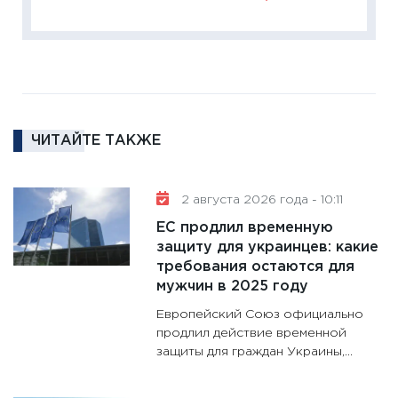
кто ди
кандид
16.02.20
11:30
Ре
котель
аудита
ЧИТАЙТЕ ТАКЖЕ
30.01.20
11:30
Кр
делают
2 августа 2026 года - 10:11
28.01.20
ЕС продлил временную
11:28
Го
защиту для украинцев: какие
требования остаются для
гранто
мужчин в 2025 году
дефиц
13.01.20
Европейский Союз официально
продлил действие временной
11:30
Ст
защиты для граждан Украины,...
будуще
31.12.20