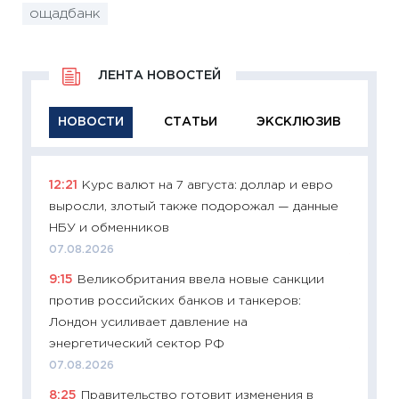
ощадбанк
ЛЕНТА НОВОСТЕЙ
НОВОСТИ
СТАТЬИ
ЭКСКЛЮЗИВ
12:21
Курс валют на 7 августа: доллар и евро
11:29
Ка
выросли, злотый также подорожал — данные
успешн
НБУ и обменников
21.07.20
07.08.2026
11:26
Ка
9:15
Великобритания ввела новые санкции
риски 
против российских банков и танкеров:
облига
Лондон усиливает давление на
08.07.2
энергетический сектор РФ
11:20
Це
07.08.2026
будуще
8:25
Правительство готовит изменения в
01.07.2