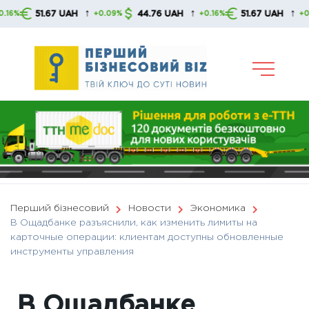
Skip
↑
↑
↑
51.67 UAH
44.76 UAH
51.67 UAH
+0.09%
+0.16%
+0.09%
to
content
Перший бізнесовий
Новости
Экономика
В Ощадбанке разъяснили, как изменить лимиты на
карточные операции: клиентам доступны обновленные
инструменты управления
В Ощадбанке