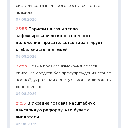
систему соцвыплат: кого коснутся новые
11:24
Пр
правила
образо
07.08.2026
платит
23:55
Тарифы на газ и тепло
29.06.2
зафиксировали до конца военного
11:27
Вс
положения: правительство гарантирует
Украин
стабильность платежей
универ
06.08.2026
абитур
22:55
Новые правила взыскания долгов:
23.06.2
списание средств без предупреждения станет
11:29
До
нормой, украинцам советуют контролировать
что на
свои финансы
деклар
06.08.2026
19.06.20
21:55
В Украине готовят масштабную
11:22
Ка
пенсионную реформу: что будет с
ваканс
выплатами
11.06.20
06.08.2026