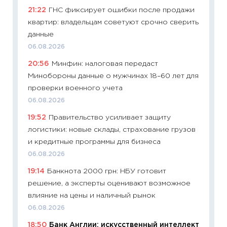
11:27
До
21:22
ГНС фиксирует ошибки после продажи
промыш
квартир: владельцам советуют срочно сверить
30.04.2
данные
11:32
Бо
06.08.2026
уверен
20:56
Минфин: налоговая передаст
поведе
Минобороны данные о мужчинах 18–60 лет для
27.04.2
проверки военного учета
11:28
По
06.08.2026
измени
19:52
Правительство усиливает защиту
в 2026
логистики: новые склады, страхование грузов
13.04.20
и кредитные программы для бизнеса
11:29
Ск
06.08.2026
пасхал
19:14
Банкнота 2000 грн: НБУ готовит
собств
решение, а эксперты оценивают возможное
сравне
влияние на цены и наличный рынок
06.04.2
06.08.2026
11:24
Ск
18:50
Банк Англии: искусственный интеллект