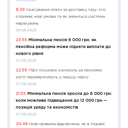
08.08.2026
абітурі
8:29
Скасування плати за доставку газу: хто
23.06.2
отримає нові умови та як зміниться система
11:29
До
нарахувань
наспра
08.08.2026
2027–2
23:55
Мінімальна пенсія 6 000 грн: як
19.06.20
пенсійна реформа може підняти виплати до
11:22
Ка
нового рівня
що зав
07.08.2026
11.06.20
22:55
ПФУ посилює контроль за пенсіями:
11:27
До
кого перевірятимуть у першу чергу
ціни зм
07.08.2026
30.04.2
21:55
Мінімальна пенсія зросла до 6 000 грн:
11:32
Бі
коли можливе підвищення до 12 000 грн —
впевне
позиція уряду та економістів
поведін
07.08.2026
27.04.2
20:48
Нові правила відключень: як в Україні
11:28
Чо