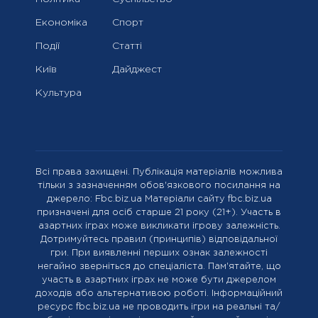
Економіка
Спорт
Події
Статті
Київ
Дайджест
Культура
Всі права захищені. Публікація матеріалів можлива
тільки з зазначенням обов'язкового посилання на
джерело: Fbc.biz.ua Матеріали сайту fbc.biz.ua
призначені для осіб старше 21 року (21+). Участь в
азартних іграх може викликати ігрову залежність.
Дотримуйтесь правил (принципів) відповідальної
гри. При виявленні перших ознак залежності
негайно зверніться до спеціаліста. Пам'ятайте, що
участь в азартних іграх не може бути джерелом
доходів або альтернативою роботі. Інформаційний
ресурс fbc.biz.ua не проводить ігри на реальні та/