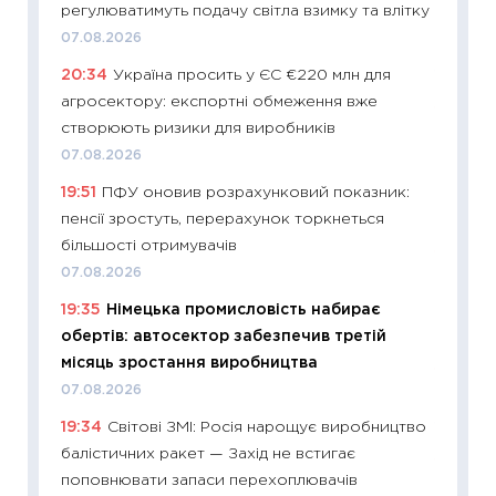
регулюватимуть подачу світла взимку та влітку
змінив
07.08.2026
2026 р
20:34
Україна просить у ЄС €220 млн для
13.04.20
агросектору: експортні обмеження вже
11:29
Ск
створюють ризики для виробників
кошик 
07.08.2026
базово
19:51
ПФУ оновив розрахунковий показник:
оцінко
пенсії зростуть, перерахунок торкнеться
06.04.2
більшості отримувачів
11:24
Ск
07.08.2026
у 2026
19:35
Німецька промисловість набирає
KSE до
обертів: автосектор забезпечив третій
30.03.2
місяць зростання виробництва
11:26
Зо
07.08.2026
купува
19:34
Світові ЗМІ: Росія нарощує виробництво
12.03.20
балістичних ракет — Захід не встигає
11:27
Ек
поповнювати запаси перехоплювачів
змінило