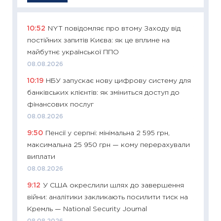
10:52
NYT повідомляє про втому Заходу від
11:29
Як
постійних запитів Києва: як це вплине на
інвест
майбутнє української ППО
21.07.20
08.08.2026
11:26
Як
10:19
НБУ запускає нову цифрову систему для
ризики
банківських клієнтів: як зміниться доступ до
облігац
фінансових послуг
08.07.2
08.08.2026
11:20
Ці
9:50
Пенсії у серпні: мінімальна 2 595 грн,
майбут
максимальна 25 950 грн — кому перерахували
01.07.2
виплати
11:24
Пр
08.08.2026
освіта 
9:12
У США окреслили шлях до завершення
29.06.2
війни: аналітики закликають посилити тиск на
11:27
Вс
Кремль — National Security Journal
топ уні