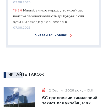
07.08.2026
розвитк
19:34
Maersk змінює маршрути: українські
24.02.2
вантажі перенаправляють до Румунії після
11:26
Сп
зупинки заходів у Чорноморськ
2026: 
07.08.2026
ліквідн
Читати всі новини
18.02.20
11:27
За
диктує
16.02.20
11:30
Ре
роль US
ЧИТАЙТЕ ТАКОЖ
та зни
30.01.20
11:30
Кр
2 Серпня 2026 року - 10:11
роблять
ЄС продовжив тимчасовий
28.01.20
захист для українців: які