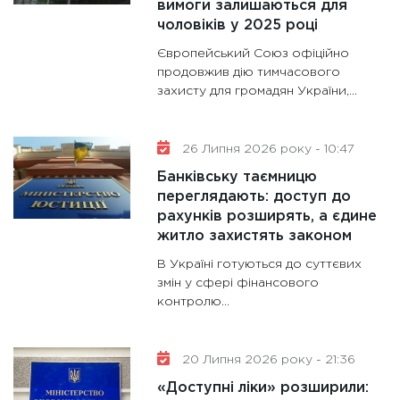
вимоги залишаються для
11:28
Де
чоловіків у 2025 році
гранто
13.01.20
Європейський Союз офіційно
продовжив дію тимчасового
11:30
Ст
захисту для громадян України,...
майбут
31.12.20
26 Липня 2026 року - 10:47
Банківську таємницю
переглядають: доступ до
рахунків розширять, а єдине
житло захистять законом
В Україні готуються до суттєвих
змін у сфері фінансового
контролю...
20 Липня 2026 року - 21:36
«Доступні ліки» розширили: