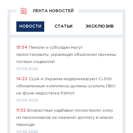
ЛЕНТА НОВОСТЕЙ
НОВОСТИ
СТАТЬИ
ЭКСКЛЮЗИВ
15:54
Пенсии и субсидии могут
11:29
Ка
приостановить: украинцам объяснили причины
успешн
потери соцвыплат
21.07.20
09.08.2026
11:26
Ка
14:22
США и Украина модернизируют С‑300:
риски 
обновленные комплексы должны усилить ПВО
облига
на фоне недостатка Patriot
08.07.2
09.08.2026
11:20
Це
11:52
Возрастные надбавки посмотрели: кому
будуще
из пенсионеров не назначат доплату в новом
01.07.2
периоде
11:24
Пр
09.08.2026