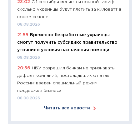
23:02
С 1 сентября меняется ночной тариф:
перев
сколько украинцы будут платить за киловатт в
30.03.2
новом сезоне
11:26
Зо
08.08.2026
время 
21:55
Временно безработные украинцы
12.03.20
смогут получить субсидию: правительство
11:27
Эк
уточнило условия назначения помощи
что из
08.08.2026
перспе
20:56
НБУ разрешил банкам не признавать
24.02.2
дефолт компаний, пострадавших от атак
11:26
П
России: введен специальный режим
2025-2
поддержки бизнеса
сбереж
08.08.2026
Institu
Читать все новости
18.02.20
11:27
За
кто ди
кандид