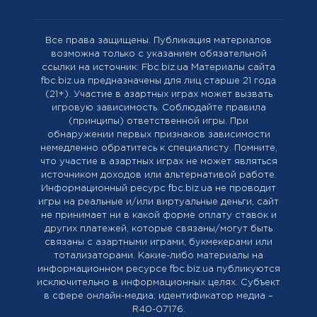
Все права защищены. Публикация материалов
возможна только с указанием обязательной
ссылки на источник: Fbc.biz.ua Материалы сайта
fbc.biz.ua предназначены для лиц старше 21 года
(21+). Участие в азартных играх может вызвать
игровую зависимость. Соблюдайте правила
(принципы) ответственной игры. При
обнаружении первых признаков зависимости
немедленно обратитесь к специалисту. Помните,
что участие в азартных играх не может являться
источником доходов или альтернативой работе.
Информационный ресурс fbc.biz.ua не проводит
игры на реальные и/или виртуальные деньги, сайт
не принимает ни в какой форме оплату ставок и
других платежей, которые связаны/могут быть
связаны с азартными играми, букмекерами или
тотализаторами. Какие-либо материалы на
информационном ресурсе fbc.biz.ua публикуются
исключительно в информационных целях. Cубъект
в сфере онлайн-медиа; идентификатор медиа –
R40-07176.