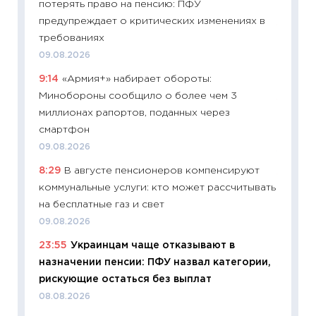
потерять право на пенсию: ПФУ
30.04.2
предупреждает о критических изменениях в
11:32
Бо
требованиях
уверен
09.08.2026
поведе
9:14
«Армия+» набирает обороты:
27.04.2
Минобороны сообщило о более чем 3
11:28
По
миллионах рапортов, поданных через
измени
смартфон
в 2026
09.08.2026
13.04.20
8:29
В августе пенсионеров компенсируют
11:29
Ск
коммунальные услуги: кто может рассчитывать
пасхал
на бесплатные газ и свет
собств
09.08.2026
сравне
23:55
Украинцам чаще отказывают в
06.04.2
назначении пенсии: ПФУ назвал категории,
11:24
Ск
рискующие остаться без выплат
сдержи
08.08.2026
Майком