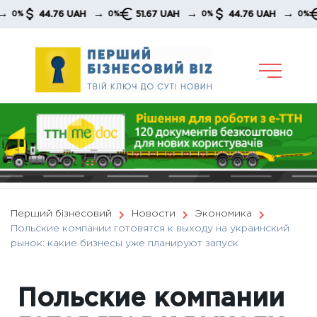
Skip
→
→
→
44.76 UAH
51.67 UAH
44.76 UAH
51.6
0%
0%
0%
to
content
Перший бізнесовий
Новости
Экономика
Польские компании готовятся к выходу на украинский
рынок: какие бизнесы уже планируют запуск
Польские компании