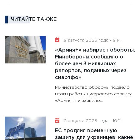
16.02.20
11:30
Ре
ЧИТАЙТЕ ТАКЖЕ
котель
аудита
30.01.20
9 августа 2026 года - 9:14
11:30
Кр
«Армия+» набирает обороты:
делают
Минобороны сообщило о
28.01.20
более чем 3 миллионах
рапортов, поданных через
11:28
Го
смартфон
гранто
дефиц
Министерство обороны подвело
итоги работы цифрового сервиса
13.01.20
«Армия+» и заявило...
11:30
Ст
будуще
31.12.20
2 августа 2026 года - 10:11
ЕС продлил временную
защиту для украинцев: какие