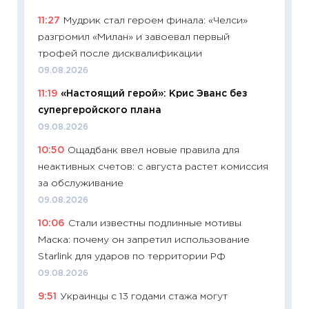
образо
11:27
Мудрик стал героем финала: «Челси»
платит
разгромил «Милан» и завоевал первый
29.06.2
трофей после дисквалификации
11:27
Вс
09.08.2026
Украин
11:19
«Настоящий герой»: Крис Эванс без
универ
супергеройского плана
абитур
09.08.2026
23.06.2
10:50
Ощадбанк ввел новые правила для
11:29
До
неактивных счетов: с августа растет комиссия
что на
за обслуживание
деклар
09.08.2026
19.06.20
10:06
Стали известны подлинные мотивы
11:22
Ка
Маска: почему он запретил использование
ваканс
Starlink для ударов по территории РФ
11.06.20
09.08.2026
11:27
До
9:51
Украинцы с 13 годами стажа могут
промыш