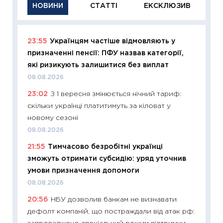
НОВИНИ
СТАТТІ
ЕКСКЛЮЗИВ
23:55
Українцям частіше відмовляють у
11:29
Як
призначенні пенсії: ПФУ назвав категорії,
інвест
які ризикують залишитися без виплат
21.07.20
08.08.2026
11:26
Як
23:02
З 1 вересня змінюється нічний тариф:
ризики
скільки українці платитимуть за кіловат у
облігац
новому сезоні
08.07.2
08.08.2026
11:20
Ці
21:55
Тимчасово безробітні українці
майбут
зможуть отримати субсидію: уряд уточнив
01.07.2
умови призначення допомоги
11:24
Пр
08.08.2026
освіта 
20:56
НБУ дозволив банкам не визнавати
29.06.2
дефолт компаній, що постраждали від атак рф:
11:27
Вс