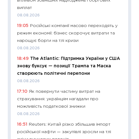
впливом зовнішніх надходжень і боргових
11:28
Чо
виплат
змінив
08.08.2026
2026 р
19:05
Російські компанії масово переходять у
13.04.20
режим економії: бізнес скорочує витрати та
11:29
Ск
нарощує борги на тлі кризи
кошик 
08.08.2026
базово
18:49
The Atlantic: Підтримка України у США
оцінко
знову буксує — позиції Трампа та Маска
06.04.2
створюють політичні перепони
11:24
Ск
08.08.2026
у 2026
17:10
Як повернути частину витрат на
KSE до
страхування: українцям нагадали про
30.03.2
можливість податкової знижки
11:26
Зо
08.08.2026
купува
16:51
Reuters: Китай різко збільшив імпорт
12.03.20
російської нафти — закупівлі зросли на тлі
11:27
Ек