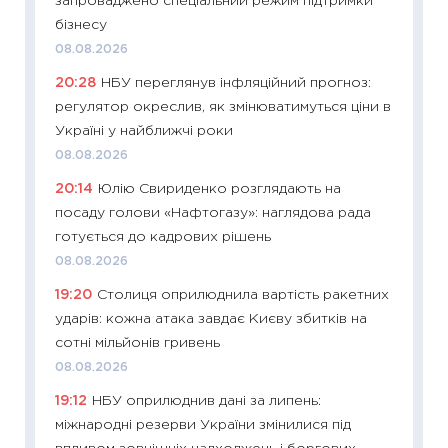
запроваджено спеціальний режим підтримки
топ уні
бізнесу
абітурі
08.08.2026
23.06.2
20:28
НБУ переглянув інфляційний прогноз:
11:29
До
регулятор окреслив, як змінюватимуться ціни в
наспра
Україні у найближчі роки
2027–2
08.08.2026
19.06.20
20:14
Юлію Свириденко розглядають на
11:22
Ка
посаду голови «Нафтогазу»: наглядова рада
що зав
готується до кадрових рішень
11.06.20
08.08.2026
11:27
До
19:20
Столиця оприлюднила вартість ракетних
ціни зм
ударів: кожна атака завдає Києву збитків на
30.04.2
сотні мільйонів гривень
11:32
Бі
08.08.2026
впевне
19:12
НБУ оприлюднив дані за липень:
поведін
міжнародні резерви України змінилися під
27.04.2