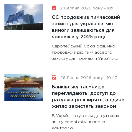
2 Серпня 2026 року - 10:11
11:28
Де
гранто
ЄС продовжив тимчасовий
захист для українців: які
13.01.20
вимоги залишаються для
11:30
Ст
чоловіків у 2025 році
майбут
Європейський Союз офіційно
31.12.20
продовжив дію тимчасового
захисту для громадян України,...
26 Липня 2026 року - 10:47
Банківську таємницю
переглядають: доступ до
рахунків розширять, а єдине
житло захистять законом
В Україні готуються до суттєвих
змін у сфері фінансового
контролю...