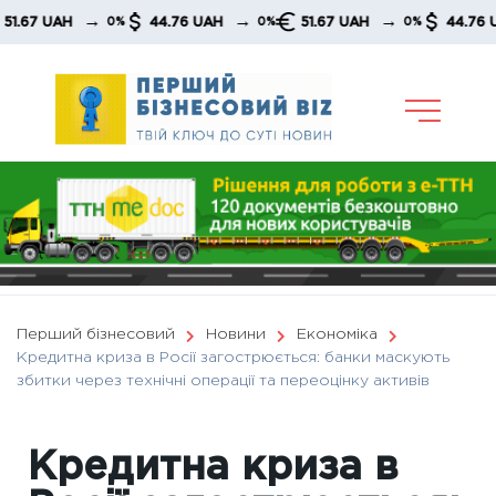
Skip
→
→
→
 UAH
44.76 UAH
51.67 UAH
44.76 UAH
0%
0%
0%
to
content
Перший бізнесовий
Новини
Економіка
Кредитна криза в Росії загострюється: банки маскують
збитки через технічні операції та переоцінку активів
Кредитна криза в