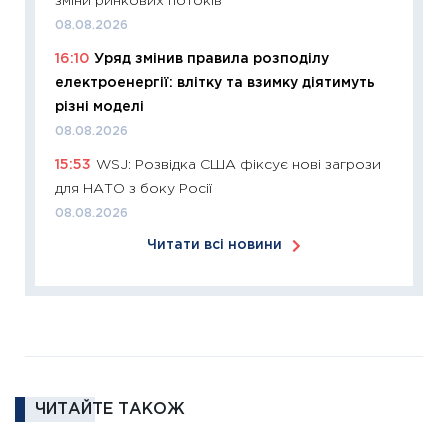
зміни ринкових потоків
змінило
08.08.2026
розвитк
16:10
Уряд змінив правила розподілу
24.02.2
електроенергії: влітку та взимку діятимуть
11:26
Сп
різні моделі
2026: 
08.08.2026
ліквідн
15:53
WSJ: Розвідка США фіксує нові загрози
18.02.20
для НАТО з боку Росії
11:27
За
08.08.2026
диктує
Читати всі новини
16.02.20
11:30
Ре
роль US
та зни
30.01.20
11:30
Кр
ЧИТАЙТЕ ТАКОЖ
роблять
28.01.20