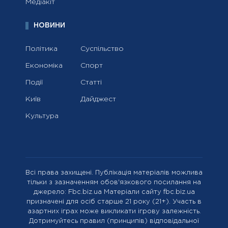
Медіакіт
НОВИНИ
Політика
Суспільство
Економіка
Спорт
Події
Статті
Київ
Дайджест
Культура
Всі права захищені. Публікація матеріалів можлива
тільки з зазначенням обов'язкового посилання на
джерело: Fbc.biz.ua Матеріали сайту fbc.biz.ua
призначені для осіб старше 21 року (21+). Участь в
азартних іграх може викликати ігрову залежність.
Дотримуйтесь правил (принципів) відповідальної