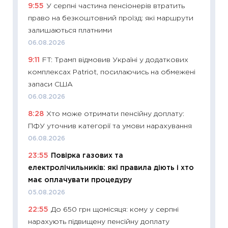
9:55
У серпні частина пенсіонерів втратить
11:20
Ці
право на безкоштовний проїзд: які маршрути
майбут
залишаються платними
01.07.2
06.08.2026
11:24
Пр
9:11
FT: Трамп відмовив Україні у додаткових
освіта 
комплексах Patriot, посилаючись на обмежені
29.06.2
запаси США
11:27
Вс
06.08.2026
топ уні
8:28
Хто може отримати пенсійну доплату:
абітурі
ПФУ уточнив категорії та умови нарахування
23.06.2
06.08.2026
11:29
До
23:55
Повірка газових та
наспра
електролічильників: які правила діють і хто
2027–2
має оплачувати процедуру
19.06.20
05.08.2026
11:22
Ка
22:55
До 650 грн щомісяця: кому у серпні
що зав
нарахують підвищену пенсійну доплату
11.06.20