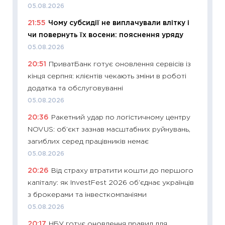
05.08.2026
11:27
До
21:55
Чому субсидії не виплачували влітку і
ціни зм
чи повернуть їх восени: пояснення уряду
30.04.2
05.08.2026
11:32
Бі
20:51
ПриватБанк готує оновлення сервісів із
впевне
кінця серпня: клієнтів чекають зміни в роботі
поведін
додатка та обслуговуванні
27.04.2
05.08.2026
11:28
Чо
20:36
Ракетний удар по логістичному центру
змінив
NOVUS: об’єкт зазнав масштабних руйнувань,
2026 р
загиблих серед працівників немає
13.04.20
05.08.2026
11:29
Ск
20:26
Від страху втратити кошти до першого
кошик 
капіталу: як InvestFest 2026 об’єднає українців
базово
з брокерами та інвесткомпаніями
оцінко
05.08.2026
06.04.2
20:17
НБУ готує оновлення правил для
11:24
Ск