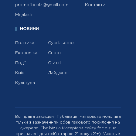
promofbcbiz@gmail.com
Контакти
Медіакіт
НОВИНИ
Політика
Суспільство
Економіка
Спорт
Події
Статті
Київ
Дайджест
Культура
Всі права захищені. Публікація матеріалів можлива
тільки з зазначенням обов'язкового посилання на
джерело: Fbc.biz.ua Матеріали сайту fbc.biz.ua
призначені для осіб старше 21 року (21+). Участь в