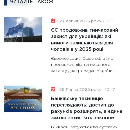
ЧИТАЙТЕ ТАКОЖ
11:30
Ре
роль US
2 Серпня 2026 року - 10:11
та зни
ЄС продовжив тимчасовий
30.01.20
захист для українців: які
11:30
Кр
вимоги залишаються для
роблять
чоловіків у 2025 році
28.01.20
Європейський Союз офіційно
11:28
Де
продовжив дію тимчасового
захисту для громадян України,...
гранто
13.01.20
11:30
Ст
26 Липня 2026 року - 10:47
майбут
Банківську таємницю
31.12.20
переглядають: доступ до
рахунків розширять, а єдине
житло захистять законом
В Україні готуються до суттєвих