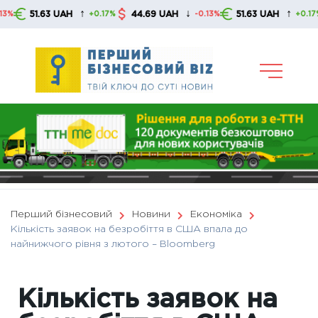
Skip
↑
↓
↑
51.63 UAH
44.69 UAH
51.63 UAH
4
+0.17%
-0.13%
+0.17%
to
content
Перший бізнесовий
Новини
Економіка
Кількість заявок на безробіття в США впала до
найнижчого рівня з лютого – Вloomberg
Кількість заявок на