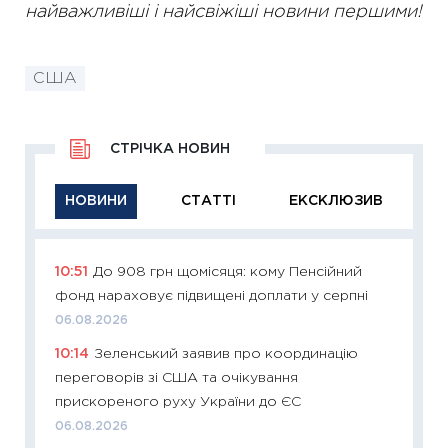
найважливіші і найсвіжіші новини першими!
США
СТРІЧКА НОВИН
НОВИНИ
СТАТТІ
ЕКСКЛЮЗИВ
10:51
До 908 грн щомісяця: кому Пенсійний
11:29
Як
фонд нараховує підвищені доплати у серпні
інвест
06.08.2026
21.07.20
10:14
Зеленський заявив про координацію
11:26
Як
переговорів зі США та очікування
ризики
прискореного руху України до ЄС
облігац
06.08.2026
08.07.2