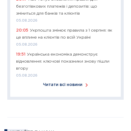
безготівкових платежів і депозитів: що
у 2026
зміниться для банків та клієнтів
KSE до
05.08.2026
30.03.2
20:05
Укрпошта змінює правила з 1 серпня: як
11:26
Зо
це вплине на клієнтів по всій Україні
купува
05.08.2026
12.03.20
19:51
Українська економіка демонструє
11:27
Ек
відновлення: ключові показники знову пішли
змінило
вгору
розвитк
05.08.2026
24.02.2
Читати всі новини
11:26
Сп
2026: 
ліквідн
18.02.20
11:27
За
диктує
16.02.20