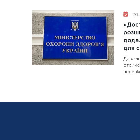
20 
«Дост
розши
додал
для с
Держав
отрима
перелік