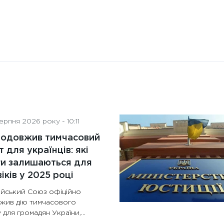
рпня 2026 року - 10:11
родовжив тимчасовий
т для українців: які
ги залишаються для
іків у 2025 році
йський Союз офіційно
жив дію тимчасового
 для громадян України,...