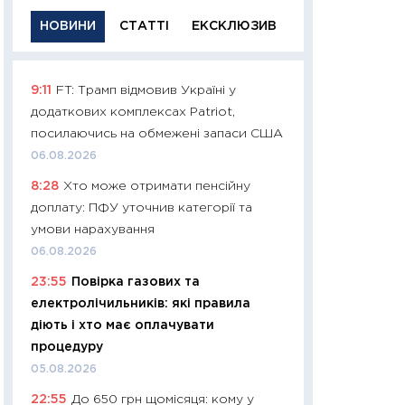
НОВИНИ
СТАТТІ
ЕКСКЛЮЗИВ
9:11
FT: Трамп відмовив Україні у
11:29
Якісна інфо
додаткових комплексах Patriot,
успішного інвест
посилаючись на обмежені запаси США
21.07.2026
06.08.2026
11:26
Як заробити
8:28
Хто може отримати пенсійну
дохідність, ризик
доплату: ПФУ уточнив категорії та
державних обліга
умови нарахування
08.07.2026
06.08.2026
11:20
Ціна здоров’
23:55
Повірка газових та
медицина майбут
електролічильників: які правила
витрати людей
діють і хто має оплачувати
01.07.2026
процедуру
11:24
Професії ма
05.08.2026
рухається освіта 
22:55
До 650 грн щомісяця: кому у
платитимуть біл