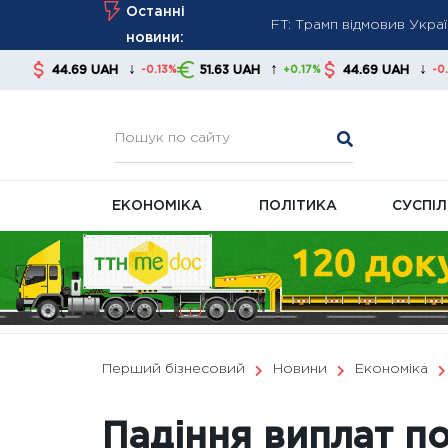
FT: Трамп відмовив Укра
Skip
Останні
Хто може отримати пенсі
to
новини:
Повірка газових та елект
content
↓
↑
↓
 UAH
51.63 UAH
44.69 UAH
51.63 U
-0.13%
+0.17%
-0.13%
ЕКОНОМІКА
ПОЛІТИКА
СУСПІ
Перший бізнесовий
Новини
Економіка
Падіння виплат п