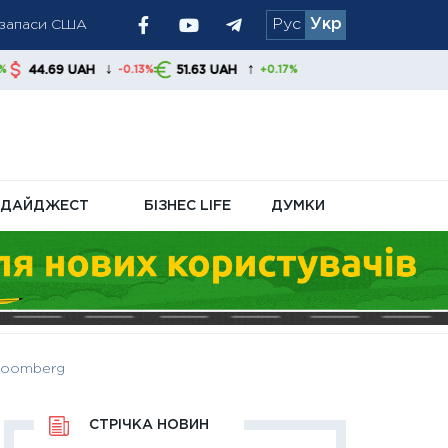
і запаси США
Рус
Укр
ру
↓
↑
H
51.63 UAH
-0.13%
+0.17%
ДАЙДЖЕСТ
БІЗНЕС LIFE
ДУМКИ
Вloomberg
СТРІЧКА НОВИН