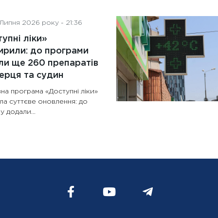
Липня 2026 року - 21:36
упні ліки»
рили: до програми
и ще 260 препаратів
ерця та судин
на програма «Доступні ліки»
ла суттєве оновлення: до
у додали...