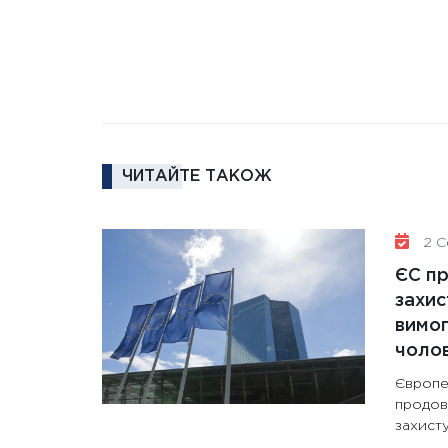
ЧИТАЙТЕ ТАКОЖ
2 Се
ЄС п
захис
вимо
чолов
Європе
продов
захисту