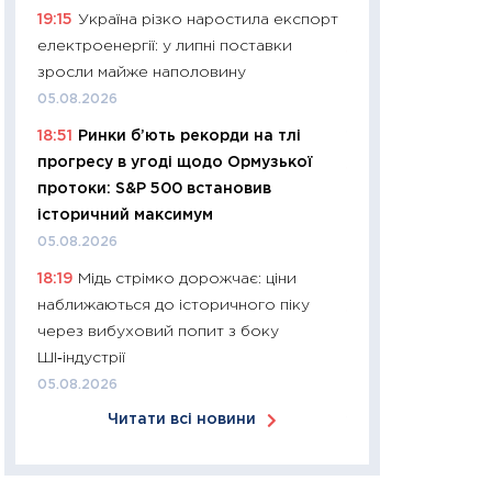
19:15
Україна різко наростила експорт
30.03.2026
електроенергії: у липні поставки
11:26
Золото по $
зросли майже наполовину
$80: час купуват
05.08.2026
прибуток?
18:51
Ринки б’ють рекорди на тлі
12.03.2026
прогресу в угоді щодо Ормузької
11:27
Економіка Ук
протоки: S&P 500 встановив
що змінилося за 4
історичний максимум
перспективи розв
05.08.2026
стабільності
18:19
Мідь стрімко дорожчає: ціни
24.02.2026
наближаються до історичного піку
11:26
Споживання 
через вибуховий попит з боку
2025–2026: струк
ШІ‑індустрії
заощадження та л
05.08.2026
оцінками KSE Inst
Читати всі новини
18.02.2026
11:27
Зарплати на
— хто диктує умо