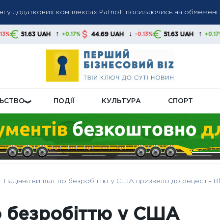
їні у додаткових комплексах Patriot, посилаючись на обмежен
йну доплату: ПФУ уточнив категорії та умови нарахування
ролічильників: які правила діють і хто має оплачувати процеду
↑
↓
↑
AH
44.69 UAH
51.63 UAH
44.69 UA
+0.17%
-0.13%
+0.17%
ЛЬСТВО
ПОДІЇ
КУЛЬТУРА
СПОРТ
Падіння виплат по безробіттю у США призвело до рецесії – 
о безробіттю у США