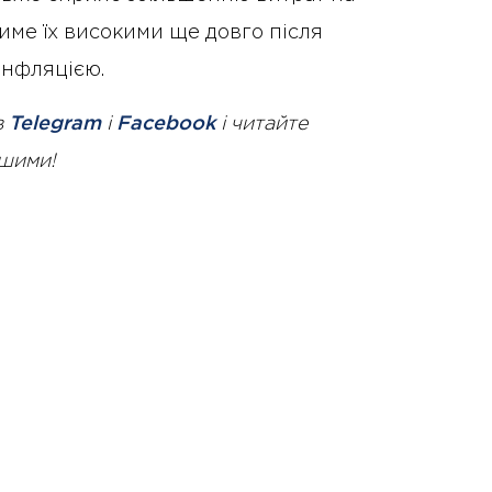
име їх високими ще довго після
інфляцією.
в
Telegram
і
Facebook
і читайте
ршими!