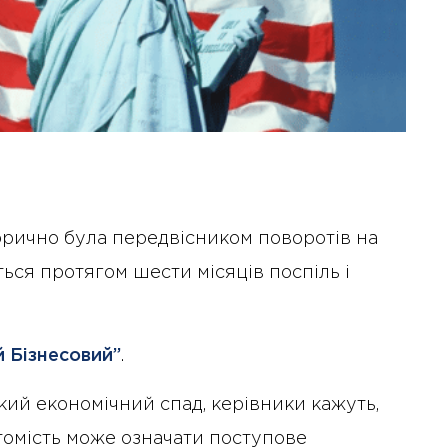
торично була передвісником поворотів на
ться протягом шести місяців поспіль і
 Бізнесовий”
.
кий економічний спад, керівники кажуть,
атомість може означати поступове