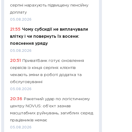
серпні нарахують підвищену пенсійну
29.06.2026
доплату
11:27
Вступ-2026 в
05.08.2026
контракту, топ ун
21:55
Чому субсидії не виплачували
правила для абіту
влітку і чи повернуть їх восени:
23.06.2026
пояснення уряду
11:29
Долар по 51,5
05.08.2026
тисяч: що наспра
20:51
ПриватБанк готує оновлення
Бюджетна деклар
сервісів із кінця серпня: клієнтів
19.06.2026
чекають зміни в роботі додатка та
11:22
Кадровий деф
обслуговуванні
вакансії: що зав
05.08.2026
найму
20:36
Ракетний удар по логістичному
11.06.2026
центру NOVUS: об’єкт зазнав
11:27
Дорожчає ще
масштабних руйнувань, загиблих серед
промислові ціни з
працівників немає
30.04.2026
05.08.2026