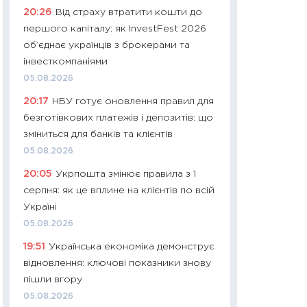
11:32
Більше зао
20:26
Від страху втратити кошти до
впевненості: як 
першого капіталу: як InvestFest 2026
поведінка україн
об’єднає українців з брокерами та
27.04.2026
інвесткомпаніями
11:28
Чому їжа зн
05.08.2026
як змінився прод
20:17
НБУ готує оновлення правил для
українців у 2026 
безготівкових платежів і депозитів: що
13.04.2026
зміниться для банків та клієнтів
11:29
Скільки нас
05.08.2026
великодній кошик
20:05
Укрпошта змінює правила з 1
власний розраху
серпня: як це вплине на клієнтів по всій
набору порівняно
Україні
оцінкою
05.08.2026
06.04.2026
19:51
Українська економіка демонструє
11:24
Скільки кош
відновлення: ключові показники знову
стримування у 202
пішли вгору
розмови з Майко
05.08.2026
арифметики пер