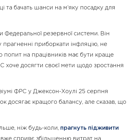
і та бачать шанси на м’яку посадку для
и Федеральної резервної системи. Він
у прагненні приборкати інфляцію, не
о попит на працівників має бути краще
С хоче досягти своєї мети щодо зростання
зіумі ФРС у Джексон-Хоулі 25 серпня
ок досягає кращого балансу, але сказав, що
льше, ніж будь-коли,
прагнуть підживити
вже сприяє збільшенню витрат на